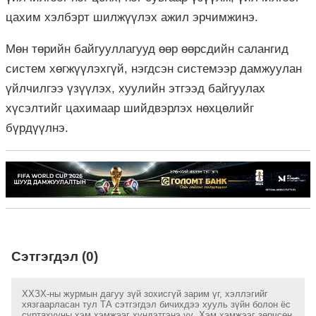
цахим хэлбэрт шилжүүлэх ажил эрчимжинэ.
Мөн төрийн байгууллагууд өөр өөрсдийн салангид
систем хөгжүүлэхгүй, нэгдсэн системээр дамжуулан
үйлчилгээ үзүүлэх, хуулийн этгээд байгуулах
хүсэлтийг цахимаар шийдвэрлэх нөхцөлийг
бүрдүүлнэ.
Сэтгэгдэл (0)
ХХЗХ-ны журмын дагуу зүй зохисгүй зарим үг, хэллэгийг
хязгаарласан тул ТА сэтгэгдэл бичихдээ хууль зүйн болон ёс
суртахууны хэм хэмжээг хүндэтгэнэ үү. Хэм хэмжээг зөрчсөн