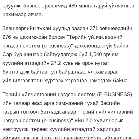
оруулж, бизнес эрхлэгчид 485 мянга гаруй үйлчилгээг
цахимаар авчээ.
Зөвшөөрлийн тухай хуульд заасан 371 зөвшөөрлийн
276 нь цахимжсан боловч "Төрийн үйлчилгээний
нэгдсэн систем (e-business)"-д холбогдоогүй байна.
Сар бүр шинээр байгуулагдаж буй 1,540 орчим
хуулийн этгээдийн 27.2 хувь нь орон нутагт
бүртгэгдэж байгаа тул байршлаас үл хамааран
үйлчилгээг тэгш хүртээх хэрэгцээ нэмэгдэж байна.
Төрийн үйлчилгээний нэгдсэн систем (Е-BUSINESS)-
ийн талаар авах арга хэмжээний тухай Засгийн
газрын тогтоол батлагдсанаар "Төрийн үйлчилгээний
нэгдсэн систем (е-business)"-ийн 2.0 хувилбарыг
нэвтрүүлж, төрөөс хуулийн этгээдтэй харилцах
үйлчилгээг нэг цонх, нэг сувгаар үзүүлж, үйлчилгээг