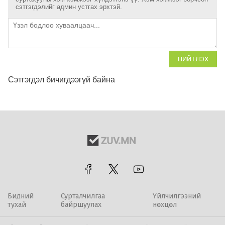
сэтгэгдэлийг админ устгах эрхтэй.
НИЙТЛЭХ
Сэтгэгдэл бичигдээгүй байна
Бидний
Сурталчилгаа
Үйлчилгээний
тухай
байршуулах
нөхцөл