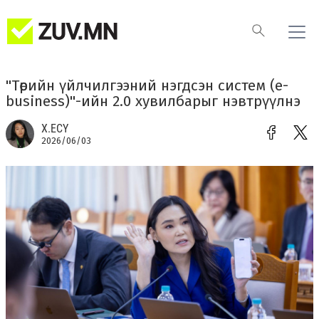
"Төрийн үйлчилгээний нэгдсэн систем (е-
business)"-ийн 2.0 хувилбарыг нэвтрүүлнэ
Х.ЕСҮ
2026/06/03