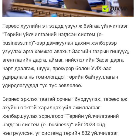
Төрөөс хуулийн этгээдэд үзүүлж байгаа үйлчилгээг
"Төрийн үйлчилгээний нэгдсэн систем (e-
business.mn)"-ээр дамжуулан цахим хэлбэрээр
үзүүлэх арга хэмжээ авахыг Засгийн газрын гишүүд,
агентлагийн дарга, аймаг, нийслэлийн Засаг дарга
нарт даалгаж, шүүх, прокурор болон УИХ-аас
удирдлага нь томилогддог төрийн байгууллагын
удирдлагуудад тус тус зөвлөлөө.
Бизнес эрхлэх таатай орчныг бүрдүүлэх, төрөөс аж
ахуйн нэгжтэй харилцах үйл ажиллагааг
хялбаршуулах зорилгоор "Төрийн үйлчилгээний
нэгдсэн систем (е- business)"-ийг 2023 онд
нэвтрүүлсэн, уг системд төрийн 832 үйлчилгээг