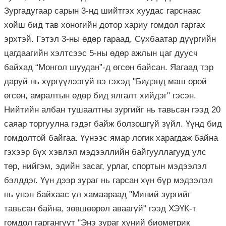
Зургадугаар сарын 3-нд шийтгэх хуудас гарснаас
хойш бид тав хоногийн дотор хариу гомдол гаргах
эрхтэй. Гэтэл 3-ны өдөр гараад, Сүхбаатар дүүргийн
цагдаагийн хэлтсээс 5-ны өдөр ажлын цаг дуусч
байхад “Монгол шуудан”-д өгсөн байсан. Яагаад тэр
даруй нь хүргүүлээгүй вэ гэхэд "Бидэнд маш орой
өгсөн, амралтын өдөр бид ялгалт хийдэг" гэсэн.
Нийтийн албан тушаалтны зургийг нь тавьсан гээд 20
саяар торгуулна гэдэг байж болзошгүй зүйл. Үүнд бид
гомдолтой байгаа. Үүнээс ямар логик харагдаж байна
гэхээр бүх хэвлэл мэдээллийн байгууллагууд улс
төр, нийгэм, эдийн засаг, урлаг, спортын мэдээлэл
бэлддэг. Үүн дээр зураг нь гарсан хүн бүр мэдээлэл
нь үнэн байхаас үл хамаараад "Миний зургийг
тавьсан байна, зөвшөөрөл аваагүй" гээд ХЭҮК-т
гомдол гаргангуут "Энэ зураг хүний биометрик