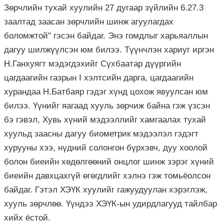
Зөрчлийн тухай хуулийн 27 дугаар зүйлийн 6.27.3
заалтад заасан зөрчлийн шинж агуулагдах
боломжтой" гэсэн байдаг. Энэ гомдлыг харьяаллын
дагуу шилжүүлсэн юм билээ. Түүнчлэн хариуг иргэн
Н.Ганхуягт мэдэгдэхийг Сүхбаатар дүүргийн
цагдаагийн газрын I хэлтсийн дарга, цагдаагийн
хурандаа Н.Батбаяр гэдэг хүнд цохож явуулсан юм
билээ. Үүнийг яагаад хууль зөрчиж байна гэж үзсэн
бэ гэвэл, Хувь хүний мэдээллийг хамгаалах тухай
хуульд заасны дагуу биометрик мэдээлэл гэдэгт
хурууны хээ, нүдний солонгон бүрхэвч, дуу хоолой
болон биеийн хөдөлгөөний онцлог шинж зэрэг хүний
биеийн давхцахгүй өгөгдлийг хэлнэ гэж томьёолсон
байдаг. Гэтэл ХЭҮК хуулийг гажуудуулан хэрэглэж,
хууль зөрчлөө. Үүндээ ХЭҮК-ын удирдлагууд тайлбар
хийх ёстой.