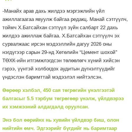
-Манайх арав дахь жилдээ мэргэжлийн үйл
ажиллагаагаа явуулж байгаа редакц. Манай сэтгүүлч,
тоймч Х.Батсайхан сэтгүүл зүйн салбарт 22 дахь
жилдээ ажиллаж байгаа. Х.Батсайхан сэтгүүлч эх
сурвалжаас ирсэн мэдээллийн дагуу 2026 оны
нэгдүгээр сарын 29-нд Хөтөлийн “Цемент шохой”
ТӨХК-ийн итгэмжлэгдсэн төлөөлөгч хүний хийсэн
гэрээ, үүнтэй холбогдох аудитын дүгнэлтүүдийг
үндэслэн баримттай мэдээлэл нийтэлсэн.
Өөрөөр хэлбэл, 450 сая төгрөгийн үнэлгээтэй
балгасыг 5.5 тэрбум төгрөгөөр үнэлж, үйлдвэрээ
их хэмжээний алдагдалд оруулсан.
Энэ бол өөрийнх нь хувийн үйлдвэр биш, олон
нийтийн өмч. Эдгээрийг бүгдийг нь баримтаар