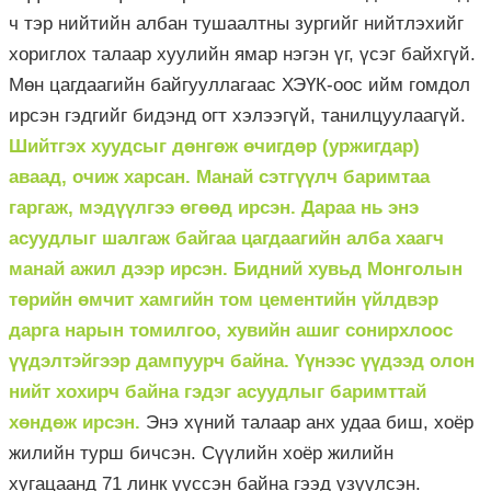
ч тэр нийтийн албан тушаалтны зургийг нийтлэхийг
хориглох талаар хуулийн ямар нэгэн үг, үсэг байхгүй.
Мөн цагдаагийн байгууллагаас ХЭҮК-оос ийм гомдол
ирсэн гэдгийг бидэнд огт хэлээгүй, танилцуулаагүй.
Шийтгэх хуудсыг дөнгөж өчигдөр (уржигдар)
аваад, очиж харсан. Манай сэтгүүлч баримтаа
гаргаж, мэдүүлгээ өгөөд ирсэн. Дараа нь энэ
асуудлыг шалгаж байгаа цагдаагийн алба хаагч
манай ажил дээр ирсэн. Бидний хувьд Монголын
төрийн өмчит хамгийн том цементийн үйлдвэр
дарга нарын томилгоо, хувийн ашиг сонирхлоос
үүдэлтэйгээр дампуурч байна. Үүнээс үүдээд олон
нийт хохирч байна гэдэг асуудлыг баримттай
хөндөж ирсэн.
Энэ хүний талаар анх удаа биш, хоёр
жилийн турш бичсэн. Сүүлийн хоёр жилийн
хугацаанд 71 линк үүссэн байна гээд үзүүлсэн.