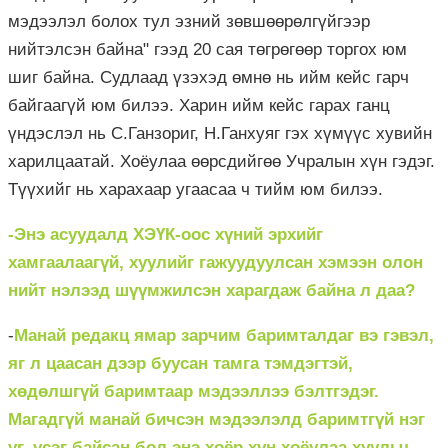
мэдээлэл болох тул эзний зөвшөөрөлгүйгээр
нийтэлсэн байна" гээд 20 сая төгрөгөөр торгох юм
шиг байна. Судлаад үзэхэд өмнө нь ийм кейс гарч
байгаагүй юм билээ. Харин ийм кейс гарах ганц
үндэслэл нь С.Ганзориг, Н.Ганхуяг гэх хүмүүс хувийн
харилцаатай. Хоёулаа өөрсдийгөө Учралын хүн гэдэг.
Түүхийг нь харахаар угаасаа ч тийм юм билээ.
-Энэ асуудалд ХЭҮК-оос хүний эрхийг
хамгаалаагүй, хуулийг гажуудуулсан хэмээн олон
нийт нэлээд шүүмжилсэн харагдаж байна л даа?
-
Манай редакц ямар зарчим баримталдаг вэ гэвэл,
яг л цаасан дээр буусан тамга тэмдэгтэй,
хөдөлшгүй баримтаар мэдээллээ бэлтгэдэг.
Магадгүй манай бичсэн мэдээлэлд баримтгүй нэг
үг, үсэг байсан бол энэ хоёр хүн хоёулаа хуульч