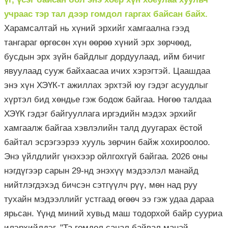
учраас тэр тал дээр гомдол гаргах байсан байх.
Харамсалтай нь хүний эрхийг хамгаална гээд
тангараг өргөсөн хүн өөрөө хүний эрх зөрчөөд,
бусдын эрх зүйн байдлыг дордуулаад, ийм бичиг
явуулаад сууж байхаасаа ичих хэрэгтэй. Цаашдаа
энэ хүн ХЭҮК-т ажиллах эрхтэй юу гэдэг асуудлыг
хүртэл бид хөндье гэж бодож байгаа. Нөгөө талдаа
ХЭҮК гэдэг байгууллага иргэдийн мэдэх эрхийг
хамгаалж байгаа хэвлэлийн талд дуугарах ёстой
байтал эсрэгээрээ хууль зөрчин байж хохироолоо.
Энэ үйлдлийг үнэхээр ойлгохгүй байгаа. 2026 оны
нэгдүгээр сарын 29-нд энэхүү мэдээлэл манайд
нийтлэгдэхэд бичсэн сэтгүүлч рүү, мөн над руу
тухайн мэдээллийг устгаад өгөөч ээ гэж удаа дараа
ярьсан. Үүнд миний хувьд маш тодорхой байр сууриа
илэрхийлдэг. "Та гомдол санал байвал манай