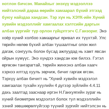
нотлон бичсэн. Манайхыг энэхүү мэдээллээ
нийтэлсний дараа өөрийн хамаарал бүхий этгээд
буюу найздаа хандсан. Тэр хүн нь ХЭҮК-ийн Хүний
хувийн мэдээллийг хамгаалах хэлтсийн даргын
албан үүргийг түр орлон гүйцэтгэгч С.Ганзориг.
Энэ
хоёр хүний холбоо хамаарлыг яривал их түүхтэй. Улс
төрийн нөлөө бүхий албан тушаалтныг олон жил
дагаж, сонгууль болон бусад ажлуудад нь хамт явсан
ойрын хүмүүс. Энэ хүндээ хандсан юм билээ. Гэтэл
өргөсөн тангарагтай, төрийн жинхэнэ албан хаагч
хэрнээ илтэд хууль зөрчиж, бичиг гаргаж өгсөн.
Тэрхүү албан бичигт нь "Хүний хувийн мэдээлэл
хамгаалах тухайн хуулийн 4 дүгээр зүйлийн 4.4.11
дахь заалтад зааснаар иргэн Н.Ганхуягийн зураг нь
хүний биометрик мэдээлэл болох тул мэдээллийн
эзний зөвшөөрөлгүйгээр түүний зургийг нийтэлсэн нь