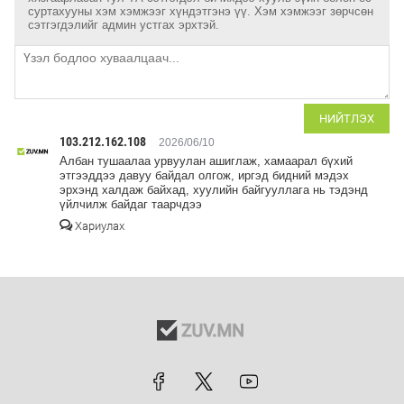
суртахууны хэм хэмжээг хүндэтгэнэ үү. Хэм хэмжээг зөрчсөн
сэтгэгдэлийг админ устгах эрхтэй.
НИЙТЛЭХ
103.212.162.108
2026/06/10
Албан тушаалаа урвуулан ашиглаж, хамаарал бүхий
этгээддээ давуу байдал олгож, иргэд бидний мэдэх
эрхэнд халдаж байхад, хуулийн байгууллага нь тэдэнд
үйлчилж байдаг таарчдээ
Хариулах