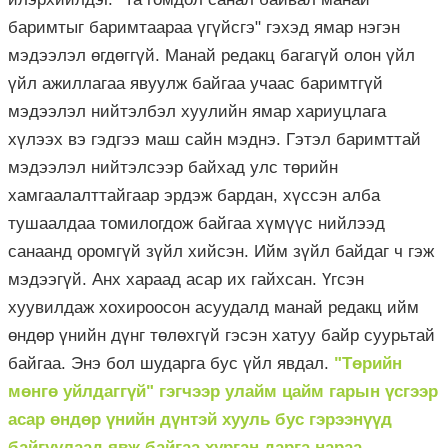
баримтыг баримтаараа үгүйсгэ" гэхэд ямар нэгэн
мэдээлэл өгдөггүй. Манай редакц багагүй олон үйл
үйл ажиллагаа явуулж байгаа учаас баримтгүй
мэдээлэл нийтэлбэл хуулийн ямар хариуцлага
хүлээх вэ гэдгээ маш сайн мэднэ. Гэтэл баримттай
мэдээлэл нийтэлсээр байхад улс төрийн
хамгаалалттайгаар эрдэж бардан, хүссэн алба
тушаалдаа томилогдож байгаа хүмүүс нийлээд
санаанд оромгүй зүйл хийсэн. Ийм зүйл байдаг ч гэж
мэдээгүй. Анх хараад асар их гайхсан. Үгсэн
хуувилдаж хохироосон асуудалд манай редакц ийм
өндөр үнийн дүнг төлөхгүй гэсэн хатуу байр суурьтай
байгаа. Энэ бол шударга бус үйл явдал.
"Төрийн
мөнгө уйлдаггүй" гэгчээр улайм цайм гарын үсгээр
асар өндөр үнийн дүнтэй хууль бус гэрээнүүд
байгуулаад явж байгаа хурган дарга нараа