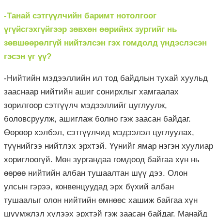
-Танай сэтгүүлчийн баримт нотолгоог
үгүйсгэхгүйгээр зөвхөн өөрийнх зургийг нь
зөвшөөрөлгүй нийтэлсэн гэх гомдолд үндэслэсэн
гэсэн үг үү?
-Нийтийн мэдээллийн ил тод байдлын тухай хуульд
зааснаар нийтийн ашиг сонирхлыг хамгаалах
зорилгоор сэтгүүлч мэдээллийг цуглуулж,
боловсруулж, ашиглаж болно гэж заасан байдаг.
Өөрөөр хэлбэл, сэтгүүлчид мэдээлэл цуглуулах,
түүнийгээ нийтлэх эрхтэй. Үүнийг ямар нэгэн хуулиар
хориглоогүй. Мөн зургандаа гомдоод байгаа хүн нь
өөрөө нийтийн албан тушаалтан шүү дээ. Олон
улсын гэрээ, конвенцуудад эрх бүхий албан
тушаалыг олон нийтийн өмнөөс хашиж байгаа хүн
шүүмжлэл хүлээх эрхтэй гэж заасан байдаг. Манайд