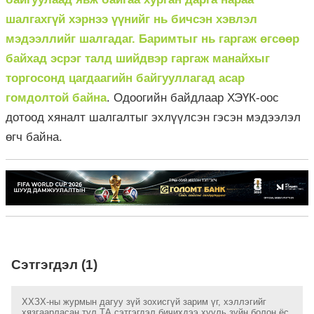
шалгахгүй хэрнээ үүнийг нь бичсэн хэвлэл
мэдээллийг шалгадаг. Баримтыг нь гаргаж өгсөөр
байхад эсрэг талд шийдвэр гаргаж манайхыг
торгосонд цагдаагийн байгууллагад асар
гомдолтой байна
. Одоогийн байдлаар ХЭҮК-оос
дотоод хяналт шалгалтыг эхлүүлсэн гэсэн мэдээлэл
өгч байна.
Сэтгэгдэл (1)
ХХЗХ-ны журмын дагуу зүй зохисгүй зарим үг, хэллэгийг
хязгаарласан тул ТА сэтгэгдэл бичихдээ хууль зүйн болон ёс