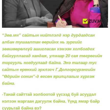
“Зөв.мн” сайтын нийтлэлд нэр дурдагдсан
албан тушаалтан өөрийнх нь зургийг
зөвшөөрөлгүй ашигласан хэмээн холбогдох
байгууллагад хандаж, улмаар 20 сая төгрөгийн
торгууль ногдуулаад байна. Энэ талаар тус
сайтын ерөнхий эрхлэгч Г.Долгорсүрэнгийн
"Өдрийн сонин"-д өгсөн ярилцлагыг хүргэж
байна.
-Танай сайттай холбоотой үүсээд буй асуудал
нэлээн маргаан дагуулж байна. Үүнд ямар байр
суурьтай байна вэ?