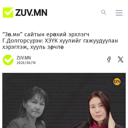
“Зөв.мн” сайтын ерөнхий эрхлэгч
Г.Долгорсүрэн: ХЭҮК хуулийг гажуудуулан
хэрэглэж, хууль зөрчлөө
ZUV.MN
2026/06/10