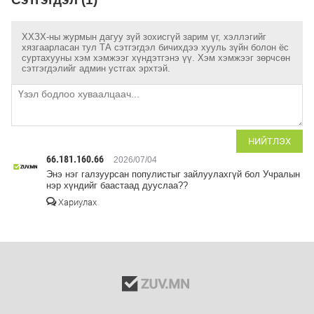
ХХЗХ-ны журмын дагуу зүй зохисгүй зарим үг, хэллэгийг
хязгаарласан тул ТА сэтгэгдэл бичихдээ хууль зүйн болон ёс
суртахууны хэм хэмжээг хүндэтгэнэ үү. Хэм хэмжээг зөрчсөн
сэтгэгдэлийг админ устгах эрхтэй.
НИЙТЛЭХ
66.181.160.66
2026/07/04
Энэ нэг галзуурсан популистыг зайлуулахгүй бол Учралын
нэр хүндийг баастаад дууслаа??
Хариулах