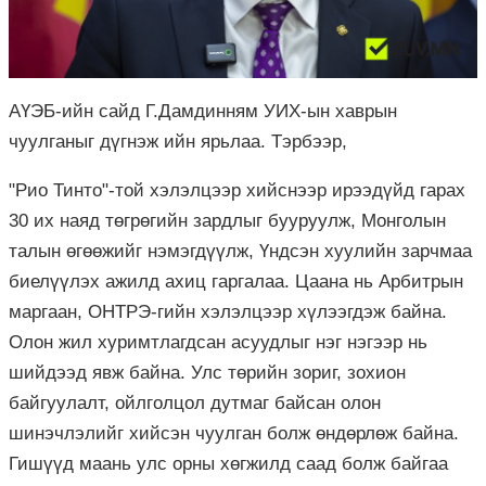
АҮЭБ-ийн сайд Г.Дамдинням УИХ-ын хаврын
чуулганыг дүгнэж ийн ярьлаа. Тэрбээр,
"Рио Тинто"-той хэлэлцээр хийснээр ирээдүйд гарах
30 их наяд төгрөгийн зардлыг бууруулж, Монголын
талын өгөөжийг нэмэгдүүлж, Үндсэн хуулийн зарчмаа
биелүүлэх ажилд ахиц гаргалаа. Цаана нь Арбитрын
маргаан, ОНТРЭ-гийн хэлэлцээр хүлээгдэж байна.
Олон жил хуримтлагдсан асуудлыг нэг нэгээр нь
шийдээд явж байна. Улс төрийн зориг, зохион
байгуулалт, ойлголцол дутмаг байсан олон
шинэчлэлийг хийсэн чуулган болж өндөрлөж байна.
Гишүүд маань улс орны хөгжилд саад болж байгаа