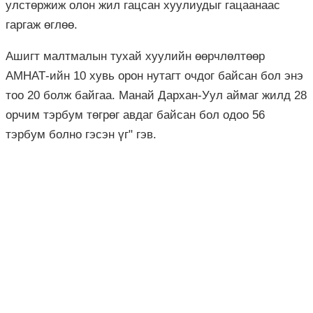
улстөржиж олон жил гацсан хуулиудыг гацаанаас
гаргаж өглөө.
Ашигт малтмалын тухай хуулийн өөрчлөлтөөр
АМНАТ-ийн 10 хувь орон нутагт очдог байсан бол энэ
тоо 20 болж байгаа. Манай Дархан-Уул аймаг жилд 28
орчим тэрбум төгрөг авдаг байсан бол одоо 56
тэрбум болно гэсэн үг" гэв.