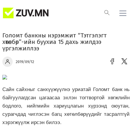
Голомт банкны нэрэмжит “Тэтгэлэгт
хөтөлбөр”-ийн буухиа 15 дахь жилдээ
үргэлжиллээ
2019/09/12
Сайн сайхныг санхүүжүүлнэ уриатай Голомт банк нь
байгуулагдсан цагаасаа эхлэн тогтвортой хөгжлийн
бодлого, нийгмийн хариуцлагын хүрээнд оюутан,
сурагчдад чиглэсэн багц хөтөлбөрүүдийг тасралтгүй
хэрэгжүүлж ирсэн билээ.