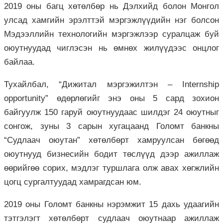
2019 оны багц хөтөлбөр нь Дэлхийд болон Монгол
улсад хамгийн эрэлттэй мэргэжлүүдийн нэг болсон
Мэдээллийн технологийн мэргэжлээр суралцаж буй
оюутнуудад чиглэсэн нь өмнөх жилүүдээс онцлог
байлаа.
Тухайлбал, “Дижитал мэргэжилтэн – Internship
opportunity” өдөрлөгийг энэ оны 5 сард зохион
байгуулж 150 гаруй оюутнуудаас шилдэг 24 оюутныг
сонгож, зуны 3 сарын хугацаанд Голомт банкны
“Судлаач оюутан” хөтөлбөрт хамруулсан бөгөөд
оюутнууд бизнесийн бодит төслүүд дээр ажиллаж
өөрийгөө сорих, мэдлэг туршлага олж авах хөгжлийн
цогц сургалтуудад хамрагдсан юм.
2019 оны Голомт банкны нэрэмжит 15 дахь удаагийн
тэтгэлэгт хөтөлбөрт судлаач оюутнаар ажиллаж