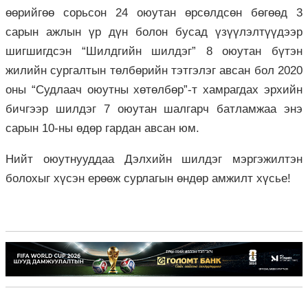
өөрийгөө сорьсон 24 оюутан өрсөлдсөн бөгөөд 3
сарын ажлын үр дүн болон бусад үзүүлэлтүүдээр
шигшигдсэн “Шилдгийн шилдэг” 8 оюутан бүтэн
жилийн сургалтын төлбөрийн тэтгэлэг авсан бол 2020
оны “Судлаач оюутны хөтөлбөр”-т хамрагдах эрхийн
бичгээр шилдэг 7 оюутан шалгарч батламжаа энэ
сарын 10-ны өдөр гардан авсан юм.
Нийт оюутнууддаа Дэлхийн шилдэг мэргэжилтэн
болохыг хүсэн ерөөж сурлагын өндөр амжилт хүсье!