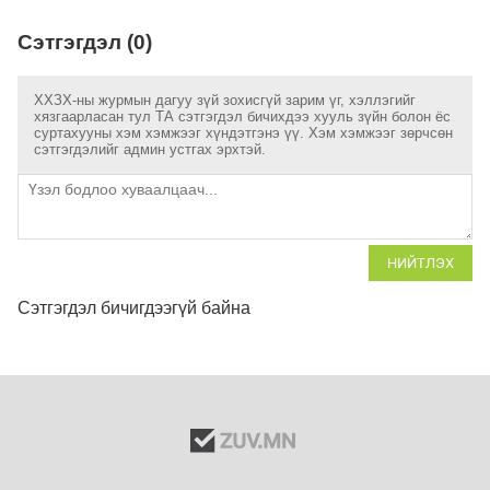
Сэтгэгдэл (0)
ХХЗХ-ны журмын дагуу зүй зохисгүй зарим үг, хэллэгийг
хязгаарласан тул ТА сэтгэгдэл бичихдээ хууль зүйн болон ёс
суртахууны хэм хэмжээг хүндэтгэнэ үү. Хэм хэмжээг зөрчсөн
сэтгэгдэлийг админ устгах эрхтэй.
НИЙТЛЭХ
Сэтгэгдэл бичигдээгүй байна