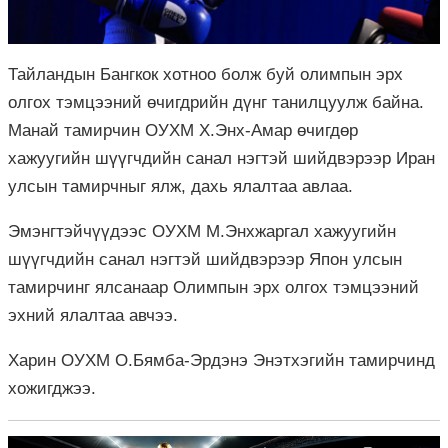
Тайландын Бангкок хотноо болж буй олимпын эрх
олгох тэмцээний өчигдрийн дүнг танилцуулж байна.
Манай тамирчин ОУХМ Х.Энх-Амар өчигдөр
хажуугийн шүүгчдийн санал нэгтэй шийдвэрээр Иран
улсын тамирчныг ялж, дахь ялалтаа авлаа.
Эмэнгтэйчүүдээс ОУХМ М.Энхжаргал хажуугийн
шүүгчдийн санал нэгтэй шийдвэрээр Япон улсын
тамирчинг ялсанаар Олимпын эрх олгох тэмцээний
эхний ялалтаа авчээ.
Харин ОУХМ О.Бямба-Эрдэнэ Энэтхэгийн тамирчинд
хожигджээ.