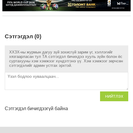
Сэтгэгдэл (0)
ХХЗХ-ны журмын дагуу зүй зохисгүй зарим үг, хэллэгийг
хязгаарласан тул ТА сэтгэгдэл бичихдээ хууль зүйн болон ёс
суртахууны хэм хэмжээг хүндэтгэнэ үү. Хэм хэмжээг зөрчсөн
сэтгэгдэлийг админ устгах эрхтэй.
НИЙТЛЭХ
Сэтгэгдэл бичигдээгүй байна