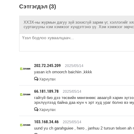
Сэтгэгдэл (3)
ХХЗХ-ны журмын дагуу зүй зохисгүй зарим үг, хэллэгийг хя
суртахууны хэм хэмжээг хүндэтгэнэ үү. Хэм хэмжээг зөрчсө
202.72.245.209
2025/05/14
yasan ich omoorch baichiin ,kkkk
Хариулах
66.181.189.78
2025/05/14
гайгүй биз дээ төсвийн мөнгөнөөс аваагүй харин зүгэ
эрхлүүлээд байна даа юун ч эрт худ ураг болно вэ м
Хариулах
103.168.34.46
2025/05/14
uund yu ch garahguiee , hero , janhuu 2 tursun telsen ah 