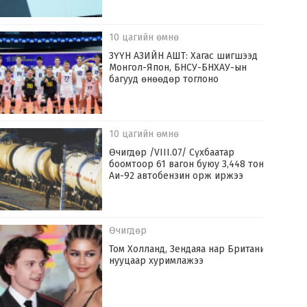
10 цагийн өмнө
ЗҮҮН АЗИЙН АШТ: Хагас шигшээд
Монгол-Япон, БНСУ-БНХАУ-ын
багууд өнөөдөр тоглоно
10 цагийн өмнө
Өчигдөр /VIII.07/ Сүхбаатар
боомтоор 61 вагон буюу 3,448 тонн
Аи-92 автобензин орж иржээ
Өчигдөр
Том Холланд, Зендаяа нар Британид
нууцаар хуримлажээ