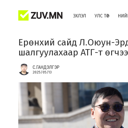
ЭХЛЭЛ
УЛС ТӨР
НИЙ
Ерөнхий сайд Л.Оюун-Эр
шалгуулахаар АТГ-т өгчэ
С.ГАНДЭЛГЭР
2025/05/13