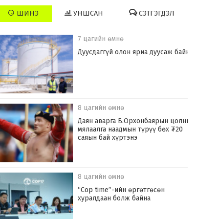
ШИНЭ
УНШСАН
СЭТГЭГДЭЛ
7 цагийн өмнө
Дуусдаггүй олон яриа дуусаж байна
8 цагийн өмнө
Даян аварга Б.Орхонбаярын цолны
мялаалга наадмын түрүү бөх ₮20
саяын бай хүртэнэ
8 цагийн өмнө
“Cop time”-ийн өргөтгөсөн
хуралдаан болж байна