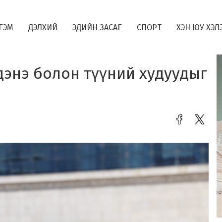
ГЭМ
ДЭЛХИЙ
ЭДИЙН ЗАСАГ
СПОРТ
ХЭН ЮУ ХЭЛ
дэнэ болон түүний худуудыг
э