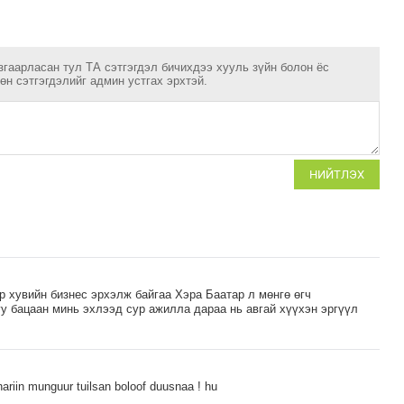
згаарласан тул ТА сэтгэгдэл бичихдээ хууль зүйн болон ёс
н сэтгэгдэлийг админ устгах эрхтэй.
НИЙТЛЭХ
эр хувийн бизнес эрхэлж байгаа Хэра Баатар л мөнгө өгч
уу бацаан минь эхлээд сур ажилла дараа нь авгай хүүхэн эргүүл
nariin munguur tuilsan boloof duusnaa ! hu