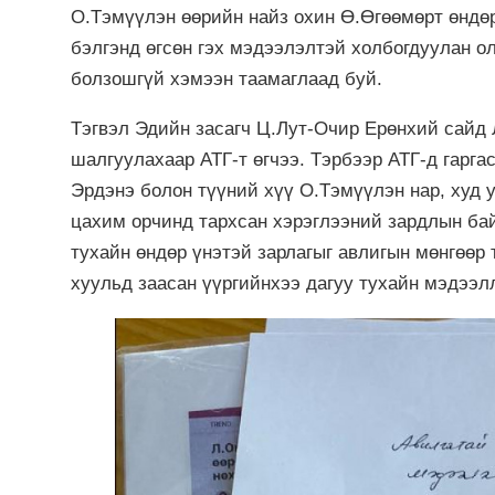
О.Тэмүүлэн өөрийн найз охин Ө.Өгөөмөрт өндөр
бэлгэнд өгсөн гэх мэдээлэлтэй холбогдуулан о
болзошгүй хэмээн таамаглаад буй.
Тэгвэл Эдийн засагч Ц.Лут-Очир Ерөнхий сайд
шалгуулахаар АТГ-т өгчээ. Тэрбээр АТГ-д гарг
Эрдэнэ болон түүний хүү О.Тэмүүлэн нар, худ 
цахим орчинд тархсан хэрэглээний зардлын ба
тухайн өндөр үнэтэй зарлагыг авлигын мөнгөөр 
хуульд заасан үүргийнхээ дагуу тухайн мэдээлл