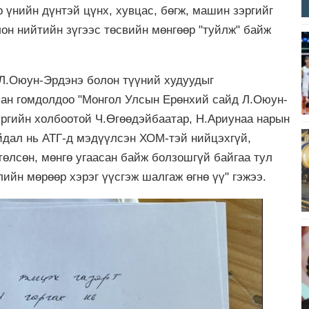
 үнийн дүнтэй цүнх, хувцас, бөгж, машин зэргийг
лон нийтийн зүгээс төсвийн мөнгөөр "туйлж" байж
 Л.Оюун-Эрдэнэ болон түүний худуудыг
асан гомдолдоо "Монгол Улсын Ерөнхий сайд Л.Оюун-
ургийн холбоотой Ч.Өгөөдэйбаатар, Н.Ариунаа нарын
йдал нь АТГ-д мэдүүлсэн ХОМ-тэй нийцэхгүй,
төлсөн, мөнгө угаасан байж болзошгүй байгаа тул
ийн мөрөөр хэрэг үүсгэж шалгаж өгнө үү" гэжээ.