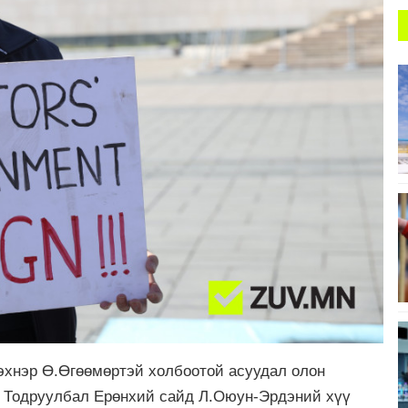
эхнэр Ө.Өгөөмөртэй холбоотой асуудал олон
. Тодруулбал Ерөнхий сайд Л.Оюун-Эрдэний хүү