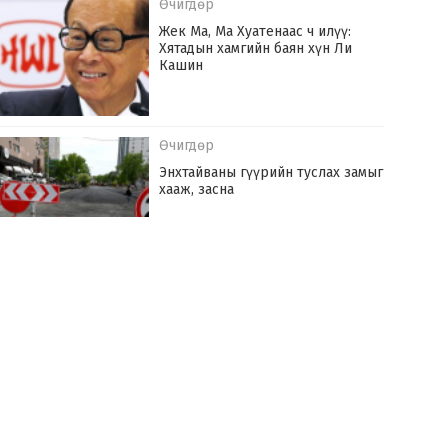
Өчигдөр
Жек Ма, Ма Хуатенаас ч илүү:
Хятадын хамгийн баян хүн Ли
Кашин
Өчигдөр
Энхтайваны гүүрийн туслах замыг
хааж, засна
Өчигдөр
Монгол Улс оны эхний долоон сард
142.6 сая ам.доллараар эрчим хүч
худалдаж авчээ
Өчигдөр