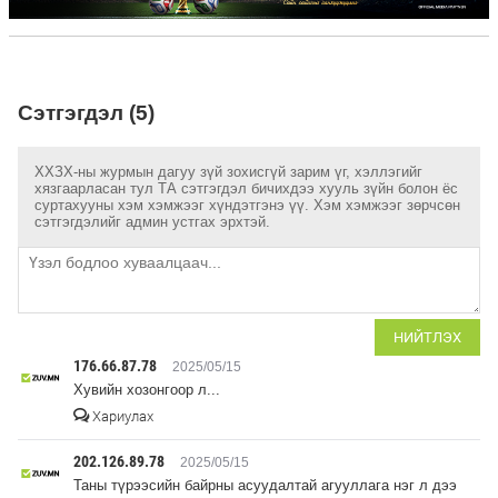
Сэтгэгдэл (5)
ХХЗХ-ны журмын дагуу зүй зохисгүй зарим үг, хэллэгийг
хязгаарласан тул ТА сэтгэгдэл бичихдээ хууль зүйн болон ёс
суртахууны хэм хэмжээг хүндэтгэнэ үү. Хэм хэмжээг зөрчсөн
сэтгэгдэлийг админ устгах эрхтэй.
НИЙТЛЭХ
176.66.87.78
2025/05/15
Хувийн хозонгоор л...
Хариулах
202.126.89.78
2025/05/15
Таны түрээсийн байрны асуудалтай агууллага нэг л дээ