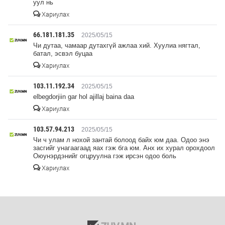
уул нь
Хариулах
66.181.181.35
2025/05/15
Чи дутаа, чамаар дутахгүй ажлаа хий. Хуулиа нягтал,
батал, эсвэл буцаа
Хариулах
103.11.192.34
2025/05/15
elbegdorjiin gar hol ajillaj baina daa
Хариулах
103.57.94.213
2025/05/15
Чи ч улам л нохой зантай болоод байх юм даа. Одоо энэ
засгийг унагаагаад яах гэж бга юм. Анх их хурал орохдоол
Оюунэрдэнийг огцруулна гэж ирсэн одоо боль
Хариулах