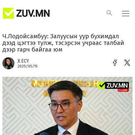
Ч.Лодойсамбуу: Залуусын уур бухимдал
дээд цэгтээ тулж, тэсэрсэн учраас талбай
дээр гарч байгаа юм
Х.ЕСҮ
2025/05/15