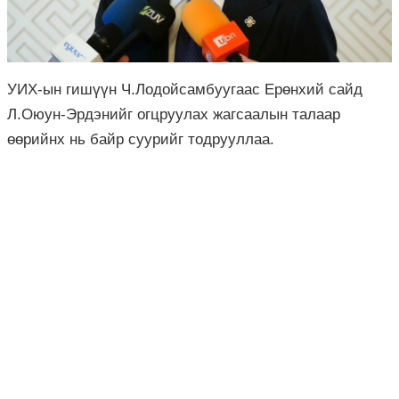
УИХ-ын гишүүн Ч.Лодойсамбуугаас Ерөнхий сайд
Л.Оюун-Эрдэнийг огцруулах жагсаалын талаар
өөрийнх нь байр суурийг тодрууллаа.