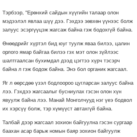
Тэрбээр, "Ерөнхий сайдын хүүгийн талаар олон
мэдээлэл явлаа шүү дээ. Гэхдээ зөвхөн үүнээс болж
залуус эсэргүүцэж жагсаж байна гэж бодохгүй байна.
Өнөөдрийг хүртэл бид юуг туулж яваа билээ, цалин
орлого ямар байгаа билээ гэх мэт олон зүйлээс
шалтгаалсан бухимдал дээд цэгтээ хүрч тэсэрч
байна л гэж бодож байна. Энэ бол органик жагсаал.
Яг л өөрсдөө үзэл бодлоороо цугларсан залуус байна
лээ. Гэхдээ жагсаалыг бусниулах гэсэн олон хүн
явуулж байна лээ. Манай Монголчууд нэг үеэ бодвол
их хэрсүү болж, тэр хүмүүст автахгүй байна.
Талбай дээр жагсаал зохион байгуулна гэсэн сургаар
баахан асар барьж номын баяр зохион байгуулж