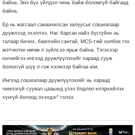
байна. Энэ бүх үйлдэл чинь байж боломгүй байгаад
байна.
Ер нь жагсаал санаачилсан залуусыг сошиалаар
дүүжлээд эхэллээ. Нас барсан найз бүсгүйнх нь
талаар бичих, баялгийн сантай, MCS-тжй холбох гэх
мэтчилэн нөгөө л зүйлсээ ярьж байна. Тэгэхээр
нэгнийгээ ингээд дүүжлүүлэхийг хараад сууж
болохгүй шүү л гэж хэлмээр байгаа юм.
Ингээд сошиалаар дүүжлүүлэхийг нь хараад
чимээгүй суувал цаашид үзэл бодлоо илэрхийлэх
хүнгүй болоод эхэлдэг" гэлээ.