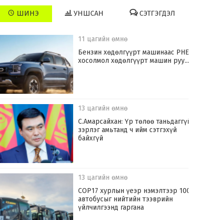
ШИНЭ
УНШСАН
СЭТГЭГДЭЛ
11 цагийн өмнө
​Бензин хөдөлгүүрт машинаас PHEV
хосолмол хөдөлгүүрт машин руу...
13 цагийн өмнө
С.Амарсайхан: Үр төлөө таньдаггүй
зэрлэг амьтанд ч ийм сэтгэхүй
байхгүй
13 цагийн өмнө
COP17 хурлын үеэр нэмэлтээр 100
автобусыг нийтийн тээврийн
үйлчилгээнд гаргана