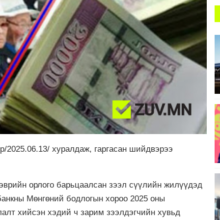
/2025.06.13/ хуралдаж, гаргасан шийдвэрээ
гэврийн орлого барьцаалсан зээл сүүлийн жилүүдэд
банкны Мөнгөний бодлогын хороо 2025 оны
лалт хийсэн хэдий ч зарим зээлдэгчийн хувьд