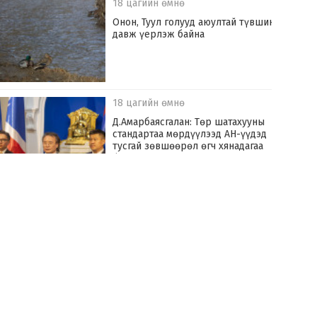
18 цагийн өмнө
Онон, Туул голууд аюултай түвшинг
давж үерлэж байна
18 цагийн өмнө
Д.Амарбаясгалан: Төр шатахууны
стандартаа мөрдүүлээд АН-үүдэд
тусгай зөвшөөрөл өгч хянадагаа
болих хэрэгтэй
19 цагийн өмнө
Улаанбаатар хотыг үерийн аюулаас
хамгаалах “Туул усан цогцолбор”
төслийг хэрэгжүүлнэ
19 цагийн өмнө