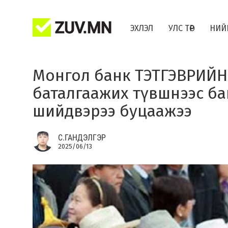
ЭХЛЭЛ
УЛС ТӨР
НИЙ
Монгол банк ТЭТГЭВРИЙН
баталгаажих түвшнээс ба
шийдвэрээ буцаажээ
С.ГАНДЭЛГЭР
2025/06/13