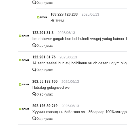
Хариулах
103.229.120.233
2025/06/13
Яг тийм
122.201.31.3
2025/06/13
Iim shiidwer gargah bsn bol huleelt vvsgej yadag bainaa. 
Хариулах
122.201.31.76
2025/06/13
14 sarin zeeltei hun avj bolhiimuu yu ch gesen ug ym oil
Хариулах
202.55.188.100
2025/06/13
Hutsdag gulugnvvd we
Хариулах
202.126.89.219
2025/06/13
Хуучин хэвэнд нь байлгаач ээ.. 36сараар 100%олгодо
Хариулах