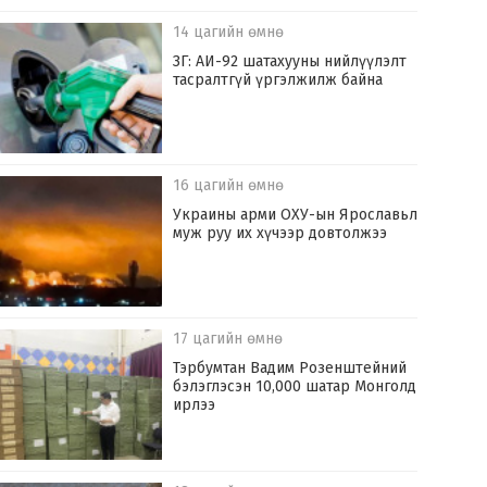
14 цагийн өмнө
ЗГ: АИ-92 шатахууны нийлүүлэлт
тасралтгүй үргэлжилж байна
16 цагийн өмнө
Украины арми ОХУ-ын Ярославьл
муж руу их хүчээр довтолжээ
17 цагийн өмнө
Тэрбумтан Вадим Розенштейний
бэлэглэсэн 10,000 шатар Монголд
ирлээ