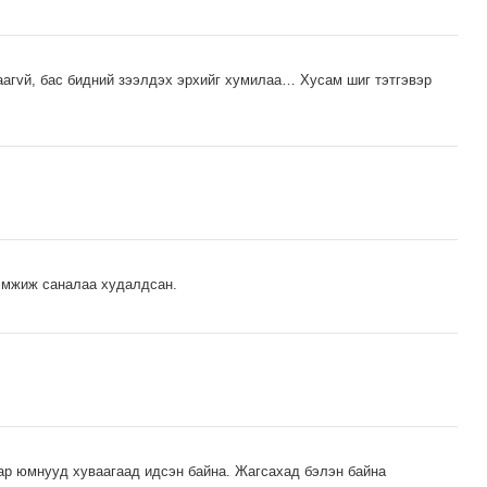
лаагvй, бас бидний зээлдэх эрхийг хумилаа… Хусам шиг тэтгэвэр
эмжиж саналаа худалдсан.
иар юмнууд хуваагаад идсэн байна. Жагсахад бэлэн байна