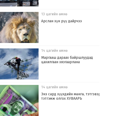
13 цагийн өмнө
Арслан хүн рүү дайрчээ
14 цагийн өмнө
Маргааш дараах байршлуудад
цахилгаан хязгаарлана
14 цагийн өмнө
Энэ сард хүүхдийн мөнгө, тэтгэвэр,
тэтгэмж олгох ХУВААРЬ