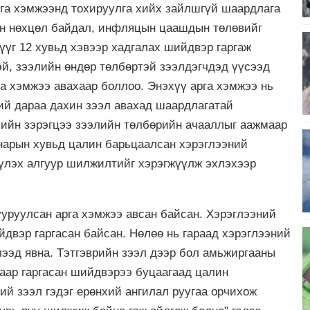
га хэмжээнд тохируулга хийх зайлшгүй шаардлага
ын нөхцөл байдал, инфляцын цаашдын төлөвийг
үүг 12 хувьд хэвээр хадгалах шийдвэр гаргаж
эй, зээлийн өндөр төлбөртэй зээлдэгчдэд үүсээд
а хэмжээ авахаар боллоо. Энэхүү арга хэмжээ нь
ий дараа дахин зээл авахад шаардлагатай
хийн зэрэгцээ зээлийн төлбөрийн ачааллыг аажмаар
анарын хувьд цалин барьцаалсан хэрэглээний
үүлэх алгуур шилжилтийг хэрэгжүүлж эхлэхээр
ууруулсан арга хэмжээ авсан байсан. Хэрэглээний
йдвэр гаргасан байсан. Нөлөө нь гараад хэрэглээний
лээд явна. Тэтгэврийн зээл дээр бол амьжиргааны
аар гаргасан шийдвэрээ буцаагаад цалин
ий зээл гэдэг ерөнхий ангилал руугаа орчихож