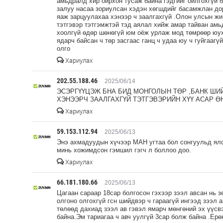
амьдралд хир ойрхон тусаж байна гэдгийг ойлгохгүй 
залуу насаа зориулсан хэдэн хөгшдийг басамжлан дор
яаж зарцуулахаа хэнээр ч заалгахгүй .Олон улсын ж
тэтгэвэр тэтгэмжтэй тэд аялал хийж амар тайван амьд
хоолгүй өдөр шөнөгүй юм оёж урлаж мод төмрөөр юух
ядарч байсан ч төр засгаас ганц ч удаа юу ч гуйгаагү
олго
Хариулах
202.55.188.46
2025/06/14
ЭСЭРГҮҮЦЭЖ БНА БИД МОНГОЛЫН ТӨР ,БАНК ШИ
ХЭНЭЭРЧ ЗААЛГАХГҮЙ ТЭТГЭВЭРИЙН ХҮҮ АСАР ӨН
Хариулах
59.153.112.94
2025/06/13
Энэ ахмадуудын хүчээр МАН угтаа бол сонгуульд ялс
минь хожимдсон гэмшил гэгч л боллоо доо.
Хариулах
66.181.180.66
2025/06/13
Цагаан сараар 18сар болгосон гэхээр зээл авсан нь з
олгоно олгохгүй гсн шийдвэр ч гараагүй ингээд зээл
төлөөд дахиад зээл ав гэвэл ямарч мөнгөний эх үүсв
байна.Эм тариагаа ч авч уулгүй 3сар болж байна .Ер