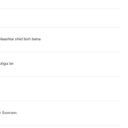
Naashtai shiid bish baina
gohgui bn
г Болгооч.