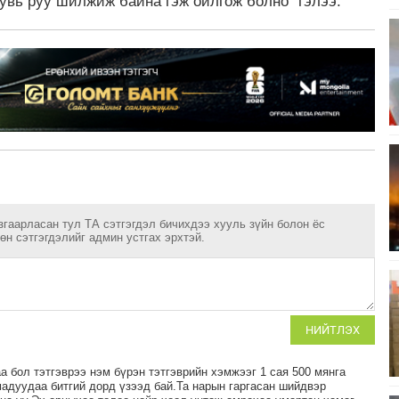
хувь руу шилжиж байна гэж ойлгож болно" гэлээ.
згаарласан тул ТА сэтгэгдэл бичихдээ хууль зүйн болон ёс
н сэтгэгдэлийг админ устгах эрхтэй.
НИЙТЛЭХ
а бол тэтгэврээ нэм бүрэн тэтгэврийн хэмжээг 1 сая 500 мянга
мадуудаа битгий дорд үзээд бай.Та нарын гаргасан шийдвэр