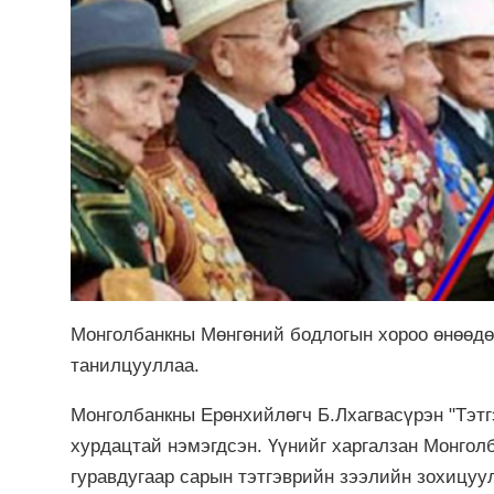
Монголбанкны Мөнгөний бодлогын хороо өнөөдөр
танилцууллаа.
Монголбанкны Ерөнхийлөгч Б.Лхагвасүрэн "Тэт
хурдацтай нэмэгдсэн. Үүнийг харгалзан Монгол
гуравдугаар сарын тэтгэврийн зээлийн зохицуу