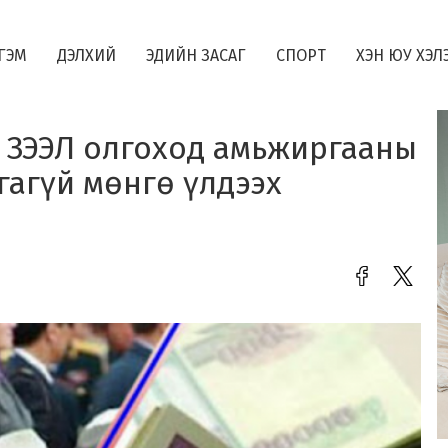
ГЭМ
ДЭЛХИЙ
ЭДИЙН ЗАСАГ
СПОРТ
ХЭН ЮУ ХЭЛ
 ЗЭЭЛ олгоход амьжиргааны
гагүй мөнгө үлдээх