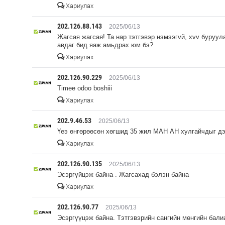
Хариулах
202.126.88.143
2025/06/13
Жагсая жагсая! Та нар тэтгэвэр нэмээгvй, хvv буруу
авдаг бид яаж амьдрах юм бэ?
Хариулах
202.126.90.229
2025/06/13
Timee odoo boshiii
Хариулах
202.9.46.53
2025/06/13
Үеэ өнгөрөөсөн хөгшид 35 жил МАН АН хулгайчдыг д
Хариулах
202.126.90.135
2025/06/13
Эсэргүйцэж байна . Жагсахад бэлэн байна
Хариулах
202.126.90.77
2025/06/13
Эсэргүүцэж байна. Тэтгэвэрийн сангийн мөнгийн бал