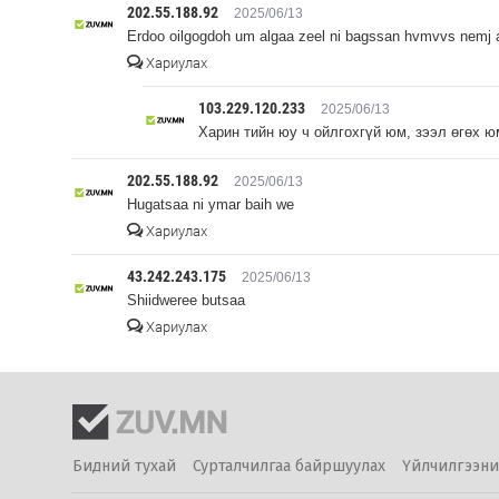
202.55.188.92
2025/06/13
Erdoo oilgogdoh um algaa zeel ni bagssan hvmvvs nemj
Хариулах
103.229.120.233
2025/06/13
Харин тийн юу ч ойлгохгүй юм, зээл өгөх ю
202.55.188.92
2025/06/13
Hugatsaa ni ymar baih we
Хариулах
43.242.243.175
2025/06/13
Shiidweree butsaa
Хариулах
Бидний тухай
Сурталчилгаа байршуулах
Үйлчилгээни