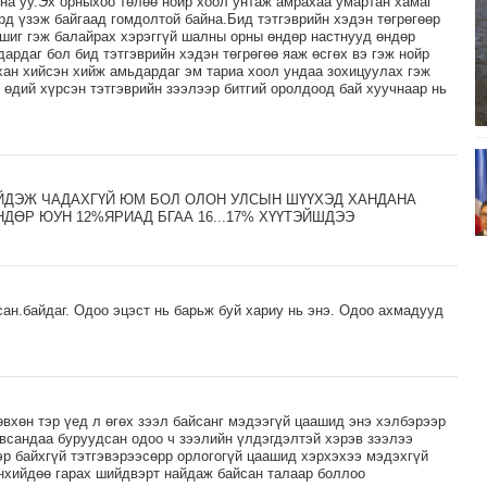
бна уу.Эх орныхоо төлөө нойр хоол унтаж амрахаа умартан хамаг
д үзэж байгаад гомдолтой байна.Бид тэтгэврийн хэдэн төгрөгөөр
ишиг гэж балайрах хэрэггүй шалны орны өндөр настнууд өндөр
ардаг бол бид тэтгэврийн хэдэн төгрөгөө яаж өсгөх вэ гэж нойр
ан хийсэн хийж амьдардаг эм тариа хоол ундаа зохицуулах гэж
й өдий хүрсэн тэтгэврийн зээлээр битгий оролдоод бай хуучнаар нь
ЙДЭЖ ЧАДАХГҮЙ ЮМ БОЛ ОЛОН УЛСЫН ШҮҮХЭД ХАНДАНА
ДӨР ЮУН 12%ЯРИАД БГАА 16...17% ХҮҮТЭЙШДЭЭ
ан.байдаг. Одоо эцэст нь барьж буй хариу нь энэ. Одоо ахмадууд
өвхөн тэр үед л өгөх зээл байсанг мэдээгүй цаашид энэ хэлбэрээр
 авсандаа буруудсан одоо ч зээлийн үлдэгдэлтэй хэрэв зээлээ
эр байхгүй тэтгэвэрээсөрр орлогогүй цаашид хэрхэхээ мэдэхгүй
өнхийдөө гарах шийдвэрт найдаж байсан талаар боллоо