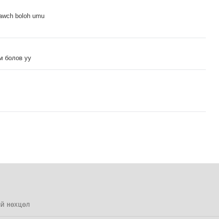
 awch boloh umu
м болов уу
й нөхцөл