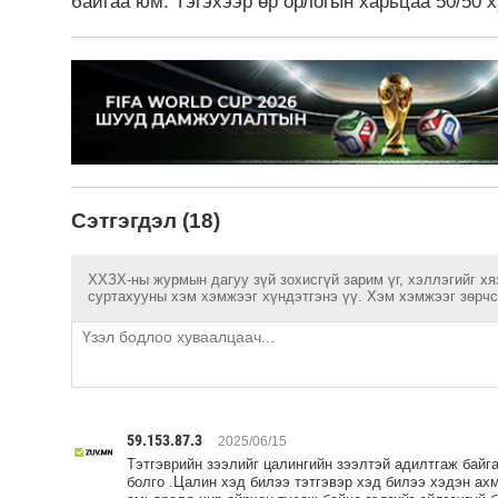
байгаа юм. Тэгэхээр өр орлогын харьцаа 50/50 
Сэтгэгдэл (18)
ХХЗХ-ны журмын дагуу зүй зохисгүй зарим үг, хэллэгийг хя
суртахууны хэм хэмжээг хүндэтгэнэ үү. Хэм хэмжээг зөрчсө
59.153.87.3
2025/06/15
Тэтгэврийн зээлийг цалингийн зээлтэй адилтгаж байга
болго .Цалин хэд билээ тэтгэвэр хэд билээ хэдэн ах