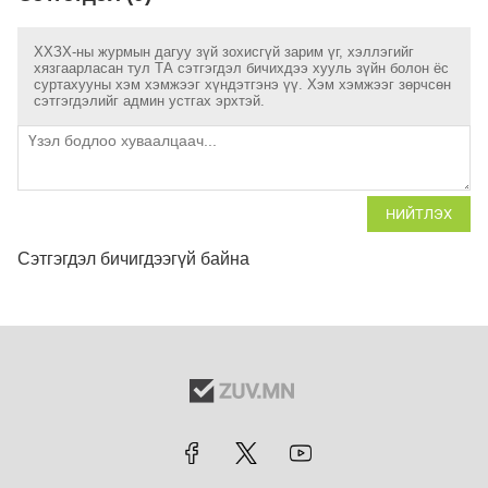
ХХЗХ-ны журмын дагуу зүй зохисгүй зарим үг, хэллэгийг
хязгаарласан тул ТА сэтгэгдэл бичихдээ хууль зүйн болон ёс
суртахууны хэм хэмжээг хүндэтгэнэ үү. Хэм хэмжээг зөрчсөн
сэтгэгдэлийг админ устгах эрхтэй.
НИЙТЛЭХ
Сэтгэгдэл бичигдээгүй байна