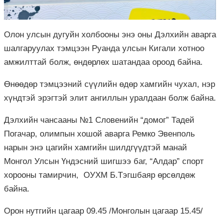
Олон улсын дугуйн холбооны энэ оны Дэлхийн аварга
шалгаруулах тэмцээн Руанда улсын Кигали хотноо
амжилттай болж, өндөрлөх шатандаа ороод байна.
Өнөөдөр тэмцээний сүүлийн өдөр хамгийн чухал, нэр
хүндтэй эрэгтэй элит ангиллын уралдаан болж байна.
Дэлхийн чансааны №1 Словенийн “домог” Тадей
Погачар, олимпын хошой аварга Ремко Эвенполь
нарын энэ цагийн хамгийн шилдгүүдтэй манай
Монгол Улсын Үндэсний шигшээ баг, “Алдар” спорт
хорооны тамирчин, ОУХМ Б.Тэгшбаяр өрсөлдөж
байна.
Орон нутгийн цагаар 09.45 /Монголын цагаар 15.45/