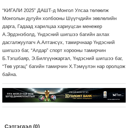
“КИГАЛИ 2025” ДАШТ-д Монгол Улсаа төлөөлж
Монголын дугуйн холбооны Шүүгчдийн зөвлөлийн
дарга, Гадаад харилцаа хариуцсан менежер
А.Эрдэнэболд, Үндэсний шигшээ багийн ахлах
дасгалжуулагч А.Алтансүх, тамирчнаар Үндэсний
шигшээ баг, “Алдар” спорт хорооны тамирчин
Б.Тэгшбаяр, Э.Билгүүнжаргал, Үндэсний шигшээ баг,
“Төв ургац” багийн тамирчин Х.Тэмүүлэн нар оролцож
байна.
Сэтгэгдэл (0)