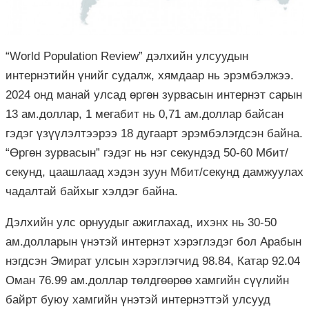
“World Population Review” дэлхийн улсуудын
интернэтийн үнийг судалж, хямдаар нь эрэмбэлжээ.
2024 онд манай улсад өргөн зурвасын интернэт сарын
13 ам.доллар, 1 мегабит нь 0,71 ам.доллар байсан
гэдэг үзүүлэлтээрээ 18 дугаарт эрэмбэлэгдсэн байна.
“Өргөн зурвасын” гэдэг нь нэг секундэд 50-60 Мбит/
секунд, цаашлаад хэдэн зуун Мбит/секунд дамжуулах
чадалтай байхыг хэлдэг байна.
Дэлхийн улс орнуудыг ажиглахад, ихэнх нь 30-50
ам.долларын үнэтэй интернэт хэрэглэдэг бол Арабын
нэгдсэн Эмират улсын хэрэглэгчид 98.84, Катар 92.04
Оман 76.99 ам.доллар төлдгөөрөө хамгийн сүүлийн
байрт буюу хамгийн үнэтэй интернэттэй улсууд