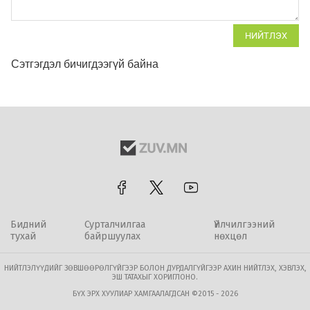
НИЙТЛЭХ
Сэтгэгдэл бичигдээгүй байна
Бидний
Сурталчилгаа
Үйлчилгээний
тухай
байршуулах
нөхцөл
НИЙТЛЭЛҮҮДИЙГ ЗӨВШӨӨРӨЛГҮЙГЭЭР БОЛОН ДУРДАЛГҮЙГЭЭР АХИН НИЙТЛЭХ, ХЭВЛЭХ,
ЭШ ТАТАХЫГ ХОРИГЛОНО.
БҮХ ЭРХ ХУУЛИАР ХАМГААЛАГДСАН ©2015 - 2026