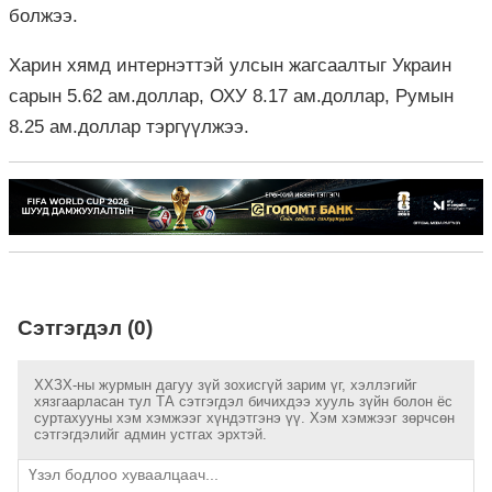
болжээ.
Харин хямд интернэттэй улсын жагсаалтыг Украин
сарын 5.62 ам.доллар, ОХУ 8.17 ам.доллар, Румын
8.25 ам.доллар тэргүүлжээ.
Сэтгэгдэл (0)
ХХЗХ-ны журмын дагуу зүй зохисгүй зарим үг, хэллэгийг
хязгаарласан тул ТА сэтгэгдэл бичихдээ хууль зүйн болон ёс
суртахууны хэм хэмжээг хүндэтгэнэ үү. Хэм хэмжээг зөрчсөн
сэтгэгдэлийг админ устгах эрхтэй.