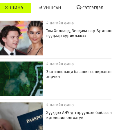
ШИНЭ
УНШСАН
СЭТГЭГДЭЛ
4 цагийн өмнө
Том Холланд, Зендаяа нар Британид
нууцаар хуримлажээ
4 цагийн өмнө
Эко инноваци ба ашиг сонирхлын
зөрчил
4 цагийн өмнө
Хүүхдээ АНУ-д төрүүлсэн байлаа ч
иргэншил олгохгүй