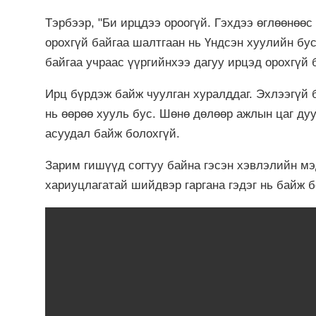
Тэрбээр, "Би ирцдээ ороогүй. Гэхдээ өглөөнөөс
орохгүй байгаа шалтгаан нь Үндсэн хуулийн бус
байгаа учраас үүргийнхээ дагуу ирцэд орохгүй 
Ирц бүрдэж байж чуулган хуралддаг. Эхлээгүй 
нь өөрөө хууль бус. Шөнө дөлөөр ажлын цаг ду
асуудал байж болохгүй.
Зарим гишүүд согтуу байна гэсэн хэвлэлийн мэ
хариуцлагатай шийдвэр гаргана гэдэг нь байж б