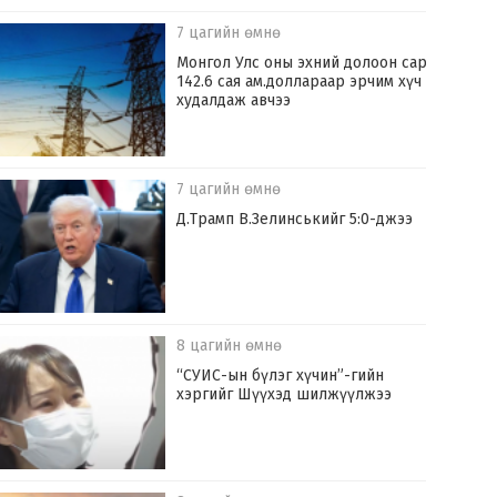
7 цагийн өмнө
Монгол Улс оны эхний долоон сард
142.6 сая ам.доллараар эрчим хүч
худалдаж авчээ
7 цагийн өмнө
Д.Трамп В.Зелинськийг 5:0-джээ
8 цагийн өмнө
“СУИС-ын бүлэг хүчин”-гийн
хэргийг Шүүхэд шилжүүлжээ