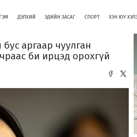
ГЭМ
ДЭЛХИЙ
ЭДИЙН ЗАСАГ
СПОРТ
ХЭН ЮУ ХЭЛ
 бус аргаар чуулган
учраас би ирцэд орохгүй