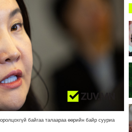
оролцохгүй байгаа талаараа өөрийн байр сууриа