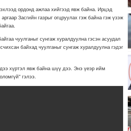
 эхлээд ордонд ажлаа хийгээд явж байна. Ирцэд
 аргаар Засгийн газрыг огцруулах гэж байна гэж үзэж
байгаа.
байгаа чуулганыг сунгаж хуралдуулна гэсэн асуудал
усчихсан байхад чуулганыг сунгаж хуралдуулна гэдэг
дээ хүртэл явж байна шүү дээ. Энэ үеэр ийм
оломгүй" гэлээ.