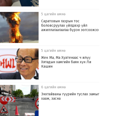
5 цагийн өмнө
Саратовын газрын тос
боловсруулах үйлдвэр үйл
ажиллагаагаагаа бүрэн зогсоожээ
5 цагийн өмнө
Жек Ма, Ма Хуатенаас ч илүү:
Хятадын хамгийн баян хүн Ли
Кашин
6 цагийн өмнө
Энхтайваны гүүрийн туслах замыг
хааж, засна