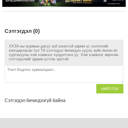
Сэтгэгдэл (0)
ХХЗХ-ны журмын дагуу зүй зохисгүй зарим үг, хэллэгийг
хязгаарласан тул ТА сэтгэгдэл бичихдээ хууль зүйн болон ёс
суртахууны хэм хэмжээг хүндэтгэнэ үү. Хэм хэмжээг зөрчсөн
сэтгэгдэлийг админ устгах эрхтэй.
НИЙТЛЭХ
Сэтгэгдэл бичигдээгүй байна