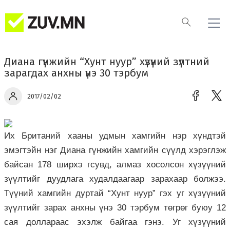
Диана гүнжийн “Хунт нуур” хүзүүний зүүлтний
зарагдах анхны үнэ 30 тэрбум
2017/02/02
Их Британий хааны удмын хамгийн нэр хүндтэй
эмэгтэйн нэг Диана гүнжийн хамгийн сүүлд хэрэглэж
байсан 178 ширхэ гсувд, алмаз хосолсон хүзүүний
зүүлтийг дуудлага худалдаагаар зарахаар болжээ.
Түүний хамгийн дуртай “Хунт нуур” гэх уг хүзүүний
зүүлтийг зарах анхны үнэ 30 тэрбум төгрөг буюу 12
сая доллараас эхэлж байгаа гэнэ. Уг хүзүүний