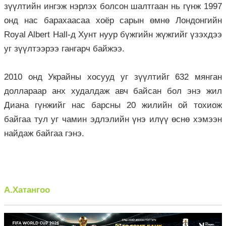
зүүлтийн ингэж нэрлэх болсон шалтгаан нь гүнж 1997
онд нас барахаасаа хоёр сарын өмнө Лондонгийн
Royal Albert Hall-д Хунт нуур бүжгийн жүжгийг үзэхдээ
уг зүүлтээрээ гангарч байжээ.
2010 онд Украйны хосууд уг зүүлтийг 632 мянган
доллараар анх худалдаж авч байсан бол энэ жил
Диана гүнжийг нас барсны 20 жилийн ой тохиож
байгаа тул уг чамин эдлэлийн үнэ илүү өснө хэмээн
найдаж байгаа гэнэ.
А.Хатангоо