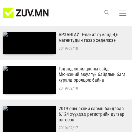
АРХАНГАЙ: Өлзийт суманд 4,6
магнитудын газар хөдөлжээ
2019/02/18
Гадаад харилцааны сайд
Мюнхений аюулгүй байдлын бага
хуралд оролцож байна
2019/02/18
2019 оны эхний сарын байдлаар
6,124 хүүхдэд регистрийн дугаар
олгосон
2019/02/17