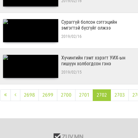
2019/02/16
Сураггүй болсон сэтгэцийн
эмгэгтэй бүсгүйг олжээ
2019/02/16
Хүчингийн гэмт хэрэгт УИХ-ын
гишүүн холбогдсон гэнэ
2019/02/15
2698
2699
2700
2701
2702
2703
27