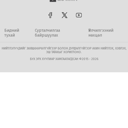
Бидний
Сурталчилгаа
Үйлчилгээний
тухай
байршуулах
нөхцөл
НИЙТЛЭЛҮҮДИЙГ ЗӨВШӨӨРӨЛГҮЙГЭЭР БОЛОН ДУРДАЛГҮЙГЭЭР АХИН НИЙТЛЭХ, ХЭВЛЭХ,
ЭШ ТАТАХЫГ ХОРИГЛОНО.
БҮХ ЭРХ ХУУЛИАР ХАМГААЛАГДСАН ©2015 - 2026