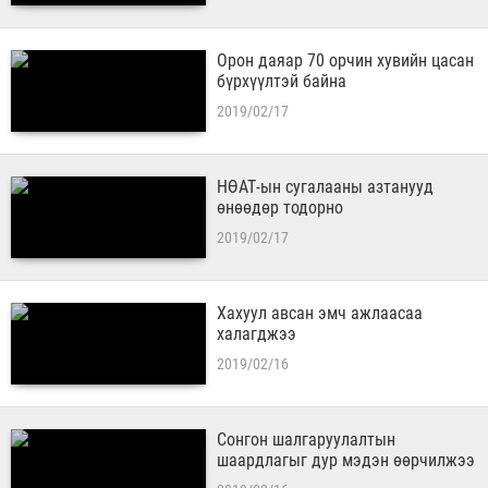
Орон даяар 70 орчин хувийн цасан
бүрхүүлтэй байна
2019/02/17
НӨАТ-ын сугалааны азтанууд
өнөөдөр тодорно
2019/02/17
Хахуул авсан эмч ажлаасаа
халагджээ
2019/02/16
Сонгон шалгаруулалтын
шаардлагыг дур мэдэн өөрчилжээ