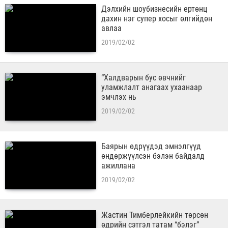
Дэлхийн шоубизнесийн ертөнц
дахин нэг супер хосыг өлгийдөн
авлаа
2019/02/02
“Халдварын бус өвчнийг
уламжлалт анагаах ухаанаар
эмчлэх нь
2019/02/02
Баярын өдрүүдэд эмнэлгүүд
өндөржүүлсэн бэлэн байдалд
ажиллана
2019/02/02
Жастин Тимберлейкийн төрсөн
өдрийн сэтгэл татам “бэлэг”