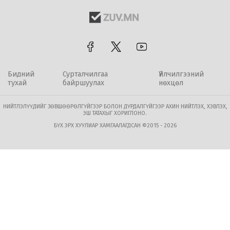
Бидний
Сурталчилгаа
Үйлчилгээний
тухай
байршуулах
нөхцөл
НИЙТЛЭЛҮҮДИЙГ ЗӨВШӨӨРӨЛГҮЙГЭЭР БОЛОН ДУРДАЛГҮЙГЭЭР АХИН НИЙТЛЭХ, ХЭВЛЭХ,
ЭШ ТАТАХЫГ ХОРИГЛОНО.
БҮХ ЭРХ ХУУЛИАР ХАМГААЛАГДСАН ©2015 - 2026