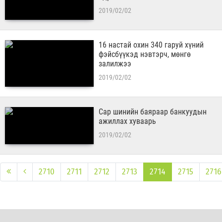
2019/02/02
16 настай охин 340 гаруй хүний
фэйсбүүкэд нэвтэрч, мөнгө
залилжээ
2019/02/02
Сар шинийн баяраар банкуудын
ажиллах хуваарь
2019/02/02
2710
2711
2712
2713
2714
2715
2716