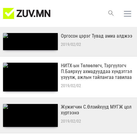
Оргосон цэрэг Тувад амиа алджээ
2019/02/02
НИТХ-ын Төлөөлөгч, Тэргүүлэгч
П.Баярхүү ахмадууддаа хүндэтгэл
үзүүлж, ажлын тайлангаа тавилаа
2019/02/02
Жүжигчин С.Өлзийхүүд МУГЖ цол
хүртээнэ
2019/02/02