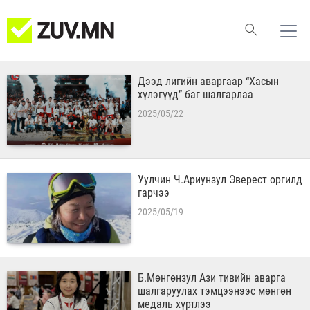
Дээд лигийн аваргаар “Хасын
хүлэгүүд” баг шалгарлаа
2025/05/22
Уулчин Ч.Ариунзул Эверест оргилд
гарчээ
2025/05/19
Б.Мөнгөнзул Ази тивийн аварга
шалгаруулах тэмцээнээс мөнгөн
медаль хүртлээ