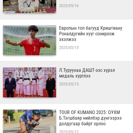
2025/05/16
Европын топ багууд Криштиану
Роналдугийн хүүг сонирхож
эхэлжээ
2025/05/15
Л.Туруунаа ДАШТ-ээс хүрэл
медаль хүртлээ
2025/05/15
TOUR OF KUMANO 2025: ОУХМ
Б.Тэгшбаяр нийлбэр дүнгээрээ
долдугаар байрт орлоо
2025/05/12