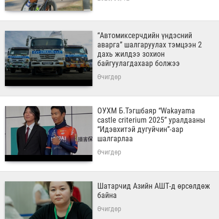
“Автомиксерчдийн үндэсний
аварга” шалгаруулах тэмцээн 2
дахь жилдээ зохион
байгуулагдахаар болжээ
Өчигдөр
ОУХМ Б.Тэгшбаяр “Wakayama
castle criterium 2025” уралдааны
“Идэвхитэй дугуйчин”-аар
шалгарлаа
Өчигдөр
Шатарчид Азийн АШТ-д өрсөлдөж
байна
Өчигдөр