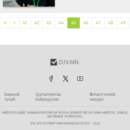
41
42
43
44
45
46
47
48
49
Бидний
Сурталчилгаа
Үйлчилгээний
тухай
байршуулах
нөхцөл
НИЙТЛЭЛҮҮДИЙГ ЗӨВШӨӨРӨЛГҮЙГЭЭР БОЛОН ДУРДАЛГҮЙГЭЭР АХИН НИЙТЛЭХ, ХЭВЛЭХ,
ЭШ ТАТАХЫГ ХОРИГЛОНО.
БҮХ ЭРХ ХУУЛИАР ХАМГААЛАГДСАН ©2015 - 2026