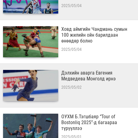
2025/05/04
Ховд аймгийн Чандмань сумын
100 жилийн ойн барилдаан
өнөөдөр болно
2025/05/04
Дэлхийн аварга Евгения
Медведева Монголд ирнэ
2025/05/02
ОУХМ Б.Тэгшбаяр “Tour of
Bostonliq 2025”-д багаараа
түрүүллээ
2025/05/01