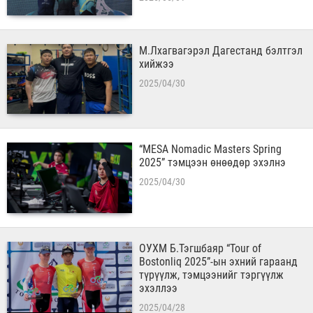
М.Лхагвагэрэл Дагестанд бэлтгэл
хийжээ
2025/04/30
“MESA Nomadic Masters Spring
2025” тэмцээн өнөөдөр эхэлнэ
2025/04/30
ОУХМ Б.Тэгшбаяр “Tour of
Bostonliq 2025”-ын эхний гараанд
түрүүлж, тэмцээнийг тэргүүлж
эхэллээ
2025/04/28