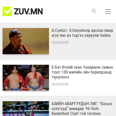
А.Сүхбат: Э.Оюунболд арслан ямар
агуу бөх вэ гэдгээ харуулж байна
2025/05/05
Б.Бат-Өлзий заан Чандмань сумын
түүхт 100 жилийн ойн барилдаанд
түрүүллээ
2025/05/04
АЗИЙН АВАРГУУДЫН ЛИГ: “Хасын
хүлэгүүд” өнөөдөр “Hi-Tech
Basketball Club”-тэй тоглоно