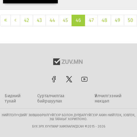
42
43
44
45
46
47
48
49
50
Бидний
Сурталчилгаа
Үйлчилгээний
тухай
байршуулах
нөхцөл
НИЙТЛЭЛҮҮДИЙГ ЗӨВШӨӨРӨЛГҮЙГЭЭР БОЛОН ДУРДАЛГҮЙГЭЭР АХИН НИЙТЛЭХ, ХЭВЛЭХ,
ЭШ ТАТАХЫГ ХОРИГЛОНО.
БҮХ ЭРХ ХУУЛИАР ХАМГААЛАГДСАН ©2015 - 2026