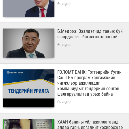
Өчигдөр
Б.Мэдрээ: Зээлдэгчид тавьж буй
шаардлагыг багасгах хэрэгтэй
Өчигдөр
ГОЛОМТ БАНК: Тэтгэврийн Ууган
Сан ТББ програм хангамжийн
чиглэлээр ажилладаг
компаниудыг тендерийн сонгон
шалгаруулалтад урьж байна
Өчигдөр
ХААН банкны үйл ажиллагаанд
алдаа гарч, иргэдийг хохироожээ