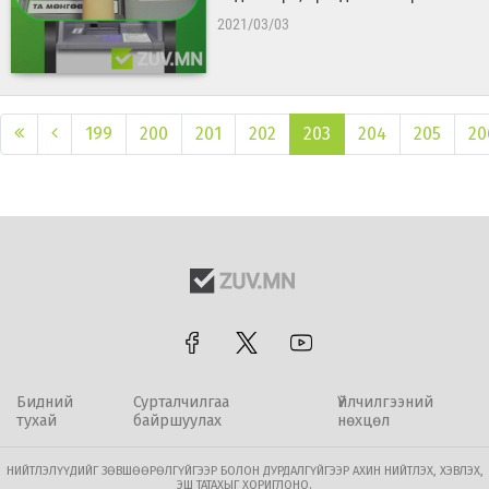
2021/03/03
199
200
201
202
203
204
205
20
Бидний
Сурталчилгаа
Үйлчилгээний
тухай
байршуулах
нөхцөл
НИЙТЛЭЛҮҮДИЙГ ЗӨВШӨӨРӨЛГҮЙГЭЭР БОЛОН ДУРДАЛГҮЙГЭЭР АХИН НИЙТЛЭХ, ХЭВЛЭХ,
ЭШ ТАТАХЫГ ХОРИГЛОНО.