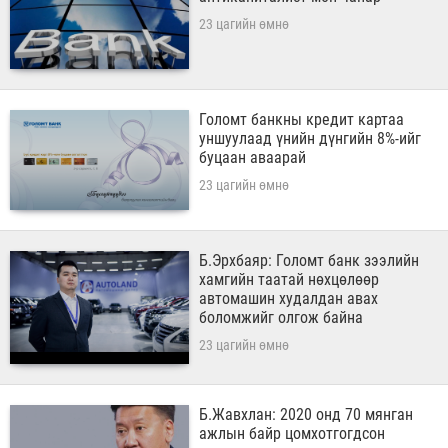
23 цагийн өмнө
Голомт банкны кредит картаа
уншуулаад үнийн дүнгийн 8%-ийг
буцаан аваарай
23 цагийн өмнө
Б.Эрхбаяр: Голомт банк зээлийн
хамгийн таатай нөхцөлөөр
автомашин худалдан авах
боломжийг олгож байна
23 цагийн өмнө
Б.Жавхлан: 2020 онд 70 мянган
ажлын байр цомхотгогдсон