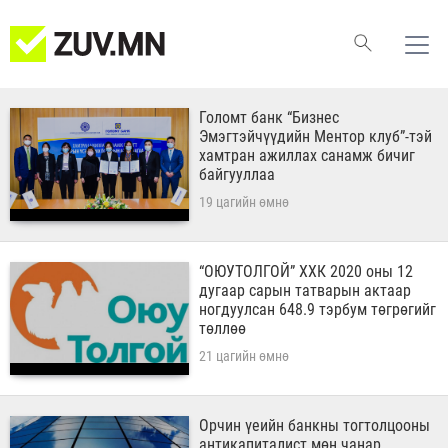
Голомт банк “Бизнес
Эмэгтэйчүүдийн Ментор клуб”-тэй
хамтран ажиллах санамж бичиг
байгууллаа
19 цагийн өмнө
“ОЮУТОЛГОЙ” ХХК 2020 оны 12
дугаар сарын татварын актаар
ногдуулсан 648.9 тэрбум төгрөгийг
төллөө
21 цагийн өмнө
Орчин үеийн банкны тогтолцооны
антикапиталист мөн чанар