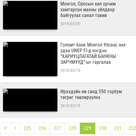
Монгол, Оросын хил орчим
хамтарсан махны үйлдвэр
байгуулах санал тавив
2019/03/20
Голомт банк Монгол Улсаас анх
удаа UNEP FI-д нэгдэн
“ХАРИУЦЛАГАТАЙ БАНКНЫ
ЗАРЧМУУД”-ыг гаргалаа
2019/03/19
Ирээдүйн өв санд 550 тэрбум
төгрөг төвлөрүүлнэ
2019/03/19
225
226
227
228
229
230
231
232