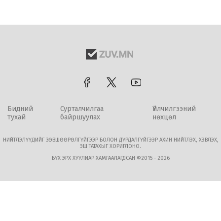
Бидний
Сурталчилгаа
Үйлчилгээний
тухай
байршуулах
нөхцөл
НИЙТЛЭЛҮҮДИЙГ ЗӨВШӨӨРӨЛГҮЙГЭЭР БОЛОН ДУРДАЛГҮЙГЭЭР АХИН НИЙТЛЭХ, ХЭВЛЭХ,
ЭШ ТАТАХЫГ ХОРИГЛОНО.
БҮХ ЭРХ ХУУЛИАР ХАМГААЛАГДСАН ©2015 - 2026