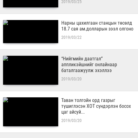
2019/03/25
Нарны цахилгаан станцын төсөлд
18.7 сая ам.долларын зээл олгоно
2019/03/22
“Нийгмийн даатгал”
аппликэйшнийг онлайнаар
баталгаажуулж эхэллээ
2019/03/20
Таван толгойн орд газрыг
түшиглэсэн ХОТ сүндэрлэн босох
цаг айсуй...
2019/03/20