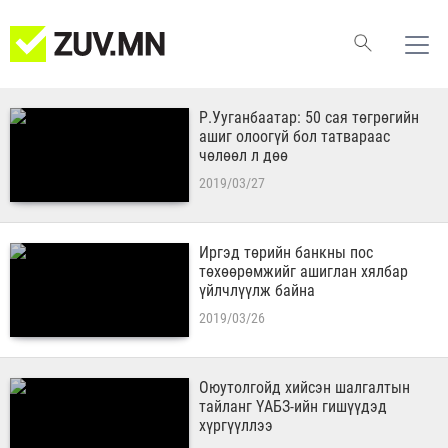
Р.Ууганбаатар: 50 сая төгрөгийн
ашиг олоогүй бол татвараас
чөлөөл л дөө
2019/03/27
Иргэд төрийн банкны пос
төхөөрөмжийг ашиглан хялбар
үйлчлүүлж байна
2019/03/26
Оюутолгойд хийсэн шалгалтын
тайланг ҮАБЗ-ийн гишүүдэд
хүргүүллээ