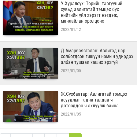
У.Хүрэлсүх: Төрийн тэргүүний
хувьд авлигатай тэмцэх бүх
нийтийн үйл хэрэгт нэгдэж,
манлайлан оролцоно
2022/01/12
Д.Амарбаясгалан: Авлигад нэр
холбогдсон гишүүн намын удирдах
албан тушаал хаших эрхгүй
2022/01/05
Ж.Сүхбаатар: Авлигатай тэмцэх
асуудлыг гадна талдаа ч
дотооддоо ч эхлүүлж байна
2022/01/05