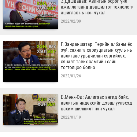
З.Дашдаваа: Авлигын эсрэг үйл
ажиллагаанд дэвшилтэт технологи
ашиглах нь нэн чухал
2022/02/09
Г.Занданшатар: Төрийн албаны ёс
зүй, сахилга хариуцлагын хууль нь
авлигаас урьдчилан сэргийлэх,
хяналт тавих хамгийн сайн
тогтолцоо болно
2022/01/26
​Б.Мөнх-Од: Авлигаас ангид байх,
авлигын индексийг дээшлүүлэхэд
цахим шилжилт нэн чухал
2022/01/19