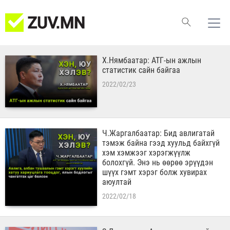
Х.Нямбаатар: АТГ-ын ажлын
статистик сайн байгаа
2022/02/23
Ч.Жаргалбаатар: Бид авлигатай
тэмэж байна гээд хуульд байхгүй
хэм хэмжээг хэрэгжүүлж
болохгүй. Энэ нь өөрөө эрүүдэн
шүүх гэмт хэрэг болж хувирах
аюултай
2022/02/18