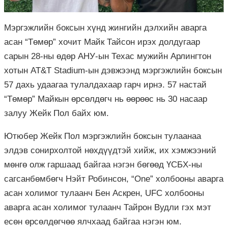
Мэргэжлийн боксын хүнд жингийн дэлхийн аварга
асан “Төмөр” хочит Майк
Тайсон
ирэх
долдугаар
сарын 28-
ны
өдөр АНУ-ын
Техас
мужийн
Арлингтон
хотын AT&T Stadium-
ын
дэвжээнд мэргэжлийн боксын
57 дахь удаагаа тулалдахаар гарч ирнэ. 57 настай
“Төмөр”
Майкын
өрсөлдөгч нь өөрөөс нь 30 насаар
залуу
Жейк
Пол
байх юм.
Ютюбер
Жейк
Пол
мэргэжлийн боксын тулаанаа
элдэв сонирхолтой
нөхдүүдтэй
хийж, их хэмжээний
мөнгө олж гаршаад байгаа нэгэн бөгөөд ҮСБХ-ны
сагсанбөмбөгч
Нэйт
Робинсон
, “One” холбооны аварга
асан холимог
тулаанч
Бен
Аскрен
, UFC холбооны
аварга асан холимог
тулаанч
Тайрон
Вудли
гэх мэт
есөн өрсөлдөгчөө
ялчхаад
байгаа нэгэн юм.