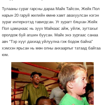
Тулааны сураг гарсны дараа Майк
Тайсон
,
Жейк
Пол
нарын 20 гаруй жилийн өмнө хамт
авахуулсан
нэгэн
зураг интернэтэд тавигдсан. Уг зурагт бяцхан
Жейк
Пол
цамцнаас нь зуух
Майкаас
айж,
уйлж
, зугтахыг
оролдож буй агшин буусан. Майк энэ зургаас санаа
авч “Тэр хүүг дахиад уйлуулна гэж бодож байна”
хэмээн ярьсан нь мөн олны анхаарлыг татаад байгаа
юм.