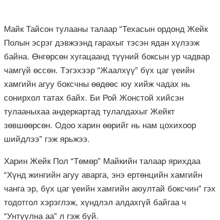
Майк
Тайсон
тулааны талаар “
Техасын
ордонд
Жейк
Полын
эсрэг дэвжээнд гарахыг тэсэн ядан хүлээж
байна. Өнгөрсөн хугацаанд түүний боксын ур чадвар
чамгүй өссөн. Тэгэхээр “Жаалхүү” бүх цаг үеийн
хамгийн агуу боксчны өөдөөс юу хийж чадах нь
сонирхол татах байх. Би
Рой
Жонстой
хийсэн
тулааныхаа
андеркартад
тулалдахыг
Жейкт
зөвшөөрсөн. Одоо харин өөрийг нь нам цохихоор
шийдлээ” гэж ярьжээ.
Харин
Жейк
Пол
“Төмөр”
Майкийн
талаар ярихдаа
“Хүнд жингийн агуу аварга, энэ ертөнцийн хамгийн
чанга эр, бүх цаг үеийн хамгийн аюултай боксчин” гэх
тодотгол хэрэглэж, хүндлэл алдахгүй байгаа ч
“Унтуулна аа” л гэж буй.