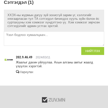
Сэтгэгдэл (1)
ХХЗХ-ны журмын дагуу зүй зохисгүй зарим үг, хэллэгийг
хязгаарласан тул ТА сэтгэгдэл бичихдээ хууль зүйн болон ёс
суртахууны хэм хэмжээг хүндэтгэнэ үү. Хэм хэмжээг зөрчсөн
сэтгэгдэлийг админ устгах эрхтэй.
НИЙТЛЭХ
202.9.46.49
2024/03/11
Жаалыг дахин уйлуулаа. Ахын алганы амтыг жаалд
үзүүлэх хэрэгтэй.
Хариулах