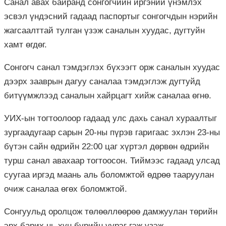
Санал авах байранд сонгогчийн иргэний үнэмлэх
эсвэл үндэсний гадаад паспортыг сонгогчдын нэрийн
жагсаалттай тулган үзэж саналын хуудас, дугтуйн
хамт өгдөг.
Сонгогч санал тэмдэглэх бүхээгт орж саналын хуудас
дээрх зааврын дагуу саналаа тэмдэглэж дугтуйд
битүүмжлээд саналын хайрцагт хийж саналаа өгнө.
УИХ-ын тогтоолоор гадаад улс дахь санал хураалтыг
зургаадугаар сарын 20-ны пүрэв гаригаас эхлэн 23-ны
бүтэн сайн өдрийн 22:00 цаг хүртэл дөрвөн өдрийн
турш санал авахаар тогтоосон. Тиймээс гадаад улсад
суугаа иргэд маань аль боломжтой өдрөө тааруулан
очиж саналаа өгөх боломжтой.
Сонгуульд оролцож төлөөллөөрөө дамжуулан төрийн
эрх барих нь хүн бүрийн үүрэг гэж үзэж