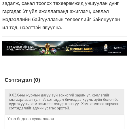
задалж, санал тоолох төхөөрөмжид уншуулан дүнг
гаргадаг. Уг үйл ажиллагаанд ажиглагч, хэвлэл
мэдээллийн байгууллагын төлөөллийг байлцуулан
ил тод, нээлттэй явуулна.
Сэтгэгдэл (0)
ХХЗХ-ны журмын дагуу зүй зохисгүй зарим үг, хэллэгийг
хязгаарласан тул ТА сэтгэгдэл бичихдээ хууль зүйн болон ёс
суртахууны хэм хэмжээг хүндэтгэнэ үү. Хэм хэмжээг зөрчсөн
сэтгэгдэлийг админ устгах эрхтэй.