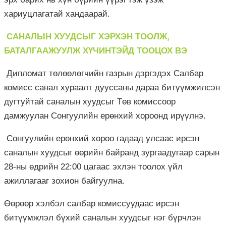
хариуцлагатай хандаарай.
САНАЛЫН ХУУДСЫГ ХЭРХЭН ТООЛЖ,
БАТАЛГААЖУУЛЖ ХҮЧИНТЭЙД ТООЦОХ ВЭ
Дипломат төлөөлөгчийн газрын дэргэдэх Салбар
комисс санал хураалт дууссаны дараа битүүмжилсэн
дугтуйтай саналын хуудсыг Төв комиссоор
дамжуулан Сонгуулийн ерөнхий хороонд ирүүлнэ.
Сонгуулийн ерөнхий хороо гадаад улсаас ирсэн
саналын хуудсыг өөрийн байранд зургаадугаар сарын
28-ны өдрийн 22:00 цагаас эхлэн тоолох үйл
ажиллагааг зохион байгуулна.
Өөрөөр хэлбэл салбар комиссуудаас ирсэн
битүүмжлэл бүхий саналын хуудсыг нэг бүрчлэн