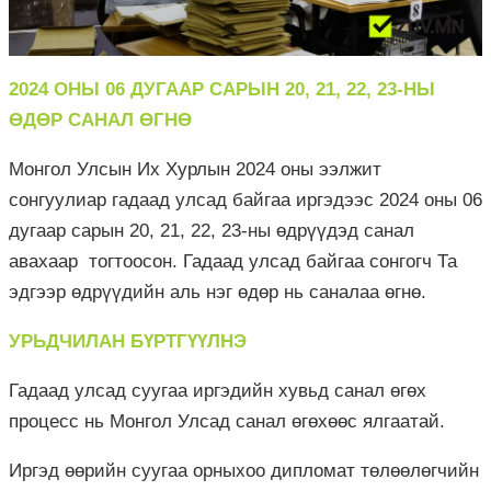
2024 ОНЫ 06 ДУГААР САРЫН 20, 21, 22, 23-НЫ
ӨДӨР САНАЛ ӨГНӨ
Монгол Улсын Их Хурлын 2024 оны ээлжит
сонгуулиар гадаад улсад байгаа иргэдээс 2024 оны 06
дугаар сарын 20, 21, 22, 23-ны өдрүүдэд санал
авахаар тогтоосон. Гадаад улсад байгаа сонгогч Та
эдгээр өдрүүдийн аль нэг өдөр нь саналаа өгнө.
УРЬДЧИЛАН БҮРТГҮҮЛНЭ
Гадаад улсад суугаа иргэдийн хувьд санал өгөх
процесс нь Монгол Улсад санал өгөхөөс ялгаатай.
Иргэд өөрийн суугаа орныхоо дипломат төлөөлөгчийн