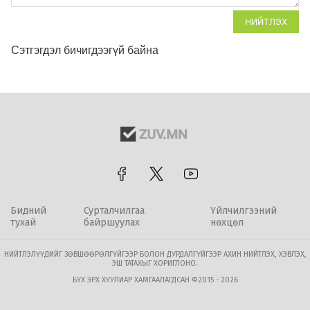
НИЙТЛЭХ
Сэтгэгдэл бичигдээгүй байна
Бидний
Сурталчилгаа
Үйлчилгээний
тухай
байршуулах
нөхцөл
НИЙТЛЭЛҮҮДИЙГ ЗӨВШӨӨРӨЛГҮЙГЭЭР БОЛОН ДУРДАЛГҮЙГЭЭР АХИН НИЙТЛЭХ, ХЭВЛЭХ,
ЭШ ТАТАХЫГ ХОРИГЛОНО.
БҮХ ЭРХ ХУУЛИАР ХАМГААЛАГДСАН ©2015 - 2026