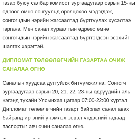
газар буюу салбар комисст зургаадугаар сарын 15-ны
өдрөөс өмнө сонгуульд оролцохоо мэдэгдэж,
сонгогчдын нэрийн жагсаалтад бүртгүүлэх хүсэлтээ
гаргана. Мөн санал хураалтын өдрөөс өмнө
сонгогчдын нэрийн жагсаалтад бүртгэгдсэн эсэхийг
шалгах хэрэгтэй.
ДИПЛОМАТ ТӨЛӨӨЛӨГЧИЙН ГАЗАРТАА ОЧИЖ
САНАЛАА ӨГНӨ
Саналын хуудсаа дугтуйлж битүүмжилнэ. Сонгогч
зургаадугаар сарын 20, 21, 22, 23-ны өдрүүдийн аль
нэгэнд тухайн Улсынхаа цагаар 07:00-22:00 хүртэл
Дипломат төлөөлөгчийн газарт байрлах санал авах
байранд иргэний үнэмлэх эсвэл үндэсний гадаад
паспортыг авч очин саналаа өгнө.