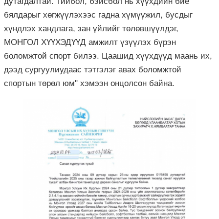
дутагдалтай. Тийбол, бэйсбол нь хүүхдийн бие
бялдарыг хөгжүүлэхээс гадна хүмүүжил, бусдыг
хүндлэх хандлага, зан үйлийг төлөвшүүлдэг,
МОНГОЛ ХҮҮХЭДҮҮД амжилт үзүүлэх бүрэн
боломжтой спорт билээ. Цаашид хүүхдүүд маань их,
дээд сургуулиудаас тэтгэлэг авах боломжтой
спортын төрөл юм" хэмээн онцолсон байна.