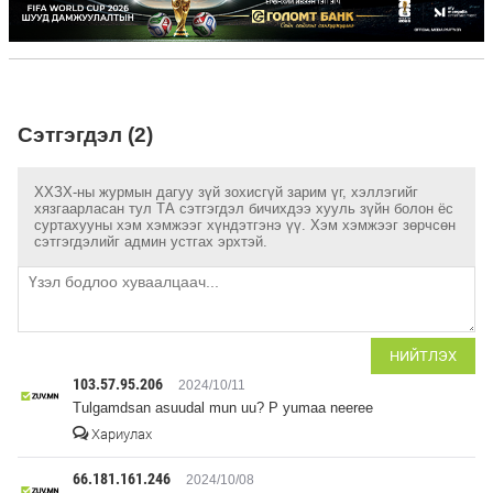
Сэтгэгдэл (2)
ХХЗХ-ны журмын дагуу зүй зохисгүй зарим үг, хэллэгийг
хязгаарласан тул ТА сэтгэгдэл бичихдээ хууль зүйн болон ёс
суртахууны хэм хэмжээг хүндэтгэнэ үү. Хэм хэмжээг зөрчсөн
сэтгэгдэлийг админ устгах эрхтэй.
НИЙТЛЭХ
103.57.95.206
2024/10/11
Tulgamdsan asuudal mun uu? P yumaa neeree
Хариулах
66.181.161.246
2024/10/08