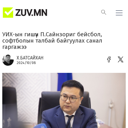
УИХ-ын гишүүн П.Сайнзориг бейсбол,
софтболын талбай байгуулах санал
гаргажээ
Х.БАТСАЙХАН
2024/10/08