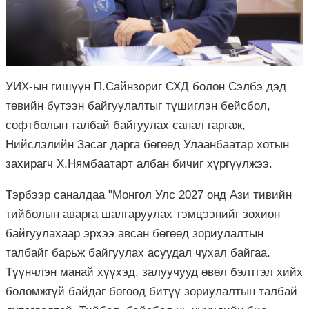
УИХ-ын гишүүн П.Сайнзориг СХД болон Сэлбэ дэд
төвийн бүтээн байгуулалтыг түшиглэн бейсбол,
софтболын талбай байгуулах санал гаргаж,
Нийслэлийн Засаг дарга бөгөөд Улаанбаатар хотын
захирагч Х.Нямбаатарт албан бичиг хүргүүлжээ.
Тэрбээр саналдаа "Монгол Улс 2027 онд Ази тивийн
тийболын аварга шалгаруулах тэмцээнийг зохион
байгуулахаар эрхээ авсан бөгөөд зориулалтын
талбайг барьж байгуулах асуудал чухал байгаа.
Түүнчлэн манай хүүхэд, залуучууд өвөл бэлтгэл хийх
боломжгүй байдаг бөгөөд битүү зориулалтын талбай