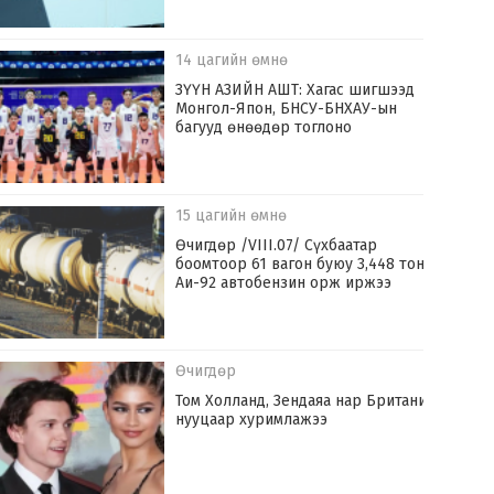
14 цагийн өмнө
ЗҮҮН АЗИЙН АШТ: Хагас шигшээд
Монгол-Япон, БНСУ-БНХАУ-ын
багууд өнөөдөр тоглоно
15 цагийн өмнө
Өчигдөр /VIII.07/ Сүхбаатар
боомтоор 61 вагон буюу 3,448 тонн
Аи-92 автобензин орж иржээ
Өчигдөр
Том Холланд, Зендаяа нар Британид
нууцаар хуримлажээ