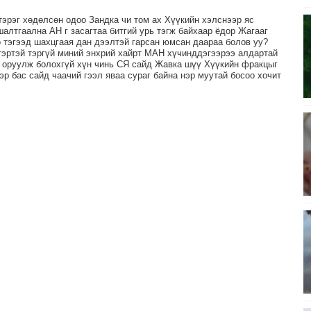
тэрэг хөдөлсөн одоо Зандка чи том ах Хүүкийн хэлснээр яс
алтгаална АН г засагтаа битгий урь тэгж байхаар ёдор Жагааг
ө тэгээд шахцгаая дан дээлтэй гарсан юмсан даараа болов уу?
 тэртэй тэргүй миний энхрий хайрт МАН хүчинддэгээрээ алдартай
 оруулж болохгүй хүн чинь СЯ сайд Жавка шүү Хүүкийн фракцыг
эр бас сайд чаачий гээл яваа сураг байна нэр муутай босоо хочит