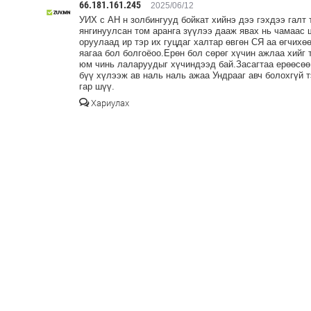
66.181.161.245
2025/06/12
УИХ с АН н золбингууд бойкат хийнэ дээ гэхдээ галт 
янгинуулсан том аранга зүүлээ дааж явах нь чамаас ш
оруулаад ир тэр их гуцдаг халтар өвгөн СЯ аа өгчихө
яагаа бол болгоёоо.Ерөн бол сөрөг хүчин ажлаа хийг
юм чинь лаларуудыг хүчиндээд бай.Засагтаа ерөөсөө
бүү хүлээж ав наль наль ажаа Ундрааг авч болохгүй т
гар шүү.
Хариулах