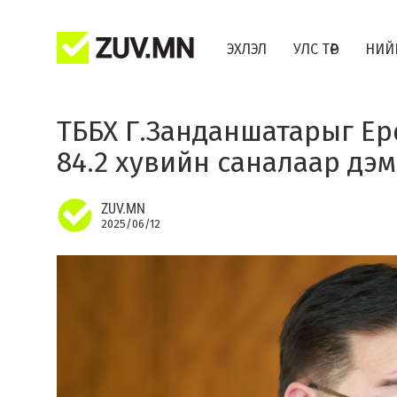
ЭХЛЭЛ
УЛС ТӨР
НИЙ
ТББХ Г.Занданшатарыг Е
84.2 хувийн саналаар дэ
ZUV.MN
2025/06/12