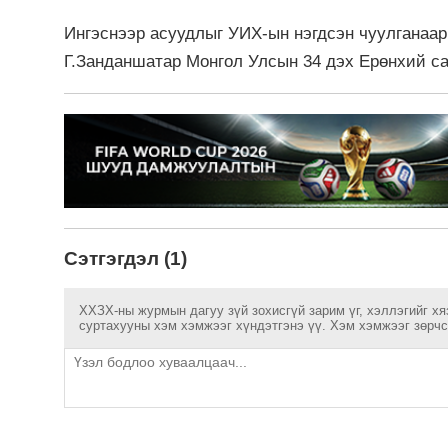
Ингэснээр асуудлыг УИХ-ын нэгдсэн чуулганаа
Г.Занданшатар Монгол Улсын 34 дэх Ерөнхий с
Сэтгэгдэл (1)
ХХЗХ-ны журмын дагуу зүй зохисгүй зарим үг, хэллэгийг хя
суртахууны хэм хэмжээг хүндэтгэнэ үү. Хэм хэмжээг зөрчсө