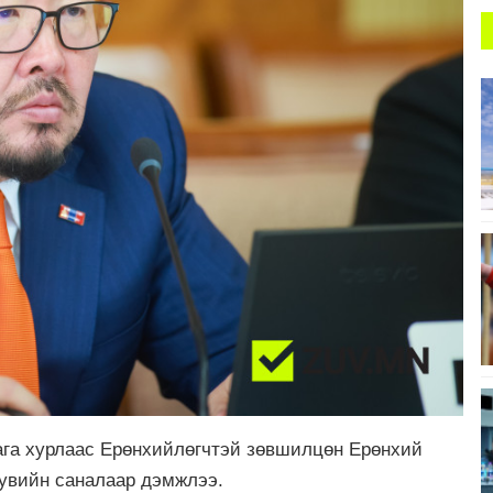
га хурлаас Ерөнхийлөгчтэй зөвшилцөн Ерөнхий
хувийн саналаар дэмжлээ.