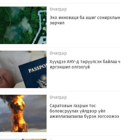
Өчигдөр
Эко инноваци ба ашиг сонирхлын
зөрчил
Өчигдөр
Хүүхдээ АНУ-д төрүүлсэн байлаа ч
иргэншил олгохгүй
Өчигдөр
Саратовын газрын тос
боловсруулах үйлдвэр үйл
ажиллагаагаагаа бүрэн зогсоожээ