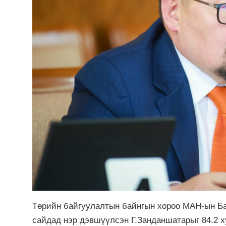
Төрийн байгуулалтын байнгын хороо МАН-ын Ба
сайдад нэр дэвшүүлсэн Г.Занданшатарыг 84.2 