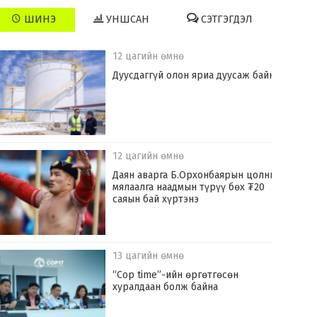
ШИНЭ
УНШСАН
СЭТГЭГДЭЛ
12 цагийн өмнө
Дуусдаггүй олон яриа дуусаж байна
12 цагийн өмнө
Даян аварга Б.Орхонбаярын цолны
мялаалга наадмын түрүү бөх ₮20
саяын бай хүртэнэ
13 цагийн өмнө
“Cop time”-ийн өргөтгөсөн
хуралдаан болж байна