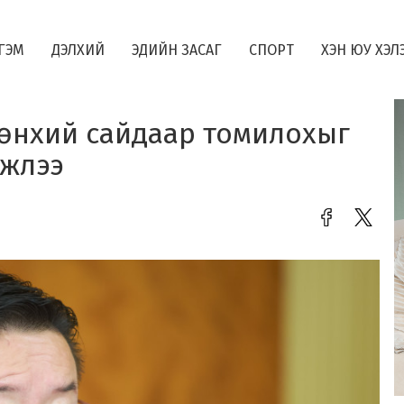
ГЭМ
ДЭЛХИЙ
ЭДИЙН ЗАСАГ
СПОРТ
ХЭН ЮУ ХЭЛ
рөнхий сайдаар томилохыг
мжлээ