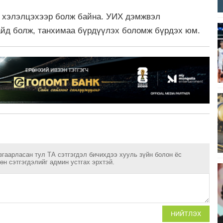
р хэлэлцэхээр болж байна. УИХ дэмжвэл
айд болж, танхимаа бүрдүүлэх боломж бүрдэх юм.
згаарласан тул ТА сэтгэгдэл бичихдээ хууль зүйн болон ёс
н сэтгэгдэлийг админ устгах эрхтэй.
НИЙТЛЭХ