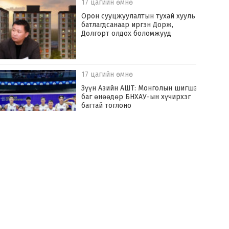
17 цагийн өмнө
Орон сууцжуулалтын тухай хууль
батлагдсанаар иргэн Дорж,
Долгорт олдох боломжууд
17 цагийн өмнө
Зүүн Азийн АШТ: Монголын шигшээ
баг өнөөдөр БНХАУ-ын хүчирхэг
багтай тоглоно
19 цагийн өмнө
Хилчин байлдагч галын аюулаас нэг
өрх айлыг урьдчилан сэргийлж,
аварчээ
19 цагийн өмнө