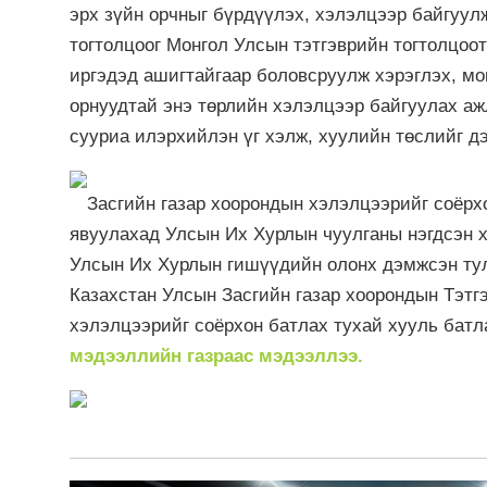
эрх зүйн орчныг бүрдүүлэх, хэлэлцээр байгуул
тогтолцоог Монгол Улсын тэтгэврийн тогтолцоо
иргэдэд ашигтайгаар боловсруулж хэрэглэх, мо
орнуудтай энэ төрлийн хэлэлцээр байгуулах аж
сууриа илэрхийлэн үг хэлж, хуулийн төслийг д
Засгийн газар хоорондын хэлэлцээрийг соёрх
явуулахад Улсын Их Хурлын чуулганы нэгдсэн 
Улсын Их Хурлын гишүүдийн олонх дэмжсэн тул
Казахстан Улсын Засгийн газар хоорондын Тэтг
хэлэлцээрийг соёрхон батлах тухай хууль батл
мэдээллийн газраас мэдээллээ.