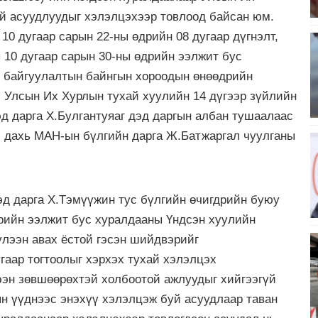
ай асуудлуудыг хэлэлцэхээр товлоод байсан юм.
0 дугаар сарын 22-ны өдрийн 08 дугаар дүгнэлт,
 10 дугаар сарын 30-ны өдрийн ээлжит бус
 байгуулалтын байнгын хороодын өнөөдрийн
 Улсын Их Хурлын тухай хуулийн 14 дүгээр зүйлийн
эд дарга Х.Булгантуяаг дэд даргын албан тушаалаас
л дахь МАН-ын бүлгийн дарга Ж.Батжаргал чуулганы
д дарга Х.Тэмүүжин тус бүлгийн өчигдрийн буюу
дрийн ээлжит бус хуралдааны Үндсэн хуулийн
үлээн авах ёстой гэсэн шийдвэрийг
гаар тогтоолыг хэрхэх тухай хэлэлцэх
ээн зөвшөөрөхтэй холбоотой ажлуудыг хийгээгүй
н үүднээс энэхүү хэлэлцэж буй асуудлаар таван