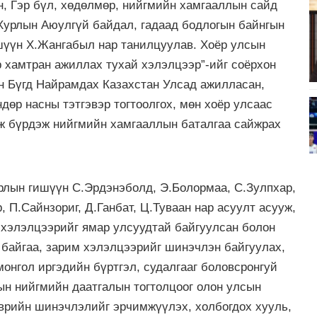
н, Гэр бүл, хөдөлмөр, нийгмийн хамгааллын сайд
 Хурлын Аюулгүй байдал, гадаад бодлогын байнгын
шүүн Х.Жангабыл нар танилцуулав. Хоёр улсын
р хамтран ажиллах тухай хэлэлцээр”-ийг соёрхон
н Бүгд Найрамдах Казахстан Улсад ажилласан,
ндөр насны тэтгэвэр тогтоолгох, мөн хоёр улсаас
мж бүрдэж нийгмийн хамгааллын баталгаа сайжрах
рлын гишүүн С.Эрдэнэболд, Э.Болормаа, С.Зулпхар,
 П.Сайнзориг, Д.Ганбат, Ц.Туваан нар асуулт асууж,
 хэлэлцээрийг ямар улсуудтай байгуулсан болон
байгаа, зарим хэлэлцээрийг шинэчлэн байгуулах,
онгол иргэдийн бүртгэл, судалгааг боловсронгуй
сын нийгмийн даатгалын тогтолцоог олон улсын
эврийн шинэчлэлийг эрчимжүүлэх, холбогдох хууль,