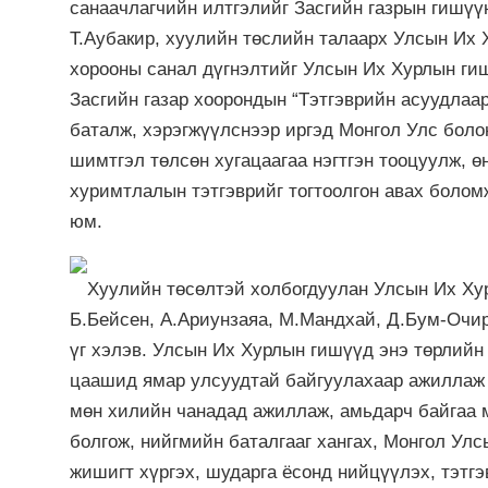
санаачлагчийн илтгэлийг Засгийн газрын гишүү
Т.Аубакир, хуулийн төслийн талаарх Улсын Их
хорооны санал дүгнэлтийг Улсын Их Хурлын ги
Засгийн газар хоорондын “Тэтгэврийн асуудлаа
баталж, хэрэгжүүлснээр иргэд Монгол Улс боло
шимтгэл төлсөн хугацаагаа нэгтгэн тооцуулж, ө
хуримтлалын тэтгэврийг тогтоолгон авах боло
юм.
Хуулийн төсөлтэй холбогдуулан Улсын Их Ху
Б.Бейсен, А.Ариунзаяа, М.Мандхай, Д.Бум-Очир,
үг хэлэв. Улсын Их Хурлын гишүүд энэ төрлийн
цаашид ямар улсуудтай байгуулахаар ажиллаж 
мөн хилийн чанадад ажиллаж, амьдарч байгаа м
болгож, нийгмийн баталгааг хангах, Монгол Ул
жишигт хүргэх, шударга ёсонд нийцүүлэх, тэтг