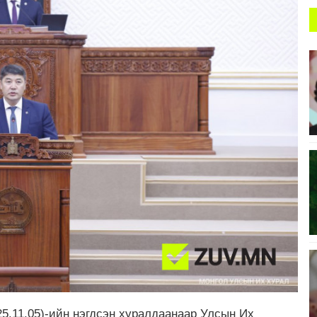
5.11.05)-ийн нэгдсэн хуралдаанаар Улсын Их