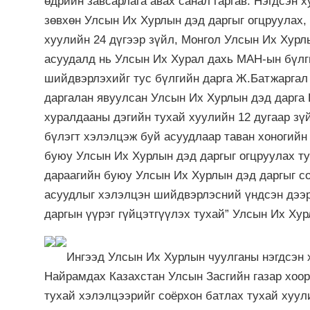
өдрийн завсарлага авах санал гаргав. Нэгдсэн 
зөвхөн Улсын Их Хурлын дэд даргыг огцруулах,
хуулийн 24 дүгээр зүйл, Монгол Улсын Их Хурл
асуудалд нь Улсын Их Хурал дахь МАН-ын бүлг
шийдвэрлэхийг тус бүлгийн дарга Ж.Батжаргал 
даргалан явуулсан Улсын Их Хурлын дэд дарга
хуралдааны дэгийн тухай хуулийн 12 дугаар зү
бүлэгт хэлэлцэж буй асуудлаар таван хоногийн 
буюу Улсын Их Хурлын дэд даргыг огцруулах ту
дараагийн буюу Улсын Их Хурлын дэд даргыг со
асуудлыг хэлэлцэн шийдвэрлэсний үндсэн дээр
даргын үүрэг гүйцэтгүүлэх тухай” Улсын Их Ху
Ингээд Улсын Их Хурлын чуулганы нэгдсэн 
Найрамдах Казахстан Улсын Засгийн газар хоо
тухай хэлэлцээрийг соёрхон батлах тухай хуул