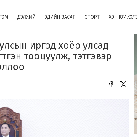
ГЭМ
ДЭЛХИЙ
ЭДИЙН ЗАСАГ
СПОРТ
ХЭН ЮУ ХЭЛ
улсын иргэд хоёр улсад
тгэн тооцуулж, тэтгэвэр
оллоо