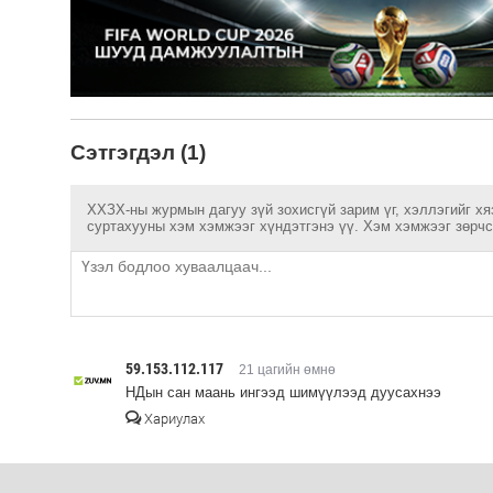
Сэтгэгдэл (1)
ХХЗХ-ны журмын дагуу зүй зохисгүй зарим үг, хэллэгийг хя
суртахууны хэм хэмжээг хүндэтгэнэ үү. Хэм хэмжээг зөрчсө
59.153.112.117
21 цагийн өмнө
НДын сан маань ингээд шимүүлээд дуусахнээ
Хариулах