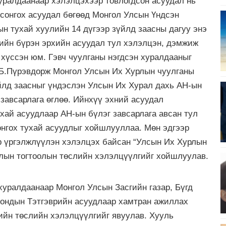
хуралдаанаар хэлэлцэхээр товлогдсон асуудал нь
 сонгох асуудал бөгөөд Монгол Улсын Үндсэн
ын тухай хуулийн 14 дүгээр зүйлд заасны дагуу энэ
ийн бүрэн эрхийн асуудал тул хэлэлцэн, дэмжиж
хүссэн юм. Гэвч чуулганы нэгдсэн хуралдааныг
 Б.Пүрэвдорж Монгол Улсын Их Хурлын чуулганы
йлд заасныг үндэслэн Улсын Их Хурал дахь АН-ын
завсарлага өглөө. Ийнхүү эхний асуудал
хай асуудлаар АН-ын бүлэг завсарлага авсан тул
нгох тухай асуудлыг хойшлууллаа. Мөн эдгээр
 үргэлжлүүлэн хэлэлцэх байсан “Улсын Их Хурлын
рлын тогтоолын төслийн хэлэлцүүлгийг хойшлуулав.
хуралдаанаар Монгол Улсын Засгийн газар, Бүгд
рондын Тэтгэврийн асуудлаар хамтран ажиллах
ийн төслийн хэлэлцүүлгийг явуулав. Хууль