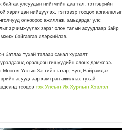
ж байгаа улсуудын нийгмийн даатгал, тэтгэврийн
той харилцан нийцүүлэх, тэтгэвэр тооцох аргачлалыг
нголчууд олноороо ажиллаж, амьдардаг улс
лыг эрчимжүүлэх зэрэг олон талын асуудлаар байр
эмжиж байгаагаа илэрхийлэв.
он батлах тухай талаар санал хураалт
хуралдаанд оролцсон гишүүдийн олонх дэмжлээ.
 Монгол Улсын Засгийн газар, Бүгд Найрамдах
эврийн асуудлаар хамтран ажиллах тухай
агдсанд тооцов
гэж Улсын Их Хурлын Хэвлэл