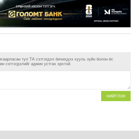
згаарласан тул ТА сэтгэгдэл бичихдээ хууль зүйн болон ёс
н сэтгэгдэлийг админ устгах эрхтэй.
НИЙТЛЭХ