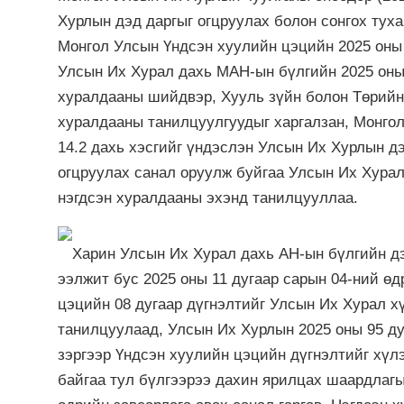
Хурлын дэд даргыг огцруулах болон сонгох тух
Монгол Улсын Үндсэн хуулийн цэцийн 2025 оны 1
Улсын Их Хурал дахь МАН-ын бүлгийн 2025 оны
хуралдааны шийдвэр, Хууль зүйн болон Төрийн
хуралдааны танилцуулгуудыг харгалзан, Монгол
14.2 дахь хэсгийг үндэслэн Улсын Их Хурлын д
огцруулах санал оруулж буйгаа Улсын Их Хура
нэгдсэн хуралдааны эхэнд танилцууллаа.
Харин Улсын Их Хурал дахь АН-ын бүлгийн дэ
ээлжит бус 2025 оны 11 дугаар сарын 04-ний ө
цэцийн 08 дугаар дүгнэлтийг Улсын Их Хурал х
танилцуулаад, Улсын Их Хурлын 2025 оны 95 ду
зэргээр Үндсэн хуулийн цэцийн дүгнэлтийг хүл
байгаа тул бүлгээрээ дахин ярилцах шаардлагы