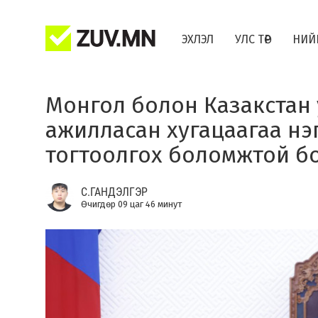
ЭХЛЭЛ
УЛС ТӨР
НИЙ
Монгол болон Казакстан 
ажилласан хугацаагаа нэг
тогтоолгох боломжтой б
С.ГАНДЭЛГЭР
Өчигдөр 09 цаг 46 минут