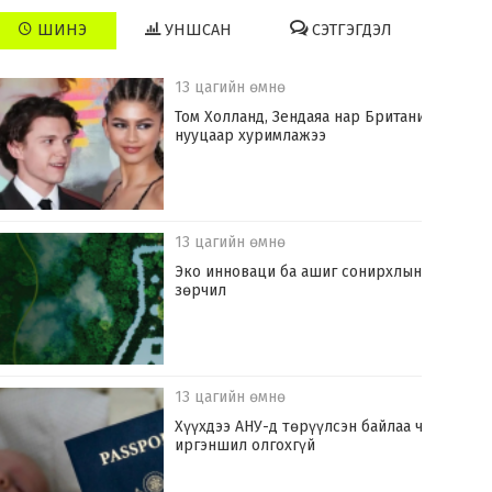
ШИНЭ
УНШСАН
СЭТГЭГДЭЛ
13 цагийн өмнө
Том Холланд, Зендаяа нар Британид
нууцаар хуримлажээ
13 цагийн өмнө
Эко инноваци ба ашиг сонирхлын
зөрчил
13 цагийн өмнө
Хүүхдээ АНУ-д төрүүлсэн байлаа ч
иргэншил олгохгүй