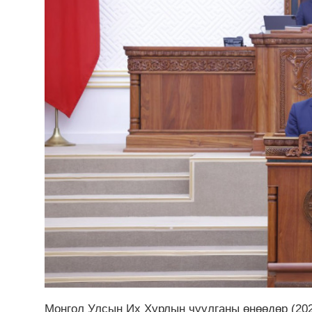
Монгол Улсын Их Хурлын чуулганы өнөөдөр (202