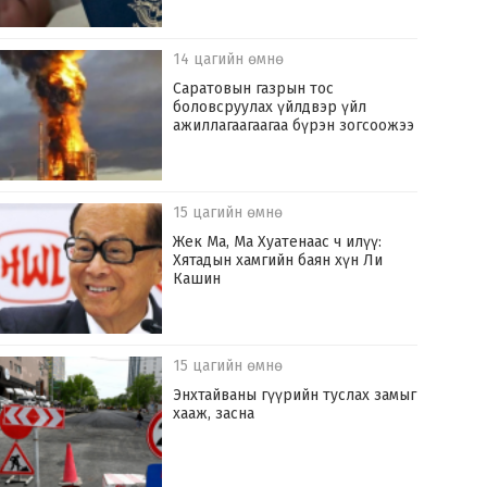
14 цагийн өмнө
Саратовын газрын тос
боловсруулах үйлдвэр үйл
ажиллагаагаагаа бүрэн зогсоожээ
15 цагийн өмнө
Жек Ма, Ма Хуатенаас ч илүү:
Хятадын хамгийн баян хүн Ли
Кашин
15 цагийн өмнө
Энхтайваны гүүрийн туслах замыг
хааж, засна