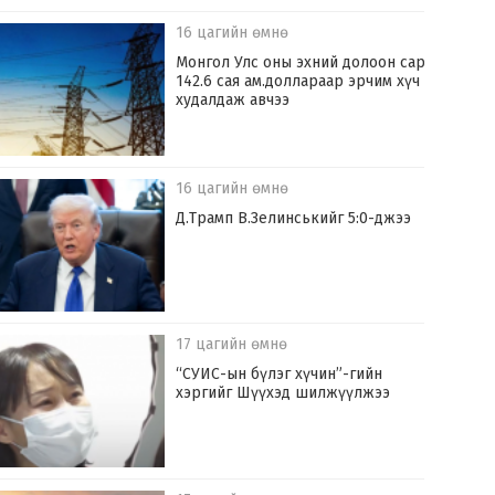
16 цагийн өмнө
Монгол Улс оны эхний долоон сард
142.6 сая ам.доллараар эрчим хүч
худалдаж авчээ
16 цагийн өмнө
Д.Трамп В.Зелинськийг 5:0-джээ
17 цагийн өмнө
“СУИС-ын бүлэг хүчин”-гийн
хэргийг Шүүхэд шилжүүлжээ