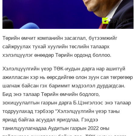
Төрийн өмчит компанийн засаглал, бүтээмжийг
сайжруулах тухай хуулийн төслийн талаарх
хэлэлцүүлэг өнөөдөр Төрийн ордонд боллоо.
Хэлэлцүүлгийн үеэр ТӨК-иудын дарга нар ашиггүй
ажилласан хэр нь өөрсдийгөө олон зуун сая төгрөгөөр
шагнаж байсан гэх бариммт мэдээлэл дурдагдсан.
Бид энэ талаар Төрийн өмчийн бодлого,
зохицуулалтын газрын дарга Б.Цэнгэлээс энэ талаар
тодруулахад тэрбээр “Хэлэлцүүлгийн үеэр таны
яриад байгаа асуудал яригдлаа. Гэхдээ
танилцуулагнадаа Аудитын газрын 2022 оны