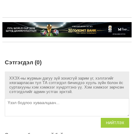
Сэтгэгдэл (0)
ХХЗХ-ны журмын дагуу зүй зохисгүй зарим үг, хэллэгийг
хязгаарласан тул ТА сэтгэгдэл бичихдээ хууль зүйн болон ёс
суртахууны хэм хэмжээг хүндэтгэнэ үү. Хэм хэмжээг зөрчсөн
сэтгэгдэлийг админ устгах эрхтэй.
НИЙТЛЭХ