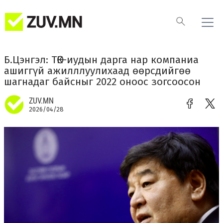
​Б.Цэнгэл: ТӨК-иудын дарга нар компаниа
ашиггүй ажилллуулихаад өөрсдийгөө
шагнадаг байсныг 2022 оноос зогсоосон
ZUV.MN
2026/04/28