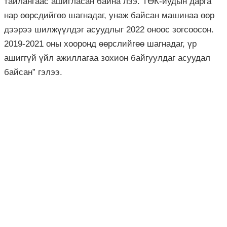
тайлангаас ашигласан байна лээ. ТӨК-иудын дарга
нар өөрсдийгөө шагнадаг, унаж байсан машинаа өөр
дээрээ шилжүүлдэг асуудлыг 2022 оноос зогсоосон.
2019-2021 оны хооронд өөрслийгөө шагнадаг, үр
ашиггүй үйл ажиллагаа зохион байгуулдаг асуудал
байсан” гэлээ.