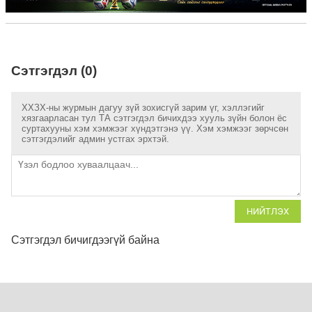
Сэтгэгдэл (0)
ХХЗХ-ны журмын дагуу зүй зохисгүй зарим үг, хэллэгийг
хязгаарласан тул ТА сэтгэгдэл бичихдээ хууль зүйн болон ёс
суртахууны хэм хэмжээг хүндэтгэнэ үү. Хэм хэмжээг зөрчсөн
сэтгэгдэлийг админ устгах эрхтэй.
НИЙТЛЭХ
Сэтгэгдэл бичигдээгүй байна