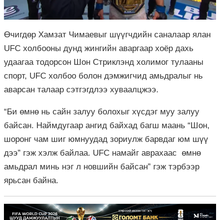
Өчигдөр Хамзат Чимаевыг шүүгчдийн саналаар ялан
UFC холбооны дунд жингийн аваргаар хоёр дахь
удаагаа тодорсон Шон Стриклэнд холимог тулааны
спорт, UFC холбоо болон дэмжигчид амьдралыг нь
аварсан талаар сэтгэгдлээ хуваалцжээ.
“Би өмнө нь сайн залуу болохыг хүсдэг муу залуу
байсан. Наймдугаар ангид байхад багш маань “Шон,
шоронг чам шиг юмнуудад зориулж барвдаг юм шүү
дээ” гэж хэлж байлаа. UFC намайг аврахаас өмнө
амьдрал минь нэг л новшийн байсан” гэж тэрбээр
ярьсан байна.