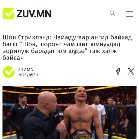
Шон Стриклэнд: Наймдугаар ангид байхад
багш “Шон, шоронг чам шиг юмнуудад
зорилуж барьдаг юм шүү дээ” гэж хэлж
байсан
ZUV.MN
2026/05/11