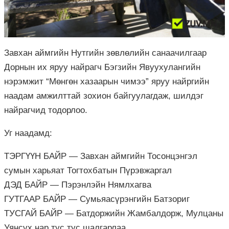
Завхан аймгийн Нутгийн зөвлөлийн санаачилгаар
Дорнын их яруу найрагч Бэгзийн Явуухулангийн
нэрэмжит “Мөнгөн хазаарын чимээ” яруу найргийн
наадам амжилттай зохион байгуулагдаж, шилдэг
найрагчид тодорлоо.
Уг наадамд:
ТЭРГҮҮН БАЙР — Завхан аймгийн Тосонцэнгэл
сумын харьяат Тогтохбатын Пүрэвжаргал
ДЭД БАЙР — Пэрэнлэйн Нямлхагва
ГУТГААР БАЙР — Сумьяасүрэнгийн Батзориг
ТУСГАЙ БАЙР — Батдоржийн Жамбалдорж, Мулцаны
Уянсүх нар тус тус шалгарлаа.