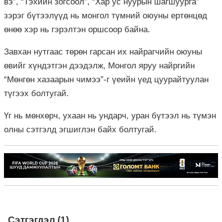
вэ”, “Тэхийн зогсоол”, “Хар ус нуурын шагшуурга”
зэрэг бүтээлүүд нь монгол түмний оюуны ертөнцөд
өнөө хэр нь гэрэлтэн оршсоор байна.
Завхан нутгаас төрөн гарсан их найрагчийн оюуны
өвийг хүндэтгэн дээдэлж, Монгол яруу найргийн
“Мөнгөн хазаарын чимээ”-г үеийн үед цуурайтуулан
түгээх болтугай.
Үг нь мөнхөрч, ухаан нь ундарч, уран бүтээл нь түмэн
олны сэтгэлд эгшиглэн байх болтугай.
Сэтгэгдэл (1)