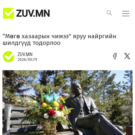
“Мөнгөн хазаарын чимээ" яруу найргийн
шилдгүүд тодорлоо
ZUV.MN
2026/05/11