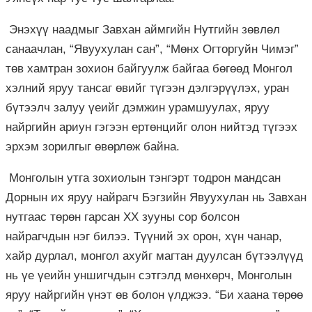
Энэхүү наадмыг Завхан аймгийн Нутгийн зөвлөл
санаачлан, “Явуухулан сан”, “Мөнх Огторгуйн Чимэг”
төв хамтран зохион байгуулж байгаа бөгөөд Монгол
хэлний яруу тансаг өвийг түгээн дэлгэрүүлэх, уран
бүтээлч залуу үеийг дэмжин урамшуулах, яруу
найргийн ариун гэгээн ертөнцийг олон нийтэд түгээх
эрхэм зорилгыг өвөрлөж байна.
Монголын утга зохиолын тэнгэрт тодрон мандсан
Дорнын их яруу найрагч Бэгзийн Явуухулан нь Завхан
нутгаас төрөн гарсан XX зууны сор болсон
найрагчдын нэг билээ. Түүний эх орон, хүн чанар,
хайр дурлал, монгол ахуйг магтан дуулсан бүтээлүүд
нь үе үеийн уншигчдын сэтгэлд мөнхөрч, Монголын
яруу найргийн үнэт өв болон үлджээ. “Би хаана төрөө