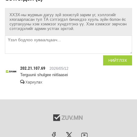
ХХЗХ-ны журмын дагуу зүй зохисгүй зарим үг, хэллэгийг
хязгаарласан тул ТА сэтгэгдэл бичихдээ хууль зүйн болон ёс
суртахууны хэм хэмжээг хүндэтгэнэ үү. Хэм хэмжээг зөрчсөн
сэтгэгдэлийг админ устгах эрхтэй.
НИЙТЛЭХ
202.21.107.69
2026/05/12
Terguunii shulgee niitlaasei
Хариулах