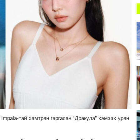
Impala-тай хамтран гаргасан “Дракула” хэмээх уран