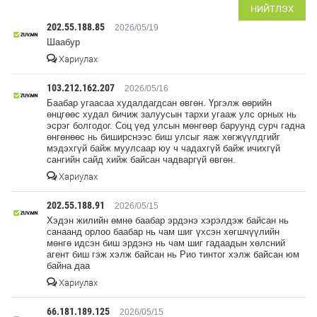
НИЙТЛЭХ
202.55.188.85
2026/05/19
Шаабур
Хариулах
103.212.162.207
2026/05/16
Баабар угаасаа худалдагдсан өвгөн. Үргэлж өөрийн
өнцгөөс худал бичиж залуусын тархи угааж улс орных нь
эсрэг болгодог. Соц үед улсын мөнгөөр баруунд сурч гадна
өнгөнөөс нь биширснээс биш улсыг яаж хөгжүүлдгийг
мэдэхгүй байж муулсаар юу ч чадахгүй байж ичихгүй
сангийн сайд хийж байсан чадваргүй өвгөн.
Хариулах
202.55.188.91
2026/05/15
Хэдэн жилийн өмнө баабар эрдэнэ хэрэлдэж байсан нь
санаанд орлоо баабар нь чам шиг үхсэн хөгшчүүлийн
мөнгө идсэн биш эрдэнэ нь чам шиг гадаадын хөлсний
агент биш гэж хэлж байсан нь Рио тинтог хэлж байсан юм
байна даа
Хариулах
66.181.189.125
2026/05/15