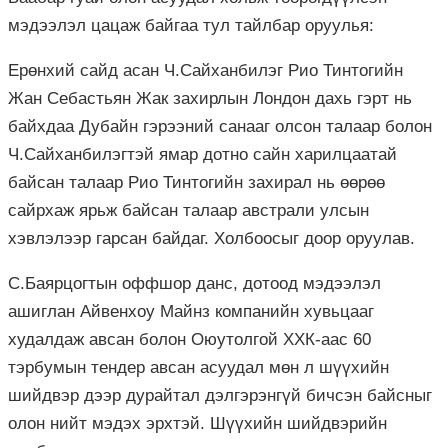
мэдээлэл цацаж байгаа тул тайлбар оруулья:
Ерөнхий сайд асан Ч.Сайханбилэг Рио Тинтогийн
Жан Себастьян Жак захирлын Лондон дахь гэрт нь
байхдаа Дубайн гэрээний санааг олсон талаар болон
Ч.Сайханбилэгтэй ямар дотно сайн харилцаатай
байсан талаар Рио Тинтогийн захирал нь өөрөө
сайрхаж ярьж байсан талаар австрали улсын
хэвлэлээр гарсан байдаг. Холбоосыг доор оруулав.
С.Баярцогтын оффшор данс, дотоод мэдээлэл
ашиглан Айвенхоу Майнз компанийн хувьцааг
худалдаж авсан болон Оюутолгой ХХК-аас 60
тэрбумын тендер авсан асуудал мөн л шүүхийн
шийдвэр дээр дурайтал дэлгэрэнгүй бичсэн байсныг
олон нийт мэдэх эрхтэй. Шүүхийн шийдвэрийн