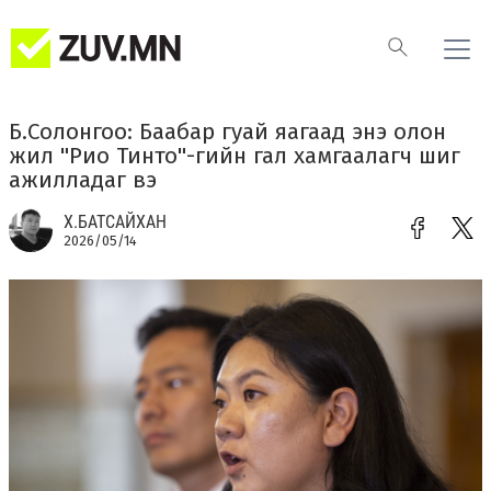
Б.Солонгоо: Баабар гуай яагаад энэ олон
жил "Рио Тинто"-гийн гал хамгаалагч шиг
ажилладаг вэ
Х.БАТСАЙХАН
2026/05/14