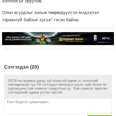
холбоосыг оруулав.
Олон асуудлыг хольж төөрөгдүүлсэн мэдээлэл
тараахгүй байхыг хүсье" гэсэн байна.
Сэтгэгдэл (20)
ХХЗХ-ны журмын дагуу зүй зохисгүй зарим үг, хэллэгийг
хязгаарласан тул ТА сэтгэгдэл бичихдээ хууль зүйн болон ёс
суртахууны хэм хэмжээг хүндэтгэнэ үү. Хэм хэмжээг зөрчсөн
сэтгэгдэлийг админ устгах эрхтэй.