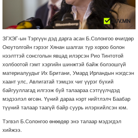
ЗГХЭГ-ын Тэргүүн дэд дарга асан Б.Солонгоо өчигдөр
Оюутолгойн гэрээг Хянан шалгах түр хороо болон
нээлттэй сонсголын явцад илэрсэн Рио Тинтотой
холбоотой гэмт хэргийн шинжтэй байж болзошгүй
материалуудыг Их Британи, Умард Ирландын нэгдсэн
хаант улс, Авлигатай тэмцэх чиг үүрэг бүхий
байгууллагад илгээж буй талаараа сэтгүүлчдэд
мэдээлэл өгсөн. Үүний дараа нэрт нийтлэлч Баабар
түүний талаар таагүй байр суурь илэрхийлсэн юм.
Тэгвэл Б.Солонгоо өнөөдөр энэ талаар мэдэгдэл
хийжээ.