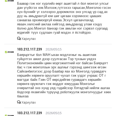
Баавар гэж нэг хурлийз өөрт ашигтай л бол монгол улсыг
дан үгүйсгэх юм.Мэлзэж,гүтгэхээ гаршсан,Монголоо гэсэн
хүн бүхнийг үг хэлээрээ доромжлох энэ улсад үр сад,ах
дүү нь амьдрахгүй юм шиг цагаан хэрэмнээс цааших
санаагаа орхимооргүй юмаа.Эсхүл цагаачлахад
яваач.хөлсний ажлаа хийгээд амьдрахад улам хэцүү
болно доо.Монгол банхар гэж амьтан нэг сэрвэл сургаад
өгдөгийг түүх судлаач гуай мэдэх л ёстойгдоо.
Хариулах
103.212.117.239
2026/05/15
Баярцогтыг бол МАН ыхан мэдлэгиыг нь ашиглаж
гүйцэтгэх ажил дээр суулгасан Тэр тухаын үедээ
Политэкономийн цөөн мэргэжилтний нэг байсан Баярцогт
бас ч гэж монголоын эрх ашгиыг гэрээнд шингээж өгсөн
Сайханбилэгээс дээр Баабар яах вэ Монголд гуравдагч
хөршийн хөрөнгө оруулалт чухал гэж үздэг учраас ОТ г
магтдаг байх Гэвч ОТ өөрсдийгөө гуравдагч хөршийн
хөрөнгө оружлагч гэж өоддог юмуудаа Монголыг
хчмралтай энэ хүнд үед гэдийсээр Хятадтай нийлж ашгаа
бодсоор яхамгийн түрүүнд роботжуулж монголчуудыг хөөх
баыхаа
Хариулах
103.212.117.239
2026/05/15