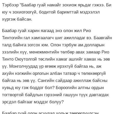
Тэрбээр "Баабар гуай намайг зохиож ярьдаг гэжээ. Би
юу ч зохиогоогүй, бодитой баримттай мэдээлэл
хүргэж байсан.
Баабар гуай харин яагаад энэ олон жил Рио
Тинтогийн гал хамгаалагч шиг ажилладаг вэ. Баавгайн
талд байнга зогсох юм. Олон тэрбум ам.долларын
зээлийн хүү, менежментийн төлбөр авах замаар Рио
Тинто Оюутолгой төслийн хамаг ашгийг хамах нь зөв
үү. Монголчуудад үр өгөөж ирэхгүй байгаа нь, аж
ахуйн нэгжийн орлогын албан татвар ч төлөхөөргүй
байгаа нь зөв үү. Сангийн сайдаар ажиллаж байсны
хувьд юу гэж боддог бол? Бороогийн алтны ордын
тогтвортой байдлын гэрээний гашуун түүх давтагдах
эрсдэл байгааг мэддэг болуу?
Баабар гуай олон асуудал хольж төөрөгдүүлсэн