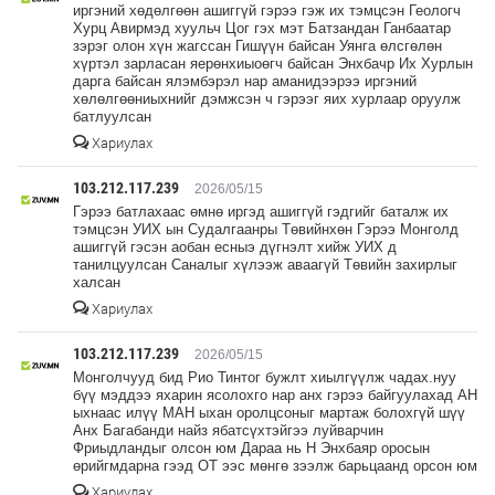
иргэний хөдөлгөөн ашиггүй гэрээ гэж их тэмцсэн Геологч
Хурц Авирмэд хуульч Цог гэх мэт Батзандан Ганбаатар
зэрэг олон хүн жагссан Гишүүн байсан Уянга өлсгөлөн
хүртэл зарласан яерөнхиыоөгч байсан Энхбачр Их Хурлын
дарга байсан ялэмбэрэл нар аманидээрээ иргэний
хөлөлгөөниыхнийг дэмжсэн ч гэрээг яих хурлаар оруулж
батлуулсан
Хариулах
103.212.117.239
2026/05/15
Гэрээ батлахаас өмнө иргэд ашиггүй гэдгийг баталж их
тэмцсэн УИХ ын Судалгаанры Төвийнхөн Гэрээ Монголд
ашиггүй гэсэн аобан есныэ дүгнэлт хийж УИХ д
танилцуулсан Саналыг хүлээж аваагүй Төвийн захирлыг
халсан
Хариулах
103.212.117.239
2026/05/15
Монголчууд бид Рио Тинтог бужлт хиылгүүлж чадах.нуу
бүү мэддээ яхарин ясолохго нар анх гэрээ байгуулахад АН
ыхнаас илүү МАН ыхан оролцсоныг мартаж болохгүй шүү
Анх Багабанди найз ябатсүхтэйгээ луйварчин
Фриыдландыг олсон юм Дараа нь Н Энхбаяр оросын
өрийгмдарна гээд ОТ ээс мөнгө зээлж барьцаанд орсон юм
Хариулах