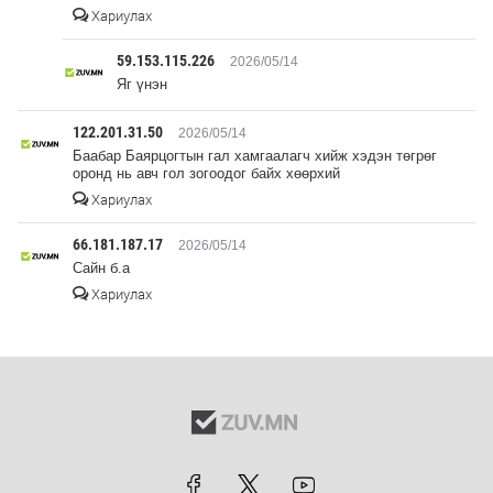
Хариулах
59.153.115.226
2026/05/14
Яг үнэн
122.201.31.50
2026/05/14
Баабар Баярцогтын гал хамгаалагч хийж хэдэн төгрөг
оронд нь авч гол зогоодог байх хөөрхий
Хариулах
66.181.187.17
2026/05/14
Сайн б.а
Хариулах