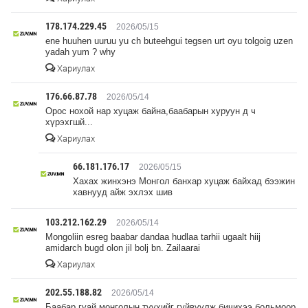
178.174.229.45
2026/05/15
ene huuhen uuruu yu ch buteehgui tegsen urt oyu tolgoig uzen
yadah yum ? why
Хариулах
176.66.87.78
2026/05/14
Орос нохой нар хуцаж байна,баабарын хуруун д ч
хүрэхгшй...
Хариулах
66.181.176.17
2026/05/15
Хахах жинхэнэ Монгол банхар хуцаж байхад бээжин
хавнууд айж эхлэх шив
103.212.162.29
2026/05/14
Mongoliin esreg baabar dandaa hudlaa tarhii ugaalt hiij
amidarch bugd olon jil bolj bn. Zailaarai
Хариулах
202.55.188.82
2026/05/14
Баабар гуай монголын түүхийг гуйвуулж бичихээ больмоор