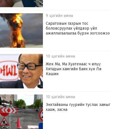
9 цагийн өмнө
Саратовын газрын тос
боловсруулах үйлдвэр үйл
ажиллагаагаагаа бүрэн зогсоожээ
10 цагийн өмнө
Жек Ма, Ма Хуатенаас ч илүү:
Хятадын хамгийн баян хүн Ли
Кашин
10 цагийн өмнө
Энхтайваны гүүрийн туслах замыг
хааж, засна