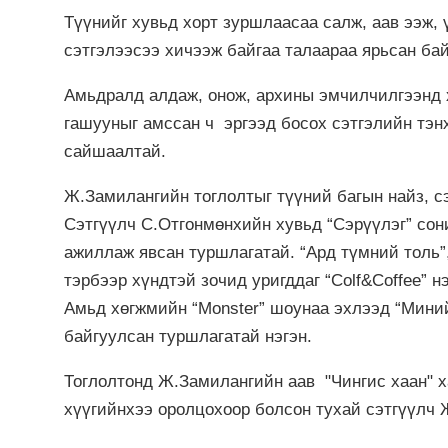
Түүнийг хувьд хорт зуршлаасаа салж, аав ээж,
сэтгэлээсээ хичээж байгаа талаараа ярьсан бай
Амьдралд алдаж, онож, архины эмчилчилгээнд х
гашууныг амссан ч эргээд босох сэтгэлийн тэн
сайшаалтай.
Ж.Замилангийн тоглолтыг түүний багын найз, с
Сэтгүүлч С.Отгонмөнхийн хувьд “Сэрүүлэг” сон
ажиллаж явсан туршлагатай. “Ард түмний толь”
тэрбээр хүндтэй зочид уригддаг “Colf&Coffee” н
Амьд хөгжмийн “Monster” шоунаа эхлээд “Миний
байгуулсан туршлагатай нэгэн.
Тоглолтонд Ж.Замилангийн аав "Чингис хаан" 
хүүгийнхээ оролцохоор болсон тухай сэтгүүлч 