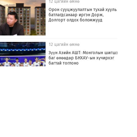
12 цагийн өмнө
Орон сууцжуулалтын тухай хууль
батлагдсанаар иргэн Дорж,
Долгорт олдох боломжууд
12 цагийн өмнө
Зүүн Азийн АШТ: Монголын шигшээ
баг өнөөдөр БНХАУ-ын хүчирхэг
багтай тоглоно
14 цагийн өмнө
Хилчин байлдагч галын аюулаас нэг
өрх айлыг урьдчилан сэргийлж,
аварчээ
14 цагийн өмнө