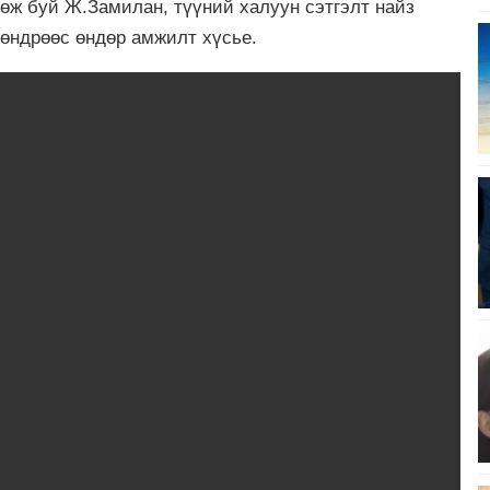
өж буй Ж.Замилан, түүний халуун сэтгэлт найз
 өндрөөс өндөр амжилт хүсье.