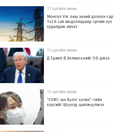
11 цагийн өмнө
Монгол Улс оны эхний долоон сард
142.6 сая ам.доллараар эрчим хүч
худалдаж авчээ
11 цагийн өмнө
Д.Трамп В.Зелинськийг 5:0-джээ
12 цагийн өмнө
“СУИС-ын бүлэг хүчин”-гийн
хэргийг Шүүхэд шилжүүлжээ