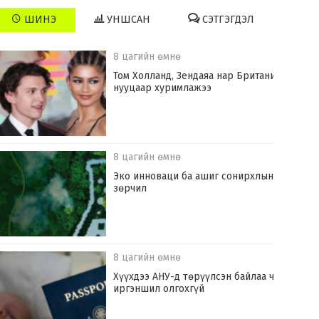
ШИНЭ
УНШСАН
СЭТГЭГДЭЛ
8 цагийн өмнө
Том Холланд, Зендаяа нар Британид
нууцаар хуримлажээ
8 цагийн өмнө
Эко инноваци ба ашиг сонирхлын
зөрчил
8 цагийн өмнө
Хүүхдээ АНУ-д төрүүлсэн байлаа ч
иргэншил олгохгүй