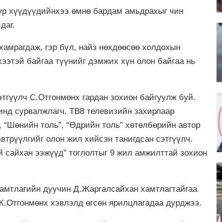
 үр хүүдүүдийнхээ өмнө бардам амьдрахыг чин
даг.
амрагдаж, гэр бүл, найз нөхдөөсөө холдохын
хээтэй байгаа түүнийг дэмжих хүн олон байгаа нь
этгүүлч С.Отгонмөнх гардан зохион байгуулж буй.
инд сурвалжлагч, ТВ8 телевизийн захирлаар
, “Шөнийн толь”, “Өдрийн толь” хөтөлбөрийн автор
эвтрүүлгийг олон жил хийсэн танигдсан сэтгүүлч.
 сайхан ээжүүд” тоглолтыг 9 жил амжилттай зохион
хамтлагийн дуучин Д.Жаргалсайхан хамтлагтайгаа
Ж.Отгонмөнх хэвлэлд өгсөн ярилцлагадаа дурджээ.