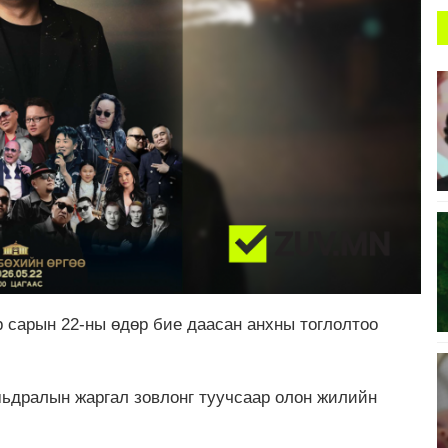
 сарын 22-ны өдөр бие даасан анхны тоглолтоо
мьдралын жаргал зовлонг туучсаар олон жилийн
.