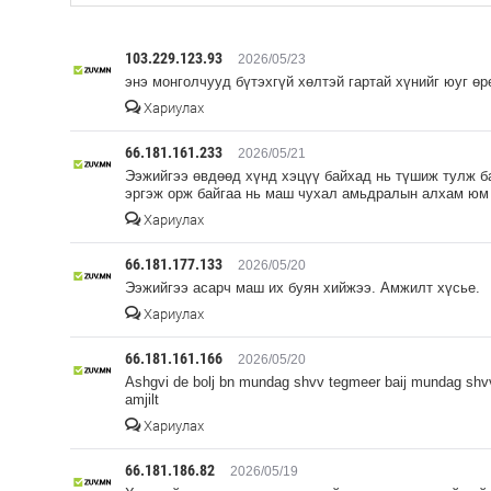
103.229.123.93
2026/05/23
энэ монголчууд бүтэхгүй хөлтэй гартай хүнийг юуг өр
Хариулах
66.181.161.233
2026/05/21
Ээжийгээ өвдөөд хүнд хэцүү байхад нь түшиж тулж ба
эргэж орж байгаа нь маш чухал амьдралын алхам ю
Хариулах
66.181.177.133
2026/05/20
Ээжийгээ асарч маш их буян хийжээ. Амжилт хүсьe.
Хариулах
66.181.161.166
2026/05/20
Ashgvi de bolj bn mundag shvv tegmeer baij mundag shvv
amjilt
Хариулах
66.181.186.82
2026/05/19