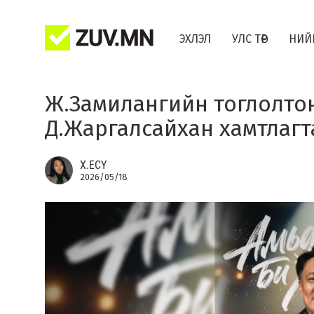
ЭХЛЭЛ
УЛС ТӨР
НИЙ
Ж.Замилангийн тоглолтон
Д.Жаргалсайхан хамтлаг
Х.ЕСҮ
2026/05/18