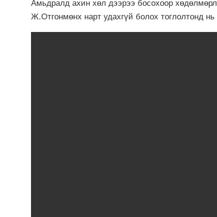
Амьдралд ахин хөл дээрээ босохоор хөдөлмөрл
Ж.Отгонмөнх нарт удахгүй болох тоглолтонд нь