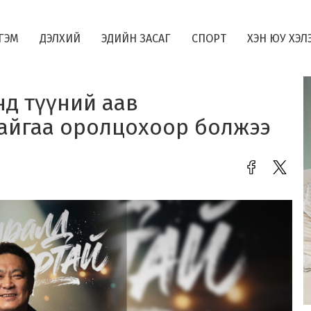
ГЭМ
ДЭЛХИЙ
ЭДИЙН ЗАСАГ
СПОРТ
ХЭН ЮУ ХЭЛ
д түүний аав
тайгаа оролцохоор болжээ