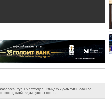
згаарласан тул ТА сэтгэгдэл бичихдээ хууль зүйн болон ёс
н сэтгэгдэлийг админ устгах эрхтэй.