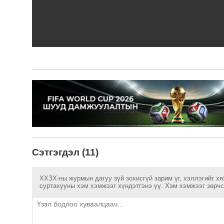
Сэтгэгдэл (11)
ХХЗХ-ны журмын дагуу зүй зохисгүй зарим үг, хэллэгийг хя
суртахууны хэм хэмжээг хүндэтгэнэ үү. Хэм хэмжээг зөрчсө