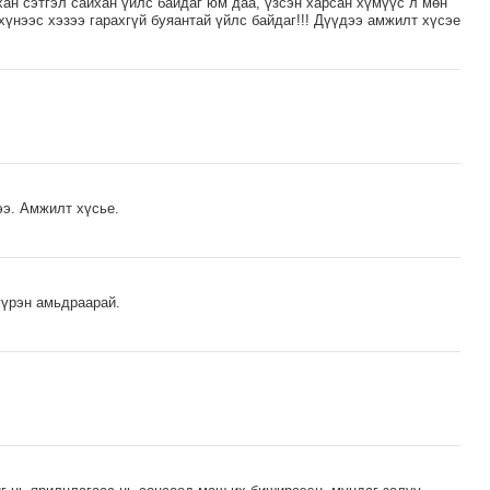
хан сэтгэл сайхан үйлс байдаг юм даа, үзсэн харсан хүмүүс л мөн
хүнээс хэзээ гарахгүй буяантай үйлс байдаг!!! Дүүдээ амжилт хүсэе
ээ. Амжилт хүсье.
үүрэн амьдраарай.