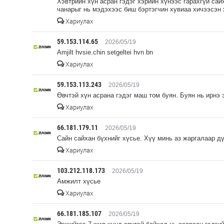
Хэвтрийн хүн асран гэдэг хэрийн хүнээс гарахгүй сай
чанарыг нь мэдэхээс биш бэртэгчин хувиаа хичээсэн 
Хариулах
59.153.114.65
2026/05/19
Amjilt hvsie.chin setgeltei hvn bn
Хариулах
59.153.113.243
2026/05/19
Өвчтэй хүн асрана гэдэг маш том буян. Буян нь ирнэ 
Хариулах
66.181.179.11
2026/05/19
Сайн сайхан бүхнийг хүсье. Хүү минь аз жаргалаар д
Хариулах
103.212.118.173
2026/05/19
Амжилт хүсье
Хариулах
66.181.185.107
2026/05/19