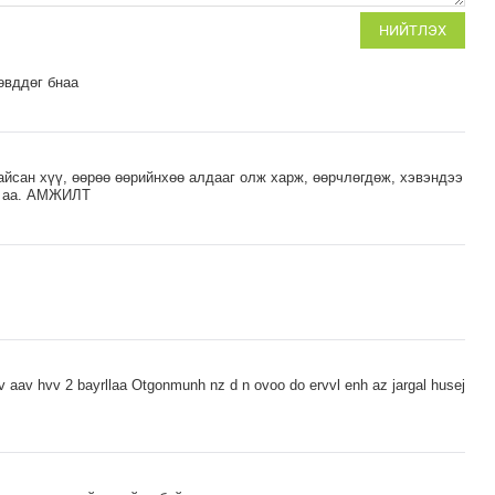
НИЙТЛЭХ
өвддөг бнаа
йсан хүү, өөрөө өөрийнхөө алдааг олж харж, өөрчлөгдөж, хэвэндээ
м аа. АМЖИЛТ
 aav hvv 2 bayrllaa Otgonmunh nz d n ovoo do ervvl enh az jargal husej