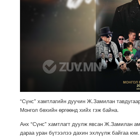
“Сүнс” хамтлагийн дуучин Ж.Замилан тавдугаар
Монгол бөхийн өргөөнд хийх гэж байна.
Анх “Сүнс” хамтлагт дуулж явсан Ж.Замилан а
дараа уран бүтээлээ дахин эхлүүлж байгаа юм