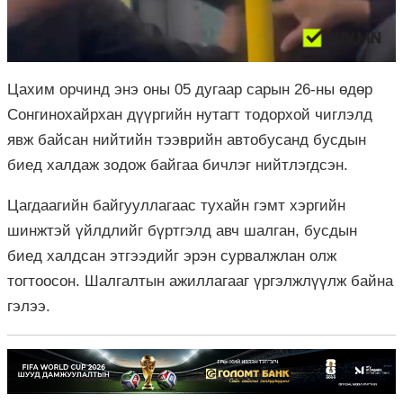
Цахим орчинд энэ оны 05 дугаар сарын 26-ны өдөр
Сонгинохайрхан дүүргийн нутагт тодорхой чиглэлд
явж байсан нийтийн тээврийн автобусанд бусдын
биед халдаж зодож байгаа бичлэг нийтлэгдсэн.
Цагдаагийн байгууллагаас тухайн гэмт хэргийн
шинжтэй үйлдлийг бүртгэлд авч шалган, бусдын
биед халдсан этгээдийг эрэн сурвалжлан олж
тогтоосон. Шалгалтын ажиллагааг үргэлжлүүлж байна
гэлээ.