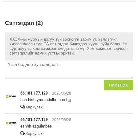
Сэтгэгдэл (2)
ХХЗХ-ны журмын дагуу зүй зохисгүй зарим үг, хэллэгийг
хязгаарласан тул ТА сэтгэгдэл бичихдээ хууль зүйн болон ёс
суртахууны хэм хэмжээг хүндэтгэнэ үү. Хэм хэмжээг зөрчсөн
сэтгэгдэлийг админ устгах эрхтэй.
НИЙТЛЭХ
66.181.177.129
2026/05/28
hun bish ymu adolhn hun bjjj
Хариулах
66.181.177.129
2026/05/28
eshhh azguimbee
Хариулах