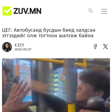
ЦЕГ: Автобусанд бусдын биед халдсан
этгээдийг олж тогтоон шалгаж байна
Х.ЕСҮ
2026/05/27