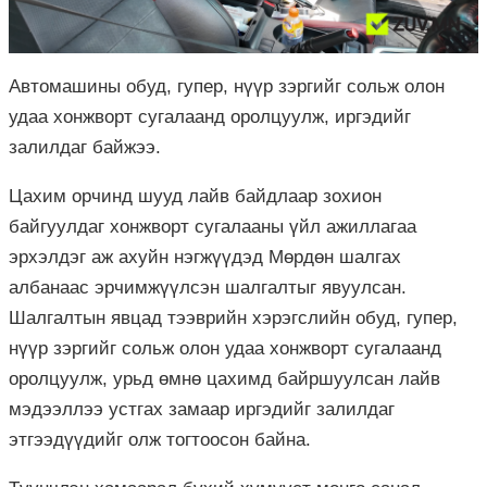
Автомашины обуд, гупер, нүүр зэргийг сольж олон
удаа хонжворт сугалаанд оролцуулж, иргэдийг
залилдаг байжээ.
Цахим орчинд шууд лайв байдлаар зохион
байгуулдаг хонжворт сугалааны үйл ажиллагаа
эрхэлдэг аж ахуйн нэгжүүдэд Мөрдөн шалгах
албанаас эрчимжүүлсэн шалгалтыг явуулсан.
Шалгалтын явцад тээврийн хэрэгслийн обуд, гупер,
нүүр зэргийг сольж олон удаа хонжворт сугалаанд
оролцуулж, урьд өмнө цахимд байршуулсан лайв
мэдээллээ устгах замаар иргэдийг залилдаг
этгээдүүдийг олж тогтоосон байна.