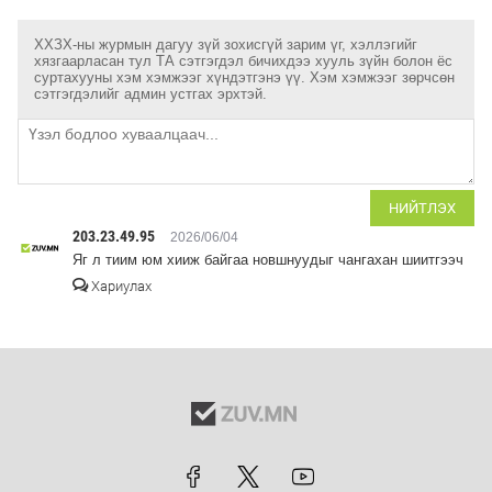
ХХЗХ-ны журмын дагуу зүй зохисгүй зарим үг, хэллэгийг
хязгаарласан тул ТА сэтгэгдэл бичихдээ хууль зүйн болон ёс
суртахууны хэм хэмжээг хүндэтгэнэ үү. Хэм хэмжээг зөрчсөн
сэтгэгдэлийг админ устгах эрхтэй.
НИЙТЛЭХ
203.23.49.95
2026/06/04
Яг л тиим юм хииж байгаа новшнуудыг чангахан шиитгээч
Хариулах