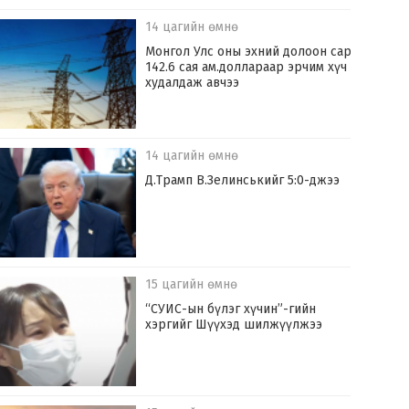
14 цагийн өмнө
Монгол Улс оны эхний долоон сард
142.6 сая ам.доллараар эрчим хүч
худалдаж авчээ
14 цагийн өмнө
Д.Трамп В.Зелинськийг 5:0-джээ
15 цагийн өмнө
“СУИС-ын бүлэг хүчин”-гийн
хэргийг Шүүхэд шилжүүлжээ