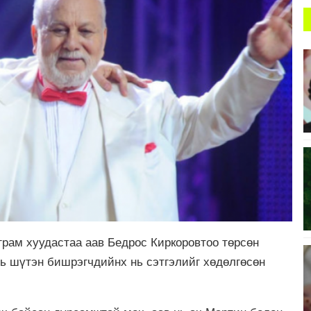
рам хуудастаа аав Бедрос Киркоровтоо төрсөн
ь шүтэн бишрэгчдийнх нь сэтгэлийг хөдөлгөсөн