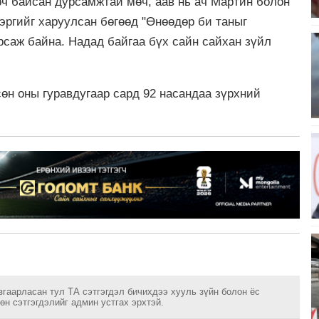
рч байсан дурсамжтай мөч, аав нь ач Мартин болон
эргийг харуулсан бөгөөд "Өнөөдөр би таныг
урсаж байна. Надад байгаа бүх сайн сайхан зүйл
өн оны гуравдугаар сард 92 насандаа зүрхний
згаарласан тул ТА сэтгэгдэл бичихдээ хууль зүйн болон ёс
н сэтгэгдэлийг админ устгах эрхтэй.