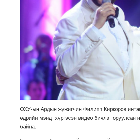
ОХУ-ын Ардын жүжигчин Филипп Киркоров интаг
өдрийн мэнд хүргэсэн видео бичлэг оруулсан н
байна.