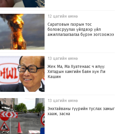
12 цагийн өмнө
Саратовын газрын тос
боловсруулах үйлдвэр үйл
ажиллагаагаагаа бүрэн зогсоожээ
13 цагийн өмнө
Жек Ма, Ма Хуатенаас ч илүү:
Хятадын хамгийн баян хүн Ли
Кашин
13 цагийн өмнө
Энхтайваны гүүрийн туслах замыг
хааж, засна