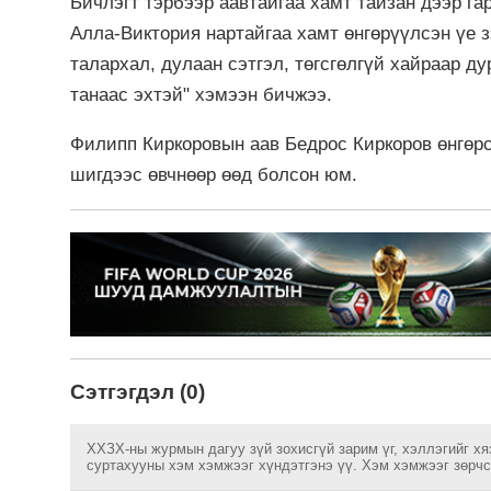
Бичлэгт тэрбээр аавтайгаа хамт тайзан дээр га
Алла-Виктория нартайгаа хамт өнгөрүүлсэн үе з
талархал, дулаан сэтгэл, төгсгөлгүй хайраар д
танаас эхтэй" хэмээн бичжээ.
Филипп Киркоровын аав Бедрос Киркоров өнгөрс
шигдээс өвчнөөр өөд болсон юм.
Сэтгэгдэл (0)
ХХЗХ-ны журмын дагуу зүй зохисгүй зарим үг, хэллэгийг хя
суртахууны хэм хэмжээг хүндэтгэнэ үү. Хэм хэмжээг зөрчсө