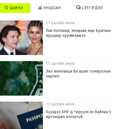
ШИНЭ
УНШСАН
СЭТГЭГДЭЛ
11 цагийн өмнө
Том Холланд, Зендаяа нар Британид
нууцаар хуримлажээ
11 цагийн өмнө
Эко инноваци ба ашиг сонирхлын
зөрчил
12 цагийн өмнө
Хүүхдээ АНУ-д төрүүлсэн байлаа ч
иргэншил олгохгүй