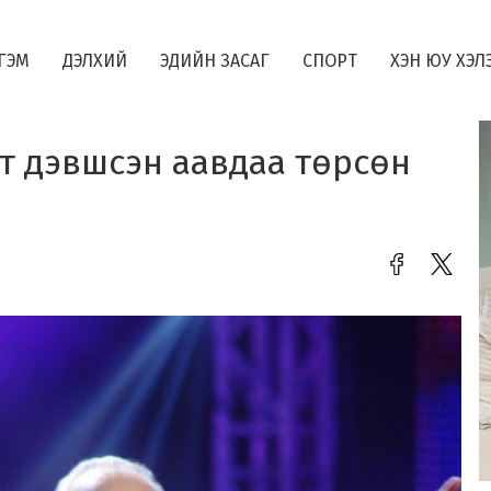
ГЭМ
ДЭЛХИЙ
ЭДИЙН ЗАСАГ
СПОРТ
ХЭН ЮУ ХЭЛ
т дэвшсэн аавдаа төрсөн