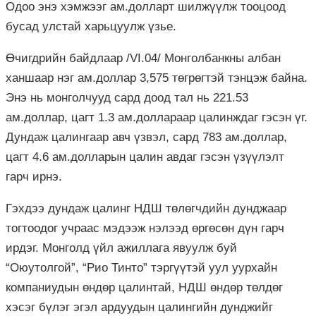
Одоо энэ хэмжээг ам.долларт шилжүүлж тооцоод
бусад улстай харьцуулж үзье.
Өчигдрийн байдлаар /VI.04/ Монголбанкны албан
ханшаар нэг ам.доллар 3,575 төгрөгтэй тэнцэж байна.
Энэ нь монголчууд сард доод тал нь 221.53
ам.доллар, цагт 1.3 ам.доллараар цалинждаг гэсэн үг.
Дундаж цалингаар авч үзвэл, сард 783 ам.доллар,
цагт 4.6 ам.долларын цалин авдаг гэсэн үзүүлэлт
гарч ирнэ.
Гэхдээ дундаж цалинг НДШ төлөгчдийн дунджаар
тогтоодог учраас мэдээж нэлээд өргөсөн дүн гарч
ирдэг. Монголд үйл ажиллага явуулж буй
“Оюутолгой”, “Рио Тинто” тэргүүтэй уул уурхайн
компаниудын өндөр цалинтай, НДШ өндөр төлдөг
хэсэг бүлэг эгэл ардуудын цалингийн дунджийг