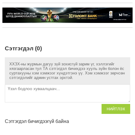
Сэтгэгдэл (0)
ХХЗХ-ны журмын дагуу зүй зохисгүй зарим үг, хэллэгийг
хязгаарласан тул ТА сэтгэгдэл бичихдээ хууль зүйн болон ёс
суртахууны хэм хэмжээг хүндэтгэнэ үү. Хэм хэмжээг зөрчсөн
сэтгэгдэлийг админ устгах эрхтэй.
НИЙТЛЭХ
Сэтгэгдэл бичигдээгүй байна