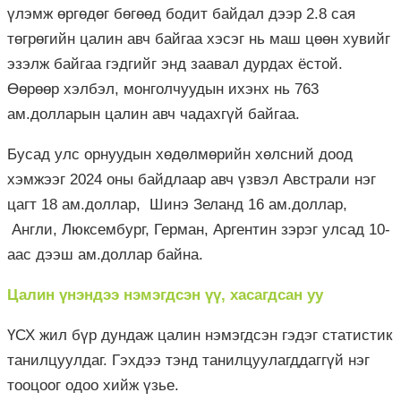
үлэмж өргөдөг бөгөөд бодит байдал дээр 2.8 сая
төгрөгийн цалин авч байгаа хэсэг нь маш цөөн хувийг
эзэлж байгаа гэдгийг энд заавал дурдах ёстой.
Өөрөөр хэлбэл, монголчуудын ихэнх нь 763
ам.долларын цалин авч чадахгүй байгаа.
Бусад улс орнуудын хөдөлмөрийн хөлсний доод
хэмжээг 2024 оны байдлаар авч үзвэл Австрали нэг
цагт 18 ам.доллар, Шинэ Зеланд 16 ам.доллар,
Англи, Люксембург, Герман, Аргентин зэрэг улсад 10-
аас дээш ам.доллар байна.
Цалин үнэндээ нэмэгдсэн үү, хасагдсан уу
ҮСХ жил бүр дундаж цалин нэмэгдсэн гэдэг статистик
танилцуулдаг. Гэхдээ тэнд танилцуулагддаггүй нэг
тооцоог одоо хийж үзье.