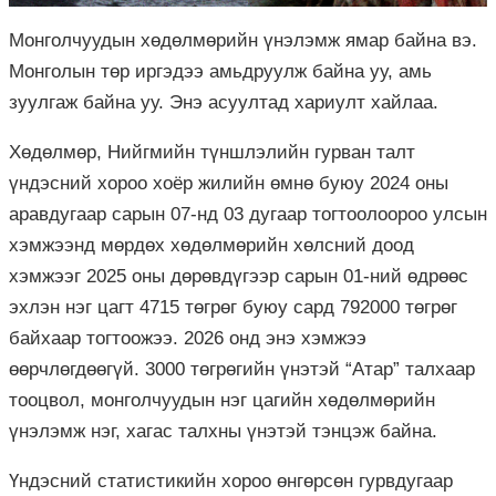
Монголчуудын хөдөлмөрийн үнэлэмж ямар байна вэ.
Монголын төр иргэдээ амьдруулж байна уу, амь
зуулгаж байна уу. Энэ асуултад хариулт хайлаа.
Хөдөлмөр, Нийгмийн түншлэлийн гурван талт
үндэсний хороо хоёр жилийн өмнө буюу 2024 оны
аравдугаар сарын 07-нд 03 дугаар тогтоолоороо улсын
хэмжээнд мөрдөх хөдөлмөрийн хөлсний доод
хэмжээг 2025 оны дөрөвдүгээр сарын 01-ний өдрөөс
эхлэн нэг цагт 4715 төгрөг буюу сард 792000 төгрөг
байхаар тогтоожээ. 2026 онд энэ хэмжээ
өөрчлөгдөөгүй. 3000 төгрөгийн үнэтэй “Атар” талхаар
тооцвол, монголчуудын нэг цагийн хөдөлмөрийн
үнэлэмж нэг, хагас талхны үнэтэй тэнцэж байна.
Үндэсний статистикийн хороо өнгөрсөн гурвдугаар