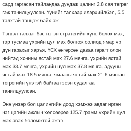
сард гаргасан тайландаа дундаж цалинг 2,8 сая төгрөг
гэж танилцуулсан. Үүнийг талхаар илэрхийлбэл, 5.5
талхтай тэнцэж байх аж.
Тэгвэл талхыг бас нэгэн стратегийн хүнс болох мах,
тэр тусмаа үхрийн цул мах болгож солиод ямар үр
дүн гарахыг харъя. ҮСХ өнгөрсөн даваа гарагт олон
нийтэд хонины ястай мах 27.6 мянга, үхрийн ястай
мах 33.7 мянга, үхрийн цул мах 37.8 мянга, адууны
ястай мах 18.5 мянга, ямааны ястай мах 21.6 мянган
төгрөгийн үнэтэй байгаа гэсэн судалгаа
танилцуулсан.
Энэ үнээр бол цалингийн доод хэмжээ авдаг иргэн
нэг цагийн ажлын хөлсөөрөө 125.7 грамм үхрийн цул
мах авах боломжтой ажээ.