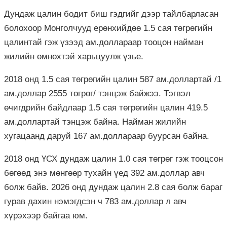
Дундаж цалин бодит биш гэдгийг дээр тайлбарласан
болохоор Монголчууд ерөнхийдөө 1.5 сая төгрөгийн
цалинтай гэж үзээд ам.доллараар тооцон найман
жилийн өмнөхтэй харьцуулж үзье.
2018 онд 1.5 сая төгрөгийн цалин 587 ам.доллартай /1
ам.доллар 2555 төгрөг/ тэнцэж байжээ. Тэгвэл
өчигдрийн байдлаар 1.5 сая төгрөгийн цалин 419.5
ам.доллартай тэнцэж байна. Найман жилийн
хугацаанд даруй 167 ам.доллараар буурсан байна.
2018 онд ҮСХ дундаж цалин 1.0 сая төгрөг гэж тооцсон
бөгөөд энэ мөнгөөр тухайн үед 392 ам.доллар авч
болж байв. 2026 онд дундаж цалин 2.8 сая болж бараг
гурав дахин нэмэгдсэн ч 783 ам.доллар л авч
хүрэхээр байгаа юм.