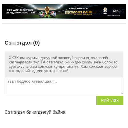
Сэтгэгдэл (0)
ХХЗХ-ны журмын дагуу зүй зохисгүй зарим үг, хэллэгийг
хязгаарласан тул ТА сэтгэгдэл бичихдээ хууль зүйн болон ёс
суртахууны хэм хэмжээг хүндэтгэнэ үү. Хэм хэмжээг зөрчсөн
сэтгэгдэлийг админ устгах эрхтэй.
НИЙТЛЭХ
Сэтгэгдэл бичигдээгүй байна