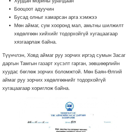
Хурдан морины уралдаан
Бооцоот адуучин
Бусад олныг хамарсан арга хэмжээ
Мөн аймаг, сум хооронд мал, амьтны шилжилт
хөдөлгөөн хийхийг тодорхойгүй хугацаагаар
хязгаарлаж байна.
Түүнчлэн, Ховд аймаг руу зорчих иргэд сумын Засаг
даргын Тамгын газарт хүсэлт гарган, зөвшөөрлийн
хуудас бөглөж зорчих боломжтой. Мөн Баян-Өлгий
аймаг руу зорчих хөдөлгөөнийг тодорхойгүй
хугацаагаар хориглож байна.