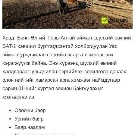
Ховд, Баян-Өлгий, Говь-Алтай аймагт шүлхий өвчний
SAT-1 хэвшил бүртгэгдсэнтэй холбогдуулан Увс
аймагт урьдчилан сэргийлэх арга хэмжээг авч
хэрэгжүүлж байна. Энэ хүрээнд шүлхий өвчний
халдвараас урьдчилан сэргийлэх зорилгоор дараах
олон нийтийг хамарсан арга хэмжээг наймдугаар
сарын 01-нийг хүртэл зохион байгуулахыг
хязгаарлалаа.
Овооны баяр
Ургийн баяр
Баяр наадам