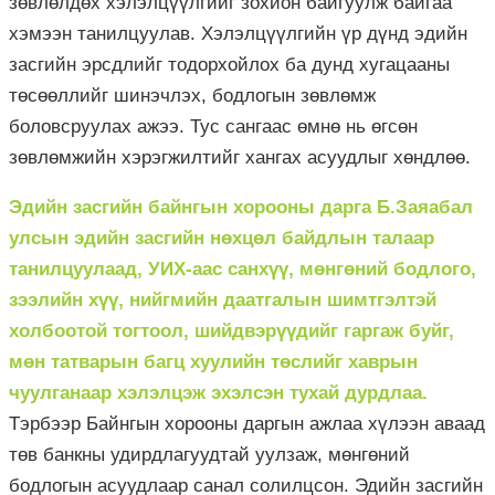
зөвлөлдөх хэлэлцүүлгийг зохион байгуулж байгаа
хэмээн танилцуулав. Хэлэлцүүлгийн үр дүнд эдийн
засгийн эрсдлийг тодорхойлох ба дунд хугацааны
төсөөллийг шинэчлэх, бодлогын зөвлөмж
боловсруулах ажээ. Тус сангаас өмнө нь өгсөн
зөвлөмжийн хэрэгжилтийг хангах асуудлыг хөндлөө.
Эдийн засгийн байнгын хорооны дарга Б.Заяабал
улсын эдийн засгийн нөхцөл байдлын талаар
танилцуулаад, УИХ-аас санхүү, мөнгөний бодлого,
зээлийн хүү, нийгмийн даатгалын шимтгэлтэй
холбоотой тогтоол, шийдвэрүүдийг гаргаж буйг,
мөн татварын багц хуулийн төслийг хаврын
чуулганаар хэлэлцэж эхэлсэн тухай дурдлаа.
Тэрбээр Байнгын хорооны даргын ажлаа хүлээн аваад
төв банкны удирдлагуудтай уулзаж, мөнгөний
бодлогын асуудлаар санал солилцсон. Эдийн засгийн