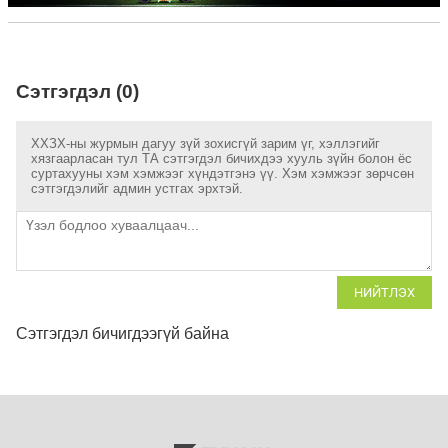
Сэтгэгдэл (0)
ХХЗХ-ны журмын дагуу зүй зохисгүй зарим үг, хэллэгийг
хязгаарласан тул ТА сэтгэгдэл бичихдээ хууль зүйн болон ёс
суртахууны хэм хэмжээг хүндэтгэнэ үү. Хэм хэмжээг зөрчсөн
сэтгэгдэлийг админ устгах эрхтэй.
НИЙТЛЭХ
Сэтгэгдэл бичигдээгүй байна