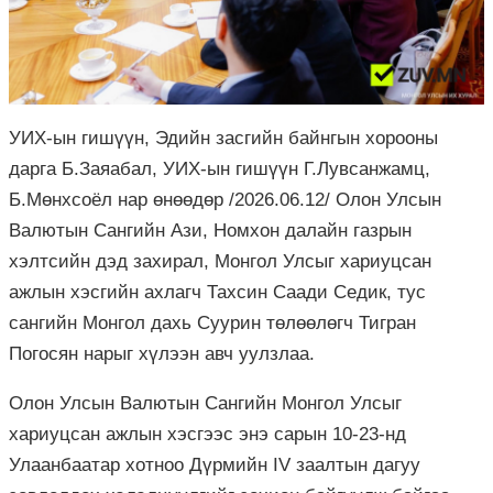
УИХ-ын гишүүн, Эдийн засгийн байнгын хорооны
дарга Б.Заяабал, УИХ-ын гишүүн Г.Лувсанжамц,
Б.Мөнхсоёл нар өнөөдөр /2026.06.12/ Олон Улсын
Валютын Сангийн Ази, Номхон далайн газрын
хэлтсийн дэд захирал, Монгол Улсыг хариуцсан
ажлын хэсгийн ахлагч Тахсин Саади Седик, тус
сангийн Монгол дахь Суурин төлөөлөгч Тигран
Погосян нарыг хүлээн авч уулзлаа.
Олон Улсын Валютын Сангийн Монгол Улсыг
хариуцсан ажлын хэсгээс энэ сарын 10-23-нд
Улаанбаатар хотноо Дүрмийн IV заалтын дагуу