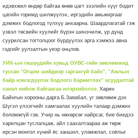
идэвхжил өндөр байгаа өнөө цагт зээлийн хүүг бодит
цагийн горимд шилжүүлэх, иргэдийн амьжиргааг
дэмжих бодлогод түлхүү анхаарна. Шаардлагатай гэж
үзвэл төсвийн хуулийг бүрэн шинэчилж, үр дүнд
суурилсан тогтолцоог бүрдүүлэх арга хэмжээ авна
гэдгийг уулзалтын үеэр онцлов.
УИХ-ын гишүүдийн хувьд ОУВС-гийн зөвлөмжид
туссан "Огцом шийдвэр гаргахгүй байх", "Ажлын
байр нэмэгдүүлэх бодлого баримтлах" асуудалтай
санал нийлж байгаагаа илэрхийллээ.
Харин
Байнгын хорооны дарга Б.Заяабал, уг зөвлөмж дэх
Шүгэл үлээгчийг хамгаалах хуулийн талаар дэмжих
боломжгүй гэв. Учир нь нөхөрсөг найрсаг, бие биедээ
харилцан туслалцаж, айл саахалтаараа аж төрж
ирсэн монгол хүний ёс заншил, уламжлал, соёлыг