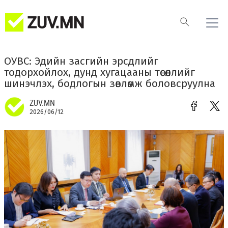
ОУВС: Эдийн засгийн эрсдлийг
тодорхойлох, дунд хугацааны төсөөллийг
шинэчлэх, бодлогын зөвлөмж боловсруулна
ZUV.MN
2026/06/12