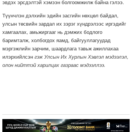
эвдэх эрсдэлтэй хэмээн болгоомжилж байна гэлээ.
Түүнчлэн дэлхийн эдийн засгийн нөхцөл байдал,
улсын төсвийн зардал их зэрэг хүндрэлээс иргэдийг
хамгаалах, амьжиргааг нь дэмжих бодлого
баримталж, холбогдох яамд, байгууллагуудад
мэргэжлийн зарчим, шаардлага тавьж ажиллахаа
илэрхийлсэн
гэж Улсын Их Хурлын Хэвлэл мэдээлэл,
олон нийттэй харилцах газраас мэдээллээ.