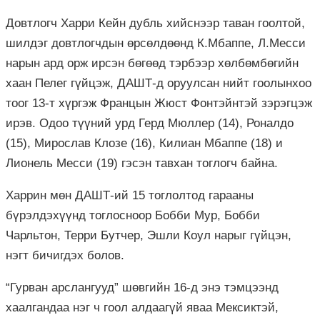
Довтлогч Харри Кейн дубль хийснээр таван гоолтой,
шилдэг довтлогчдын өрсөлдөөнд К.Мбаппе, Л.Месси
нарын ард орж ирсэн бөгөөд тэрбээр хөлбөмбөгийн
хаан Пелег гүйцэж, ДАШТ-д оруулсан нийт гоолынхоо
тоог 13-т хүргэж Францын Жюст Фонтэйнтэй зэрэгцэж
ирэв. Одоо түүний урд Герд Мюллер (14), Роналдо
(15), Мирослав Клозе (16), Килиан Мбаппе (18) и
Лионель Месси (19) гэсэн тавхан тоглогч байна.
Харрин мөн ДАШТ-ий 15 тоглолтод гарааны
бүрэлдэхүүнд тоглосноор Бобби Мур, Бобби
Чарльтон, Терри Бутчер, Эшли Коул нарыг гүйцэн,
нэгт бичигдэх болов.
“Гурван арслангууд” шөвгийн 16-д энэ тэмцээнд
хаалгандаа нэг ч гоол алдаагүй яваа Мексиктэй,