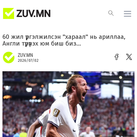
60 жил үргэлжилсэн "хараал" нь ариллаа,
Англи түрүүлэх юм биш биз...
ZUV.MN
2026/07/02