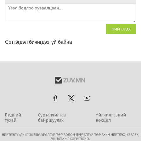
НИЙТЛЭХ
Сэтгэгдэл бичигдээгүй байна
Бидний
Сурталчилгаа
Үйлчилгээний
тухай
байршуулах
нөхцөл
НИЙТЛЭЛҮҮДИЙГ ЗӨВШӨӨРӨЛГҮЙГЭЭР БОЛОН ДУРДАЛГҮЙГЭЭР АХИН НИЙТЛЭХ, ХЭВЛЭХ,
ЭШ ТАТАХЫГ ХОРИГЛОНО.