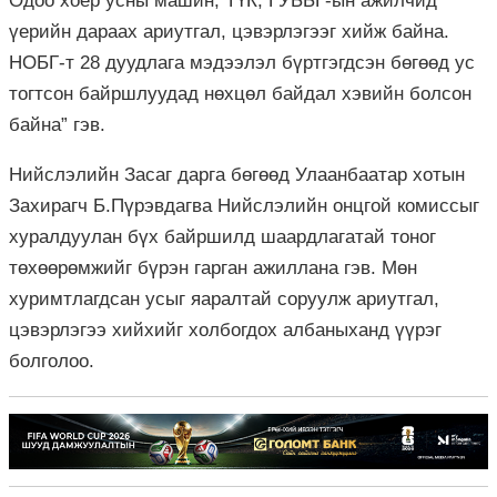
Одоо хоёр усны машин, ТҮК, ГУББГ-ын ажилчид
үерийн дараах ариутгал, цэвэрлэгээг хийж байна.
НОБГ-т 28 дуудлага мэдээлэл бүртгэгдсэн бөгөөд ус
тогтсон байршлуудад нөхцөл байдал хэвийн болсон
байна” гэв.
Нийслэлийн Засаг дарга бөгөөд Улаанбаатар хотын
Захирагч Б.Пүрэвдагва Нийслэлийн онцгой комиссыг
хуралдуулан бүх байршилд шаардлагатай тоног
төхөөрөмжийг бүрэн гарган ажиллана гэв. Мөн
хуримтлагдсан усыг яаралтай соруулж ариутгал,
цэвэрлэгээ хийхийг холбогдох албаныханд үүрэг
болголоо.