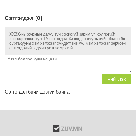
Сэтгэгдэл (0)
ХХЗХ-ны журмын дагуу зүй зохисгүй зарим үг, хэллэгийг
хязгаарласан тул ТА сэтгэгдэл бичихдээ хууль зүйн болон ёс
суртахууны хэм хэмжээг хүндэтгэнэ үү. Хэм хэмжээг зөрчсөн
сэтгэгдэлийг админ устгах эрхтэй.
НИЙТЛЭХ
Сэтгэгдэл бичигдээгүй байна