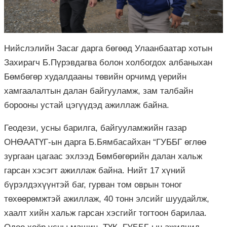
Нийслэлийн Засаг дарга бөгөөд Улаанбаатар хотын
Захирагч Б.Пүрэвдагва болон холбогдох албаныхан
Бөмбөгөр худалдааны төвийн орчимд үерийн
хамгаалалтын далан байгууламж, зам талбайн
борооны устай цэгүүдэд ажиллаж байна.
Геодези, усны барилга, байгууламжийн газар
ОНӨААТҮГ-ын дарга Б.Бямбасайхан “ГУББГ өглөө
зургаан цагаас эхлээд Бөмбөгөрийн далан хальж
гарсан хэсэгт ажиллаж байна. Нийт 17 хүний
бүрэлдэхүүнтэй баг, гурван том оврын тоног
төхөөрөмжтэй ажиллаж, 40 тонн элсийг шуудайлж,
хаалт хийн хальж гарсан хэсгийг тогтоон барилаа.