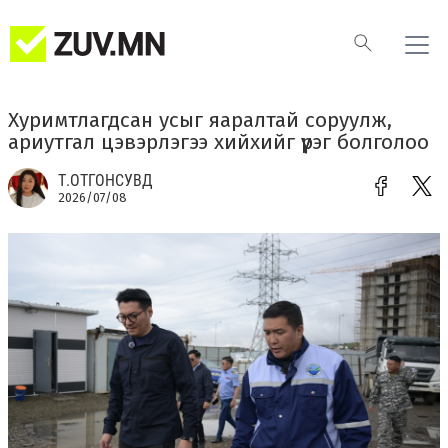
Хуримтлагдсан усыг яаралтай соруулж,
ариутгал цэвэрлэгээ хийхийг үүрэг болголоо
Т.ОТГОНСУВД
2026/07/08