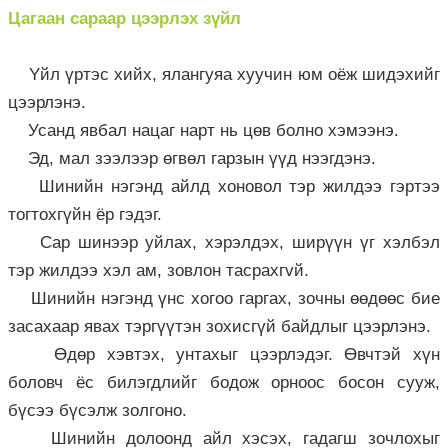
Цагаан сараар цээрлэх зүйл
Yйл үртэс хийх, ялангуяа хуучин юм оёж шидэхийг
цээрлэнэ.
Усанд явбал нацаг нарт нь цөв болно хэмээнэ.
Эд, мал зээлээр өгвөл гарзын үүд нээгдэнэ.
Шинийн нэгэнд айлд хоновол тэр жилдээ гэртээ
тогтохгүйн ёр гэдэг.
Сар шинээр уйлах, хэрэлдэх, ширүүн үг хэлбэл
тэр жилдээ хэл ам, зовлон тасрахгvй.
Шинийн нэгэнд үнс хогоо гаргах, зочны өөдөөс бие
засахаар явах тэргүүтэн зохисгүй байдлыг цээрлэнэ.
Өдөр хэвтэх, унтахыг цээрлэдэг. Өвчтэй хүн
боловч ёс билэгдлийг бодож орноос босон сууж,
бүсээ бүсэлж золгоно.
Шинийн долоонд айл хэсэх, гадагш зочлохыг