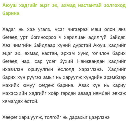
Аюуш хадгийг эцэг эх, ахмад настантай золгоход
барина
Хадаг нь хээ угалз, үсэг чигээрээ маш олон янз
бөгөөд урт богиноороо ч харилцан адилгүй байдаг.
Хээ чимгийн байдлаар хүний дүрстэй Аюуш хадгийг
эцэг эх, ахмад настан, эрхэм хүнд голчлон барих
бөгөөд нар, сар үсэг бүхий Нанжвандан хадгийг
ихэвчлэн оршуулгын ёслолд хэрэглэнэ. Хадгийг
барих хүн рүүгээ амыг нь харуулж хүндийн эрэмбээр
мэхийх юмуу сөгдөж барина. Авах хүн нь хариу
мэхэсхийн хадгийг хоёр гардан аваад нямбай эвхэж
хямагдах ёстой.
Хөөрөг харшуулж, толгойг нь дарахыг цээрлэнэ