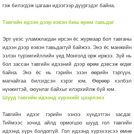
гэж билэгдэж цагаан идээгээр дүүргэдэг байна.
Тавгийн идээн дээр еэвэн биш өрөм тавьдаг
Эрт үеэс уламжлагдан ирсэн ёс журмаар бол тавганы
идээн дээр еэвэн тавьдаггүй байжээ. Энэ ёс манжийн
эзлэн түрэмгийллийн үед Монголд орж иржээ. Зүй нь
бол зассан тавгийн идээний дээр өрөм дэвсэж өгдөг
байна. Энэ ёс нь гэрийн эзэн өөрийн тэргүүн,
магнайгаа билэгдсэн хэрэг юм. Өөрөөр хэлбэл
нүнжигтэй, оюунлаг байхыг илэрхийлж буй юм.
Шууд тавгийн идээнд хүрэхийг цээрлэнэ
Тавгийн идээг гэрийн эзнээ хүндэтгэн засдаг.
Тиймээс зочид айлд ормогцоо шууд гол тавгийн
идээнд хүрч болдоггүй. Гол идээнд хүрэхээсээ өмнө