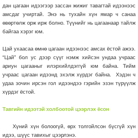
дан цагаан идээгээр зассан жижиг тавагтай идээнээс
амсдаг учиртай. Энэ нь тухайн хүн ямар ч санаа
өвөртөлж орж ирж болно. Түүнийг нь цагаанаар тайлж
байгаа хэрэг юм.
Цай ухаасаа өмнө цагаан идээнээс амсах ёстой ажээ.
“Цай” бол ус дээр сүүг нэмж хийсэн ундаа учраас
ариун цагааныг илэрхийлдэггүй юм байна. Тийм
учраас цагаан идээнд эхэлж хүрдэг байна. Хэдэн ч
удаа зочин ирсэн гол идээндээ гэрийн эзэн түрүүлж
хүрдэг ёстой.
Тавгийн идээтэй холбоотой цээрлэх ёсон
Хүний хүн болоогүй, өрх толгойлсон бүсгүй хүн
идээ, шүүс тавихыг цээрлэнэ.