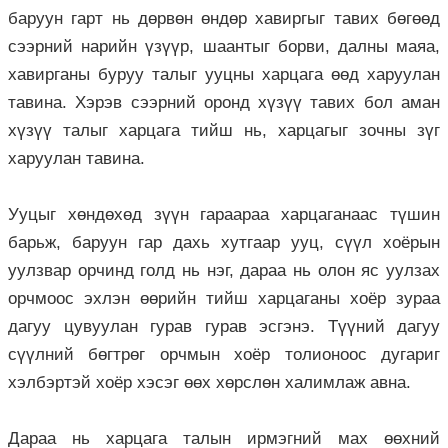
баруун гарт нь дөрвөн өндөр хавиргыг тавих бөгөөд
сээрний нарийн үзүүр, шаантыг борви, далны маяа,
хавирганы буруу талыг ууцны харцага өөд харуулан
тавина. Хэрэв сээрний оронд хүзүү тавих бол аман
хүзүү талыг харцага тийш нь, харцагыг зочны зүг
харуулан тавина.
Ууцыг хөндөхөд зүүн гараараа харцаганаас түшин
барьж, баруун гар дахь хутгаар ууц, сүүл хоёрын
уулзвар орчинд голд нь нэг, дараа нь олон яс уулзах
орчмоос эхлэн өөрийн тийш харцаганы хоёр зураа
дагуу цувуулан гурав гурав эсгэнэ. Түүний дагуу
сүүлний бөгтрөг орчмын хоёр толионоос дугариг
хэлбэртэй хоёр хэсэг өөх хөрслөн халимлаж авна.
Дараа нь харцага талын ирмэгний мах өөхний