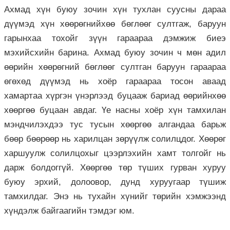
Ахмад хүн буюу зочин хүн тухлан суусны дараа
дүүмэд хүн хөөрөгнийхөө бөглөөг султгаж, баруун
гарынхаа тохойг зүүн гараараа дэмжиж биеэ
мэхийсхийн барина. Ахмад буюу зочин ч мөн адил
өөрийн хөөрөгний бөглөөг султган баруун гараараа
өгөхөд дүүмэд нь хоёр гараараа тосон аваад
хамартаа хүргэн үнэрлээд буцааж бариад өөрийнхөө
хөөргөө буцаан авдаг. Үе насны хоёр хүн тамхилан
мэндчилэхдээ тус тусын хөөргөө алгандаа барьж
бөөр бөөрөөр нь харилцан зөрүүлж солилцдог. Хөөрөг
харшуулж солилцохыг цээрлэхийн хамт толгойг нь
дарж болдоггүй. Хөөргөө төр түших гурван хуруу
буюу эрхий, долоовор, дунд хуруугаар түшиж
тамхилдаг. Энэ нь тухайн хүнийг төрийн хэмжээнд
хүндэлж байгаагийн тэмдэг юм.