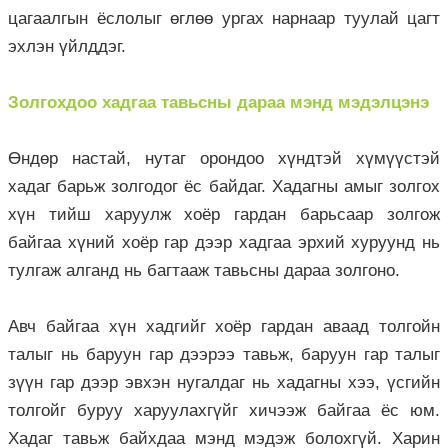
цагаалгын ёслолыг өглөө ургах нарнаар туулай цагт
эхлэн үйлддэг.
Золгохдоо хадгаа тавьсны дараа мэнд мэдэлцэнэ
Өндөр настай, нутаг орондоо хүндтэй хүмүүстэй
хадаг барьж золгодог ёс байдаг. Хадагны амыг золгох
хүн тийш харуулж хоёр гардан барьсаар золгож
байгаа хүний хоёр гар дээр хадгаа эрхий хуруунд нь
тулгаж алганд нь багтааж тавьсны дараа золгоно.
Авч байгаа хүн хадгийг хоёр гардан аваад толгойн
талыг нь баруун гар дээрээ тавьж, баруун гар талыг
зүүн гар дээр эвхэн нугалдаг нь хадагны хээ, үсгийн
толгойг буруу харуулахгүйг хичээж байгаа ёс юм.
Хадаг тавьж байхдаа мэнд мэдэж болохгүй. Харин