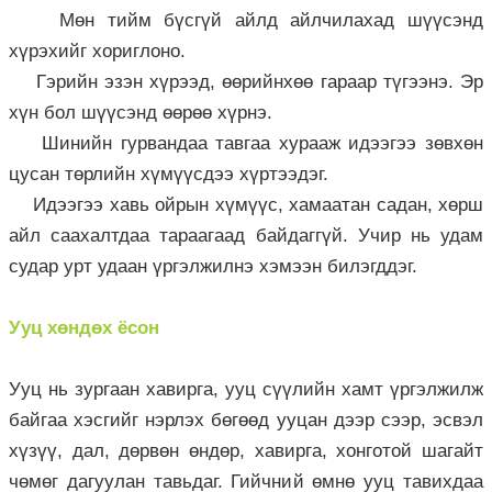
Мөн тийм бүсгүй айлд айлчилахад шүүсэнд
хүрэхийг хориглоно.
Гэрийн эзэн хүрээд, өөрийнхөө гараар түгээнэ. Эр
хүн бол шүүсэнд өөрөө хүрнэ.
Шинийн гурвандаа тавгаа хурааж идээгээ зөвхөн
цусан төрлийн хүмүүсдээ хүртээдэг.
Идээгээ хавь ойрын хүмүүс, хамаатан садан, хөрш
айл саахалтдаа тараагаад байдаггүй. Учир нь удам
судар урт удаан үргэлжилнэ хэмээн билэгддэг.
Ууц хөндөх ёсон
Ууц нь зургаан хавирга, ууц сүүлийн хамт үргэлжилж
байгаа хэсгийг нэрлэх бөгөөд ууцан дээр сээр, эсвэл
хүзүү, дал, дөрвөн өндөр, хавирга, хонготой шагайт
чөмөг дагуулан тавьдаг. Гийчний өмнө ууц тавихдаа