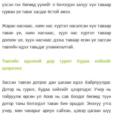
үзсэн гэх бөгөөд үүнийг л билэгдэн залуу хүн таваар
гурван үе таваг засдаг ёстой ажээ.
Жаран наснаас, наян нас хүртэл насалсан хүн таваар
таван үе, наян наснаас, зуун нас хүртэл таваар
долоон үе, зуун наснаас дээш таваар есөн үе зассан
тавгийн идээ тавьдаг уламжлалтай.
Тавгийн идээний дор гурил будаа хийхийг
цээрлэнэ
Зассан тавган дотроо дан цагаан идээ байрлуулдаг.
Дотор нь гурил, будаа хийхийг цээрлэдэг. Учир нь
тойруулж өрсөн ул боов нь сав болдог бөгөөд түүн
дотор таны билэгдэл таван бие оршдог. Энэхүү утга
учир, мөн чанарыг ариун сайхан, цэвэр цагаан шүү