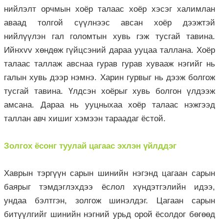
нийлэлт орчмын хоёр талаас хоёр хэсэг халимлан
аваад толгой сүүлнээс авсан хоёр дээжтэй
нийлүүлэн гал голомтын хувь гэж тусгай тавина.
Ийнхvv хөндөж гүйцсэний дараа ууцаа таллана. Хоёр
талаас таллаж авснаа гурав гурав хувааж нэгийг нь
галын хувь дээр нэмнэ. Харин гурвыг нь дээж болгож
тусгай тавина. Үлдсэн хоёрыг хувь болгон үлдээж
амсана. Дараа нь ууцныхаа хоёр талаас нэжгээд
таллан авч хишиг хэмээн тараадаг ёстой.
Золгох ёсонг туулай цагаас эхлэн үйлддэг
Хаврын тэргүүн сарын шинийн нэгэнд цагаан сарын
баярыг тэмдэглэхдээ ёслол хүндэтгэлийн идээ,
ундаа бэлтгэн, золгож шинэлдэг. Цагаан сарын
битүүлгийг шинийн нэгний урьд орой ёсолдог бөгөөд