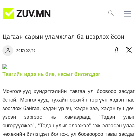
Цагаан сарын уламжлал ба цээрлэх ёсон
2017/02/19
Тавгийн идээ нь бие, насыг билэгддэг
Монголчууд хүндэтгэлийн тавгаа ул боовоор засдаг
ёстой. Монголчууд тухайн өрхийн тэргүүн хэдэн нас
зооглож байгаа, хэдэн үр ач, хэдэн зээ, хэдэн гуч дөч
үзсэн зэргээс нь хамаараад “Тэдэн улыг
өнгөрүүлжээ”, “Тэдэн улыг элээжээ” гэж элээсэн улаа
нөхөхийн билэгдэл болгож, ул боовоороо таваг засдаг