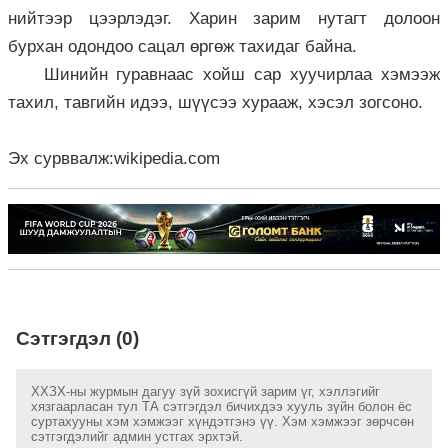
нийтээр цээрлэдэг. Харин зарим нутагт долоон
бурхан одондоо сацал өргөж тахидаг байна.
Шинийн гуравнаас хойш сар хуучирлаа хэмээж
тахил, тавгийн идээ, шүүсээ хурааж, хэсэл зогсоно.
Эх сурввалж:wikipedia.com
Сэтгэгдэл (0)
ХХЗХ-ны журмын дагуу зүй зохисгүй зарим үг, хэллэгийг
хязгаарласан тул ТА сэтгэгдэл бичихдээ хууль зүйн болон ёс
суртахууны хэм хэмжээг хүндэтгэнэ үү. Хэм хэмжээг зөрчсөн
сэтгэгдэлийг админ устгах эрхтэй.