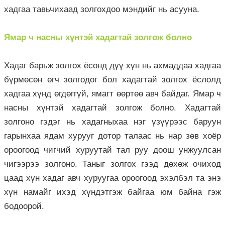
хадгаа тавьчихаад золгохдоо мэндийг нь асууна.
Ямар ч насны хүнтэй хадагтай золгож болно
Хадаг барьж золгох ёсонд дүү хүн нь ахмаддаа хадгаа
бүрмөсөн өгч золгодог бол хадагтай золгох ёслолд
хадгаа хүнд өгдөггүй, ямагт өөртөө авч байдаг. Ямар ч
насны хүнтэй хадагтай золгож болно. Хадагтай
золгоно гэдэг нь хадагныхаа нэг үзүүрээс баруун
гарынхаа ядам хурууг дотор талаас нь нар зөв хоёр
ороогоод чигчий хуруутай тал руу доош унжуулсан
чигээрээ золгоно. Таныг золгох гээд дөхөж очиход
цаад хүн хадаг авч хуруугаа ороогоод эхэлбэл та энэ
хүн намайг ихэд хүндэтгэж байгаа юм байна гэж
бодоорой.