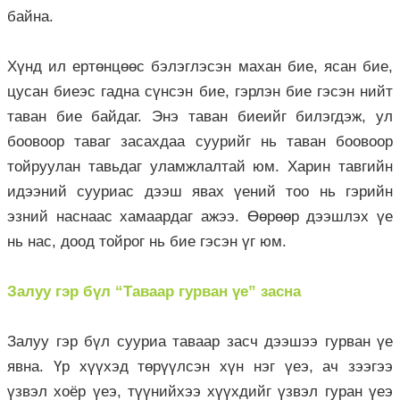
байна.
Хүнд ил ертөнцөөс бэлэглэсэн махан бие, ясан бие,
цусан биеэс гадна сүнсэн бие, гэрлэн бие гэсэн нийт
таван бие байдаг. Энэ таван биеийг билэгдэж, ул
боовоор таваг засахдаа суурийг нь таван боовоор
тойруулан тавьдаг уламжлалтай юм. Харин тавгийн
идээний сууриас дээш явах үений тоо нь гэрийн
эзний наснаас хамаардаг ажээ. Өөрөөр дээшлэх үе
нь нас, доод тойрог нь бие гэсэн үг юм.
Залуу гэр бүл “Таваар гурван үе” засна
Залуу гэр бүл сууриа таваар засч дээшээ гурван үе
явна. Үр хүүхэд төрүүлсэн хүн нэг үеэ, ач зээгээ
үзвэл хоёр үеэ, түүнийхээ хүүхдийг үзвэл гуран үеэ