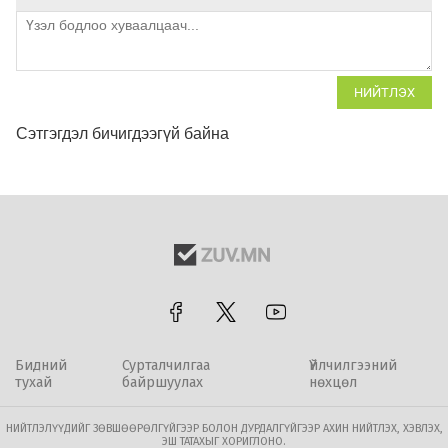
НИЙТЛЭХ
Сэтгэгдэл бичигдээгүй байна
Бидний
Сурталчилгаа
Үйлчилгээний
тухай
байршуулах
нөхцөл
НИЙТЛЭЛҮҮДИЙГ ЗӨВШӨӨРӨЛГҮЙГЭЭР БОЛОН ДУРДАЛГҮЙГЭЭР АХИН НИЙТЛЭХ, ХЭВЛЭХ,
ЭШ ТАТАХЫГ ХОРИГЛОНО.