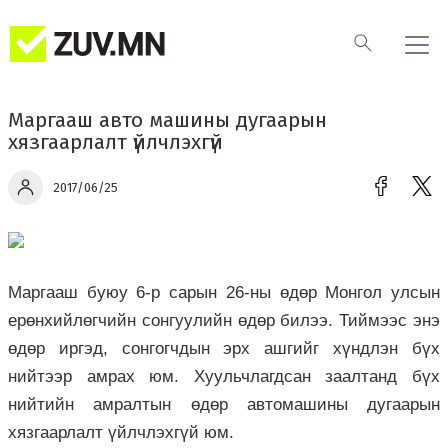
Маргааш авто машины дугаарын
хязгаарлалт үйлчлэхгүй
2017/06/25
Маргааш буюу 6-р сарын 26-ны өдөр Монгол улсын
ерөнхийлөгчийн сонгуулийн өдөр билээ. Тиймээс энэ
өдөр иргэд, сонгогчдын эрх ашгийг хүндлэн бүх
нийтээр амрах юм. Хуульчлагдсан заалтанд бүх
нийтийн амралтын өдөр автомашины дугаарын
хязгаарлалт үйлчлэхгүй юм.