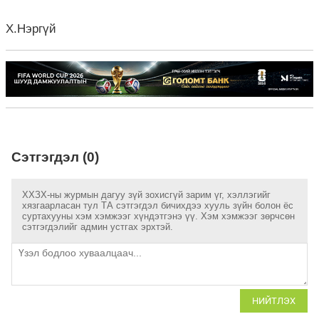
Х.Нэргүй
Сэтгэгдэл (0)
ХХЗХ-ны журмын дагуу зүй зохисгүй зарим үг, хэллэгийг
хязгаарласан тул ТА сэтгэгдэл бичихдээ хууль зүйн болон ёс
суртахууны хэм хэмжээг хүндэтгэнэ үү. Хэм хэмжээг зөрчсөн
сэтгэгдэлийг админ устгах эрхтэй.
НИЙТЛЭХ