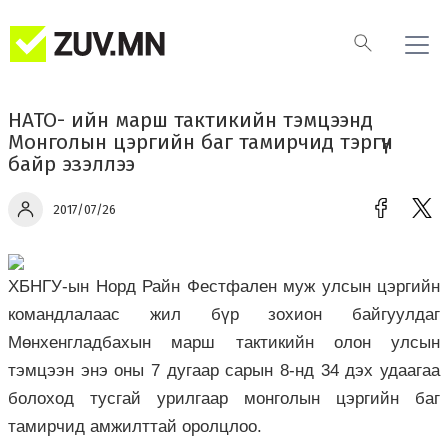
НАТО- ийн марш тактикийн тэмцээнд
Монголын цэргийн баг тамирчид тэргүүн
байр эзэллээ
2017/07/26
ХБНГУ-ын Норд Райн Фестфален муж улсын цэргийн
командлалаас жил бүр зохион байгуулдаг
Мөнхенгладбахын марш тактикийн олон улсын
тэмцээн энэ оны 7 дугаар сарын 8-нд 34 дэх удаагаа
болоход тусгай урилгаар монголын цэргийн баг
тамирчид амжилттай оролцлоо.