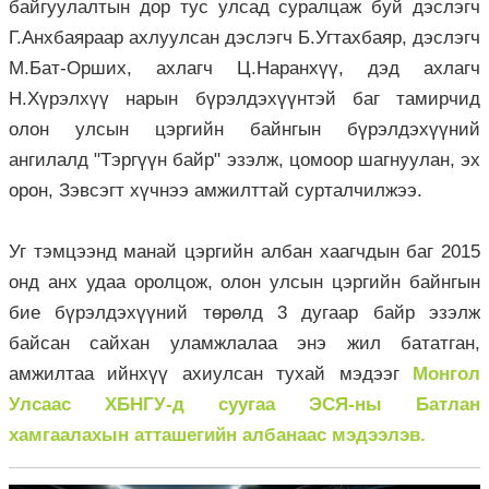
байгуулалтын дор тус улсад суралцаж буй дэслэгч
Г.Анхбаяраар ахлуулсан дэслэгч Б.Угтахбаяр, дэслэгч
М.Бат-Орших, ахлагч Ц.Наранхүү, дэд ахлагч
Н.Хүрэлхүү нарын бүрэлдэхүүнтэй баг тамирчид
олон улсын цэргийн байнгын бүрэлдэхүүний
ангилалд "Тэргүүн байр" эзэлж, цомоор шагнуулан, эх
орон, Зэвсэгт хүчнээ амжилттай сурталчилжээ.
Уг тэмцээнд манай цэргийн албан хаагчдын баг 2015
онд анх удаа оролцож, олон улсын цэргийн байнгын
бие бүрэлдэхүүний төрөлд 3 дугаар байр эзэлж
байсан сайхан уламжлалаа энэ жил бататган,
амжилтаа ийнхүү ахиулсан тухай мэдээг
Монгол
Улсаас ХБНГУ-д суугаа ЭСЯ-ны Батлан
хамгаалахын атташегийн албанаас мэдээлэв.