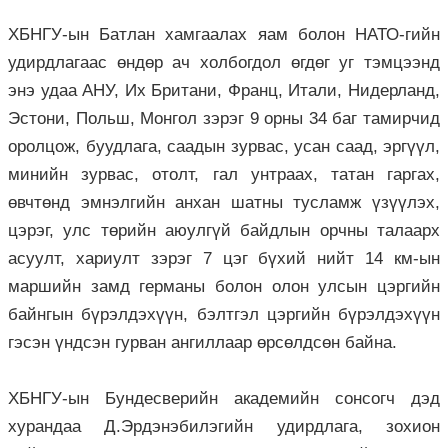
ХБНГУ-ын Батлан хамгаалах яам болон НАТО-гийн
удирдлагаас өндөр ач холбогдол өгдөг уг тэмцээнд
энэ удаа АНУ, Их Британи, Франц, Итали, Нидерланд,
Эстони, Польш, Монгол зэрэг 9 орны 34 баг тамирчид
оролцож, буудлага, саадын зурвас, усан саад, эргүүл,
минийн зурвас, отолт, гал унтраах, татан гаргах,
өвчтөнд эмнэлгийн анхан шатны тусламж үзүүлэх,
цэрэг, улс төрийн аюулгүй байдлын орчны талаарх
асуулт, хариулт зэрэг 7 цэг бүхий нийт 14 км-ын
маршийн замд германы болон олон улсын цэргийн
байнгын бүрэлдэхүүн, бэлтгэл цэргийн бүрэлдэхүүн
гэсэн үндсэн гурван ангиллаар өрсөлдсөн байна.
ХБНГУ-ын Бундесверийн академийн сонсогч дэд
хурандаа Д.Эрдэнэбилэгийн удирдлага, зохион