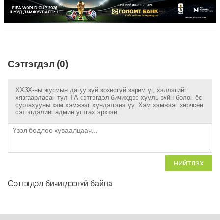
Сэтгэгдэл (0)
ХХЗХ-ны журмын дагуу зүй зохисгүй зарим үг, хэллэгийг
хязгаарласан тул ТА сэтгэгдэл бичихдээ хууль зүйн болон ёс
суртахууны хэм хэмжээг хүндэтгэнэ үү. Хэм хэмжээг зөрчсөн
сэтгэгдэлийг админ устгах эрхтэй.
НИЙТЛЭХ
Сэтгэгдэл бичигдээгүй байна