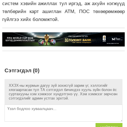
систем хэвийн ажиллах тул иргэд, аж ахуйн нэгжүүд
төлбөрийн карт ашиглан ATM, ПОС төхөөрөмжөөр
гүйлгээ хийх боломжтой.
Сэтгэгдэл (0)
ХХЗХ-ны журмын дагуу зүй зохисгүй зарим үг, хэллэгийг
хязгаарласан тул ТА сэтгэгдэл бичихдээ хууль зүйн болон ёс
суртахууны хэм хэмжээг хүндэтгэнэ үү. Хэм хэмжээг зөрчсөн
сэтгэгдэлийг админ устгах эрхтэй.