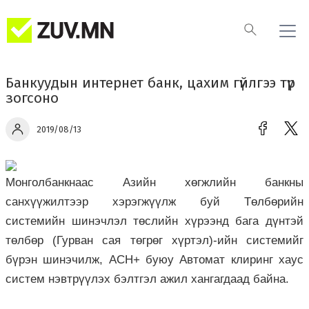
Банкуудын интернет банк, цахим гүйлгээ түр
зогсоно
2019/08/13
Монголбанкнаас Азийн хөгжлийн банкны
санхүүжилтээр хэрэгжүүлж буй Төлбөрийн
системийн шинэчлэл төслийн хүрээнд бага дүнтэй
төлбөр (Гурван сая төгрөг хүртэл)-ийн системийг
бүрэн шинэчилж, ACH+ буюу Автомат клиринг хаус
cистем нэвтрүүлэх бэлтгэл ажил хангагдаад байна.