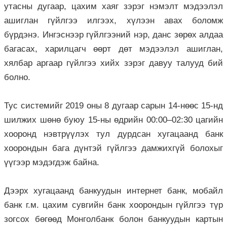
утасны дугаар, цахим хаяг зэрэг нэмэлт мэдээлэл
ашиглан гүйлгээ илгээх, хүлээн авах боломж
бүрдэнэ. Ингэснээр гүйлгээний нэр, данс зөрөх алдаа
багасах, харилцагч өөрт дөт мэдээлэл ашиглан,
хялбар аргаар гүйлгээ хийх зэрэг давуу талууд бий
болно.
Тус системийг 2019 оны 8 дугаар сарын 14-нөөс 15-нд
шилжих шөнө буюу 15-ны өдрийн 00:00–02:30 цагийн
хооронд нэвтрүүлэх тул дурдсан хугацаанд банк
хоорондын бага дүнтэй гүйлгээ дамжихгүй болохыг
үүгээр мэдэгдэж байна.
Дээрх хугацаанд банкуудын интернет банк, мобайл
банк г.м. цахим сувгийн банк хоорондын гүйлгээ түр
зогсох бөгөөд Монголбанк болон банкуудын картын