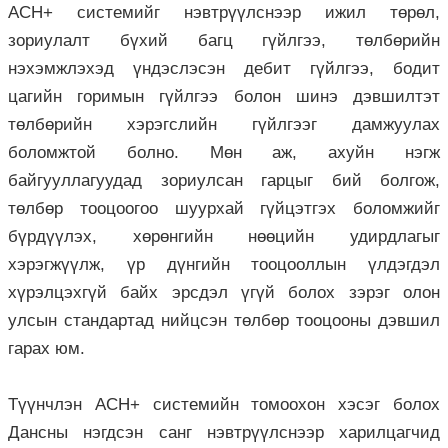
АСН+ системийг нэвтрүүлснээр ижил төрөл,
зориулалт бүхий багц гүйлгээ, төлбөрийн
нэхэмжлэхэд үндэслэсэн дебит гүйлгээ, бодит
цагийн горимын гүйлгээ болон шинэ дэвшилтэт
төлбөрийн хэрэгслийн гүйлгээг дамжуулах
боломжтой болно. Мөн аж, ахуйн нэгж
байгууллагуудад зориулсан гарцыг бий болгож,
төлбөр тооцоогоо шуурхай гүйцэтгэх боломжийг
бүрдүүлэх, хөрөнгийн нөөцийн удирдлагыг
хэрэгжүүлж, үр дүнгийн тооцооллын үлдэгдэл
хүрэлцэхгүй байх эрсдэл үгүй болох зэрэг олон
улсын стандартад нийцсэн төлбөр тооцооны дэвшил
гарах юм.
Түүнчлэн АСН+ системийн томоохон хэсэг болох
Дансны нэгдсэн санг нэвтрүүлснээр харилцагчид