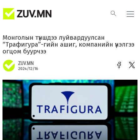
Монголын түншдээ луйвардуулсан
“Трафигура”-гийн ашиг, компанийн үнэлгээ
огцом буурчээ
ZUV.MN
2024/12/16