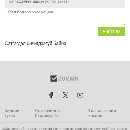
сэтгэгдэлийг админ устгах эрхтэй.
НИЙТЛЭХ
Сэтгэгдэл бичигдээгүй байна
Бидний
Сурталчилгаа
Үйлчилгээний
тухай
байршуулах
нөхцөл
НИЙТЛЭЛҮҮДИЙГ ЗӨВШӨӨРӨЛГҮЙГЭЭР БОЛОН ДУРДАЛГҮЙГЭЭР АХИН НИЙТЛЭХ, ХЭВЛЭХ,