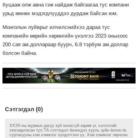
буцааж олж авна гэж найдаж байгаагаа тус компани
урьд өмнөх мэдэгдлүүддээ дурдаж байсан юм.
Монголын луйврыг илчилснийхээ дараа тус
компанийн өөрийн хөрөнгийн үнэлгээ 2023 оныхоос
200 сая ам.доллараар буурч, 6.8 тэрбум ам.доллар
болсон байна.
Сэтгэгдэл (0)
ХХЗХ-ны журмын дагуу зүй зохисгүй зарим үг, хэллэгийг
хязгаарласан тул ТА сэтгэгдэл бичихдээ хууль зүйн болон ёс
суртахууны хэм хэмжээг хүндэтгэнэ үү. Хэм хэмжээг зөрчсөн