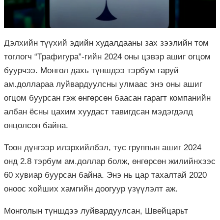
Дэлхийн түүхий эдийн худалдааны зах зээлийн том
тоглогч “Трафигура”-гийн 2024 оны цэвэр ашиг огцом
буурчээ. Монгол дахь түншдээ тэрбум гаруй
ам.доллараа луйвардуулсны улмаас энэ оны ашиг
огцом буурсан гэж өнгөрсөн баасан гарагт компанийн
албан ёсны цахим хуудаст тавигдсан мэдэгдэлд
онцолсон байна.
Тоон дүнгээр илэрхийлбэл, тус группын ашиг 2024
онд 2.8 тэрбум ам.доллар болж, өнгөрсөн жилийнхээс
60 хувиар буурсан байна. Энэ нь цар тахалтай 2020
оноос хойших хамгийн доогуур үзүүлэлт аж.
Монголын түншдээ луйвардуулсан, Швейцарьт