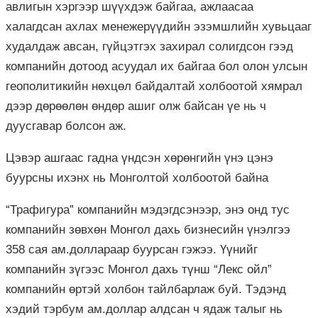
авлигын хэргээр шүүхдэж байгаа, ажлаасаа
халагдсан ахлах менежерүүдийн эзэмшлийн хувьцааг
худалдаж авсан, гүйцэтгэх захирал солигдсон гээд
компанийн дотоод асуудал их байгаа бол олон улсын
геополитикийн нөхцөл байдалтай холбоотой хямрал
дээр дөрөөлөн өндөр ашиг олж байсан үе нь ч
дуусгавар болсон аж.
Цэвэр ашгаас гадна үндсэн хөрөнгийн үнэ цэнэ
буурсны ихэнх нь Монголтой холбоотой байна
“Трафигура” компанийн мэдэгдсэнээр, энэ онд тус
компанийн зөвхөн Монгол дахь бизнесийн үнэлгээ
358 сая ам.доллараар буурсан гэжээ. Үүнийг
компанийн зүгээс Монгол дахь түнш “Лекс ойл”
компанийн өртэй холбон тайлбарлаж буй. Тэдэнд
хэдий тэрбум ам.доллар алдсан ч ядаж талыг нь