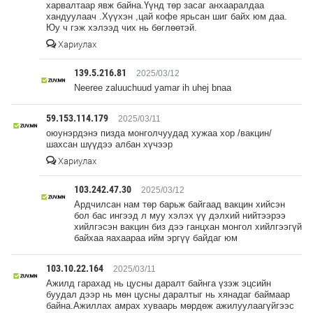
харвалтаар явж байна.Үүнд төр засаг анхааралдаа
хандуулаач .Хүүхэн ,цай кофе ярьсан шиг байх юм даа.
Юу ч гэж хэлээд чих нь бөглөөтэй.
Хариулах
139.5.216.81
2025/03/12
Neeree zaluuchuud yamar ih uhej bnaa
59.153.114.179
2025/03/11
оюунэрдэнэ пизда монголчуудад хужаа хор /вакцин/
шахсан шүүдээ албан хүчээр
Хариулах
103.242.47.30
2025/03/12
Ардчилсан нам төр барьж байгаад вакцин хийсэн
бол бас ингээд л муу хэлэх үү дэлхий нийтээрээ
хийлгэсэн вакцин биз дээ ганцхан монгол хийлгээгүй
байхаа яахаараа ийм эргүү байдаг юм
103.10.22.164
2025/03/11
Ажилд гарахад нь цусны даралт байнга үзэж эцсийн
буудал дээр нь мөн цусны даралтыг нь хянадаг баймаар
байна.Ажиллах амрах хуваарь мөрдөж ажилуулаагүйгээс