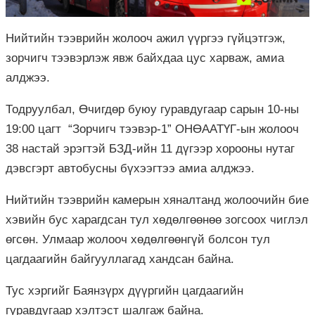
Нийтийн тээврийн жолооч ажил үүргээ гүйцэтгэж,
зорчигч тээвэрлэж явж байхдаа цус харваж, амиа
алджээ.
Тодруулбал, Өчигдөр буюу гуравдугаар сарын 10-ны
19:00 цагт “Зорчигч тээвэр-1” ОНӨААТҮГ-ын жолооч
38 настай эрэгтэй БЗД-ийн 11 дүгээр хорооны нутаг
дэвсгэрт автобусны бүхээгтээ амиа алджээ.
Нийтийн тээврийн камерын хяналтанд жолоочийн бие
хэвийн бус харагдсан тул хөдөлгөөнөө зогсоох чиглэл
өгсөн. Улмаар жолооч хөдөлгөөнгүй болсон тул
цагдаагийн байгууллагад хандсан байна.
Тус хэргийг Баянзүрх дүүргийн цагдаагийн
гуравдугаар хэлтэст шалгаж байна.