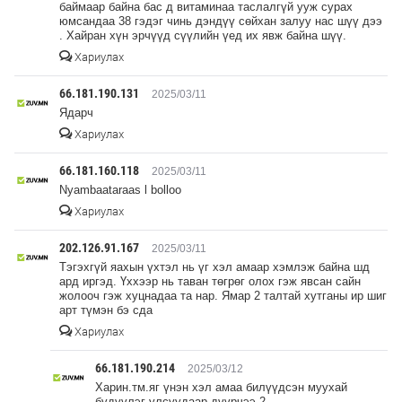
баймаар байна бас д витаминаа таслалгүй ууж сурах
юмсандаа 38 гэдэг чинь дэндүү сөйхан залуу нас шүү дээ
. Хайран хүн эрчүүд сүүлийн үед их явж байна шүү.
Хариулах
66.181.190.131
2025/03/11
Ядарч
Хариулах
66.181.160.118
2025/03/11
Nyambaataraas l bolloo
Хариулах
202.126.91.167
2025/03/11
Тэгэхгүй яахын үхтэл нь үг хэл амаар хэмлэж байна шд
ард иргэд. Үххээр нь таван төгрөг олох гэж явсан сайн
жолооч гэж хуцнадаа та нар. Ямар 2 талтай хутганы ир шиг
арт түмэн бэ сда
Хариулах
66.181.190.214
2025/03/12
Харин.тм.яг үнэн хэл амаа билүүдсэн муухай
бүдүүлэг улсуудаар дүүрчээ 2