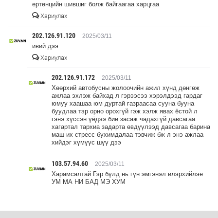
ертөнцийн шившиг болж байгаагаа харцгаа
Хариулах
202.126.91.120
2025/03/11
ивий дээ
Хариулах
202.126.91.172
2025/03/11
Хөөрхий автобусны жолоочийн ажил хүнд дөнгөж
ажлаа эхлэж байхад л гэрээсээ хэрэлдээд гардаг
юмуу хаашаа юм дуртай газраасаа сууна бууна
буудлаа тэр орно орохгүй гэж хэлж явах ёстой л
гэнэ хүссэн үёдээ бие засаж чадахгүй давсагаа
хагартал тархиа задарта өвдүүлээд давсагаа барина
маш их стресс бухимдалаа тэвчиж бж л энэ ажлаа
хийдэг хүмүүс шүү дээ
103.57.94.60
2025/03/11
Харамсалтай Гэр бүлд нь гүн эмгэнэл илэрхийлэе
УМ МА НИ БАД МЭ ХУМ