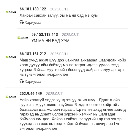
66.181.180.122
2025/03/11
Хайран сайхан залуу. Ум ма ни бад мэ хум
Хариулах
59.153.113.113
2025/03/11
УМ МА НИ БАД ХУМ
66.181.161.212
2025/03/11
Маш хүнд ажил шүү дээ байнгаа анхаарал шаардсан нойр
хоол дутуу ийм байхад мөнгө төгрөг идлээ уулаа гээд
хуцаад байгаа муу төрийн бөөснүүд хайран залуу ар гэрт
нь гүнэмгэнэл илэрхийлэе
Хариулах
202.9.46.149
2025/03/11
Нойр хоолгүй явдаг хүнд хэцүү ажил шүү.. Ядаж л ойр
зуурын эм,уух шингэн зүйлээ бэлдэж өөртөө хайртай л
байгаарай даа жолооч нараа... Ер нь ингэхэд өглөө ажилд
гарахад нь дралт болон зүрхний хэмийг нь шалгадаг
баймаар юм даа. Хайран сайхан залуугийн ар гэр эхнэр
хүүхэд аав ээж нь гээд хайртай бүхэн нь өнчирлөө.Гүн
эмгэнэл илэрхийлэе