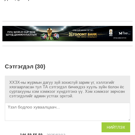
Сэтгэгдэл (30)
ХХЗХ-ны журмын дагуу зүй зохисгүй зарим үг, хэллэгийг
хязгаарласан тул ТА сэтгэгдэл бичихдээ хууль зүйн болон ёс
суртахууны хэм хэмжээг хүндэтгэнэ үү. Хэм хэмжээг зөрчсөн
сэтгэгдэлийг админ устгах эрхтэй.
НИЙТЛЭХ