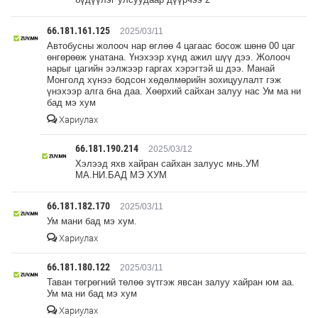
66.181.161.125
2025/03/11
Автобусны жолооч нар өглөө 4 цагаас босож шөнө 00 цаг
өнгөрөөж унатана. Үнэхээр хүнд ажил шүү дээ. Жолооч
нарыг цагийн ээлжээр гаргах хэрэгтэй ш дээ. Манай
Монголд хүнээ бодсон хөдөлмөрийн зохицуулалт гэж
үнэхээр алга бна даа. Хөөрхий сайхан залуу нас Ум ма ни
бад мэ хум
Хариулах
66.181.190.214
2025/03/12
Хэлээд яхв хайран сайхан залуус мнь.УМ
МА.НИ.БАД МЭ ХУМ
66.181.182.170
2025/03/11
Ум мани бад мэ хум.
Хариулах
66.181.180.122
2025/03/11
Таван төгрөгний төлөө зүтгэж явсан залуу хайран юм аа.
Ум ма ни бад мэ хум
Хариулах