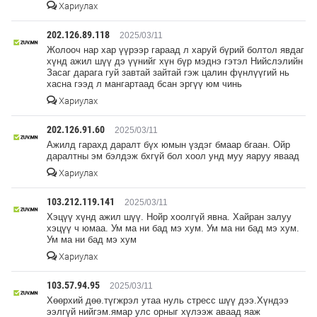
Хариулах
202.126.89.118
2025/03/11
Жолооч нар хар үүрээр гараад л харуй бүрий болтол явдаг
хүнд ажил шүү дэ үүнийг хүн бүр мэднэ гэтэл Нийслэлийн
Засаг дарага гуй завтай зайтай гэж цалин фүнлүүгий нь
хасна гээд л мангартаад бсан эргүү юм чинь
Хариулах
202.126.91.60
2025/03/11
Ажилд гарахд даралт бүх юмын үздэг бмаар бгаан. Ойр
даралтны эм бэлдэж бхгүй бол хоол унд муу яаруу яваад
Хариулах
103.212.119.141
2025/03/11
Хэцүү хүнд ажил шүү. Нойр хоолгүй явна. Хайран залуу
хэцүү ч юмаа. Ум ма ни бад мэ хум. Ум ма ни бад мэ хум.
Ум ма ни бад мэ хум
Хариулах
103.57.94.95
2025/03/11
Хөөрхий дөө.түгжрэл утаа нуль стресс шүү дээ.Хүндээ
ээлгүй нийгэм.ямар улс орныг хүлээж аваад яаж