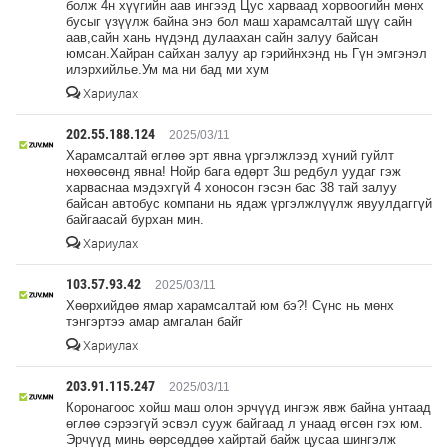
болж 4н хүүгийн аав ингээд Цус харваад хорвоогийн мөнх
бусыг үзүүлж байна энэ бол маш харамсалтай шүү сайн
аав,сайн хань нүдэнд дулаахан сайн залуу байсан
юмсан.Хайран сайхан залуу ар гэрийнхэнд нь Гүн эмгэнэл
илэрхийлье.Ум ма ни бад ми хум
Хариулах
202.55.188.124
2025/03/11
Харамсалтай өглөө эрт явна үргэлжлээд хүний гуйлт
нөхөөсөнд явна! Нойр бага өдөрт 3ш редбул уудаг гэж
харваснаа мэдэхгүй 4 хоносон гэсэн бас 38 тай залуу
байсан автобус компани нь ядаж үргэлжлүүлж явуулдаггүй
байгаасай бурхан мин.
Хариулах
103.57.93.42
2025/03/11
Хөөрхийдөө ямар харамсалтай юм бэ?! Сүнс нь мөнх
тэнгэртээ амар амгалан байг
Хариулах
203.91.115.247
2025/03/11
Коронагоос хойш маш олон эрчүүд ингэж явж байна унтаад
өглөө сэрээгүй эсвэл сууж байгаад л унаад өгсөн гэх юм.
Эрчүүд минь өөрсөддөө хайртай байж цусаа шингэлж