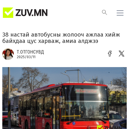
38 настай автобусны жолооч ажлаа хийж
байхдаа цус харваж, амиа алджээ
Т.ОТГОНСУВД
2025/03/11