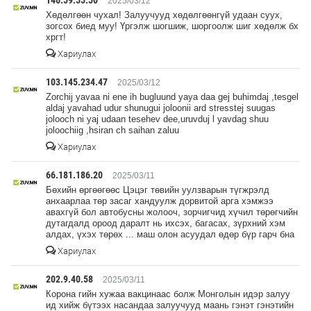
146.59.55.50
2025/03/12
Хөдөлгөөн чухал! Залуучууд хөдөлгөөнгүй удаан суух,
зогсох биед муу! Үргэлж шогшиж, шоргоолж шиг хөдөлж бх
хргт!
Хариулах
103.145.234.47
2025/03/12
Zorchij yavaa ni ene ih bugluund yaya daa gej buhimdaj ,tesgel
aldaj yavahad udur shunugui joloonii ard stresstej suugas
jolooch ni yaj udaan tesehev dee,uruvduj l yavdag shuu
joloochiig ,hsiran ch saihan zaluu
Хариулах
66.181.186.20
2025/03/11
Бөхийн өргөөгөөс Цэцэг төвийн уулзварын түгжрэлд
анхаарлаа төр засаг хандуулж дорвитой арга хэмжээ
авахгүй бол автобусны жолооч, зорчигчид хүчил төрөгчийн
дутагдалд ороод даралт нь ихсэх, багасах, зүрхний хэм
алдах, үхэх төрөх ... маш олон асуудал өдөр бүр гарч бна
Хариулах
202.9.40.58
2025/03/11
Корона гийн хужаа вакцинаас болж Монголын идэр залуу
ид хийж бүтээх насандаа залуучууд маань гэнэт гэнэтийн