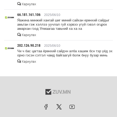
Хариулах
66.181.161.106
2025/06/10
Яажина минжий хангай шиг миний сайхан ерөнхий сайдыг
амьтан гэж хэллээ уучлал гуй хэрвээ үгүй гэвэл огцрох
амархан гээд Улмаагаа тавьчий ха ха ха
Хариулах
202.126.90.218
2025/06/10
Чи ч бас цагтаа ёрөнхий сайдчн алба хашиж бсн тэр үёд эх
орно гэсэн сэтгэл чамд байгаагүй болж бнуу бузар минь
Хариулах