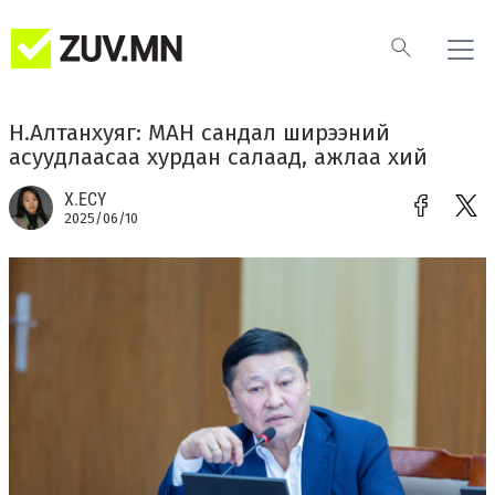
​Н.Алтанхуяг: МАН сандал ширээний
асуудлаасаа хурдан салаад, ажлаа хий
Х.ЕСҮ
2025/06/10