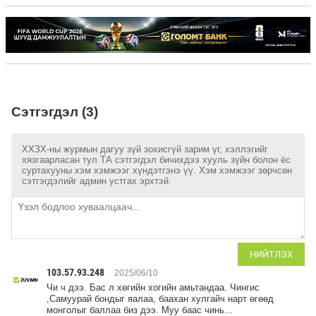
Сэтгэгдэл (3)
ХХЗХ-ны журмын дагуу зүй зохисгүй зарим үг, хэллэгийг
хязгаарласан тул ТА сэтгэгдэл бичихдээ хууль зүйн болон ёс
суртахууны хэм хэмжээг хүндэтгэнэ үү. Хэм хэмжээг зөрчсөн
сэтгэгдэлийг админ устгах эрхтэй.
НИЙТЛЭХ
103.57.93.248
2025/06/10
Чи ч дээ. Бас л хөгийн хогийн амьтандаа. Чингис
,Самуурай бондыг яалаа, баахан хулгайч нарт өгөөд
монголыг баллаа биз дээ. Муу баас чинь...