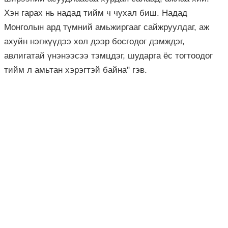
Хэн гарах нь надад тийм ч чухал биш. Надад
Монголын ард түмний
амьжиргааг
сайжруулдаг, аж
ахуйн нэгжүүдээ хөл дээр босгодог дэмждэг,
авлигатай үнэнээсээ тэмцдэг, шударга ёс тогтоодог
тийм л амьтан хэрэгтэй байна" гэв.