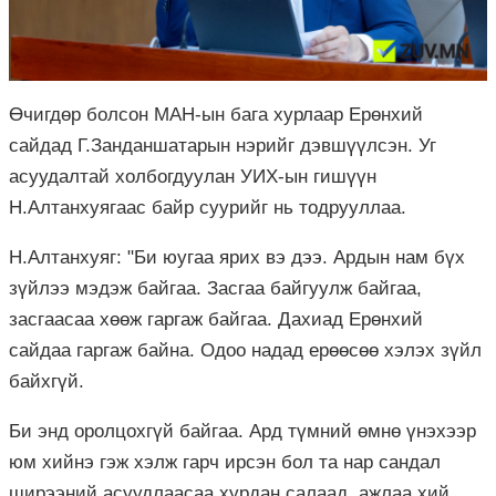
Өчигдөр болсон МАН-ын бага хурлаар Ерөнхий
сайдад Г.Занданшатарын нэрийг дэвшүүлсэн. Уг
асуудалтай холбогдуулан УИХ-ын гишүүн
Н.Алтанхуягаас байр суурийг нь тодрууллаа.
Н.Алтанхуяг: "Би юугаа ярих вэ дээ. Ардын нам бүх
зүйлээ мэдэж байгаа. Засгаа байгуулж байгаа,
засгаасаа хөөж гаргаж байгаа. Дахиад Ерөнхий
сайдаа гаргаж байна. Одоо надад ерөөсөө хэлэх зүйл
байхгүй.
Би энд
оролцохгүй
байгаа. Ард түмний өмнө үнэхээр
юм хийнэ гэж хэлж гарч ирсэн бол та нар сандал
ширээний асуудлаасаа хурдан салаад, ажлаа хий.