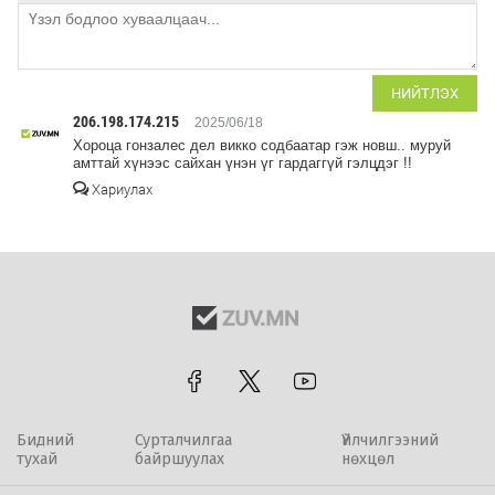
НИЙТЛЭХ
206.198.174.215
2025/06/18
Хороца гонзалес дел викко содбаатар гэж новш.. муруй
амттай хүнээс сайхан үнэн үг гардаггүй гэлцдэг !!
Хариулах
Бидний
Сурталчилгаа
Үйлчилгээний
тухай
байршуулах
нөхцөл