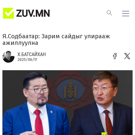
Я.Содбаатар: Зарим сайдыг улирааж
ажиллуулна
Х.БАТСАЙХАН
2025/06/17