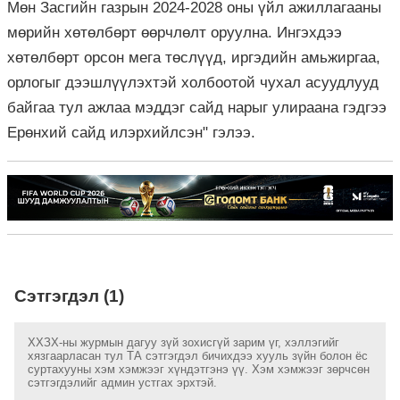
Мөн Засгийн газрын 2024-2028 оны үйл ажиллагааны
мөрийн хөтөлбөрт өөрчлөлт оруулна. Ингэхдээ
хөтөлбөрт орсон мега төслүүд, иргэдийн амьжиргаа,
орлогыг дээшлүүлэхтэй холбоотой чухал асуудлууд
байгаа тул ажлаа мэддэг сайд нарыг улираана гэдгээ
Ерөнхий сайд илэрхийлсэн" гэлээ.
Сэтгэгдэл (1)
ХХЗХ-ны журмын дагуу зүй зохисгүй зарим үг, хэллэгийг
хязгаарласан тул ТА сэтгэгдэл бичихдээ хууль зүйн болон ёс
суртахууны хэм хэмжээг хүндэтгэнэ үү. Хэм хэмжээг зөрчсөн
сэтгэгдэлийг админ устгах эрхтэй.