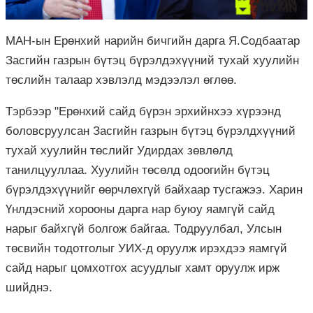
МАН-ын Ерөнхий нарийн бичгийн дарга Я.Содбаатар
Засгийн газрын бүтэц бүрэлдэхүүний тухай хуулийн
төслийн талаар хэвлэлд мэдээлэл өглөө.
Тэрбээр "Ерөнхий сайд бүрэн эрхийнхээ хүрээнд
боловсруулсан Засгийн газрын бүтэц бүрэлдхүүний
тухай хуулийн төслийг Удирдах зөвлөлд
танилцууллаа. Хуулийн төсөлд одоогийн бүтэц
бүрэлдэхүүнийг өөрчлөхгүй байхаар тусгажээ. Харин
Үнлдэсний хорооны дарга нар буюу яамгүй сайд
нарыг байхгүй болгож байгаа. Тодруулбал, Улсын
төсвийн тодотголыг УИХ-д оруулж ирэхдээ яамгүй
сайд нарыг цомхотгох асуудлыг хамт оруулж ирж
шийднэ.