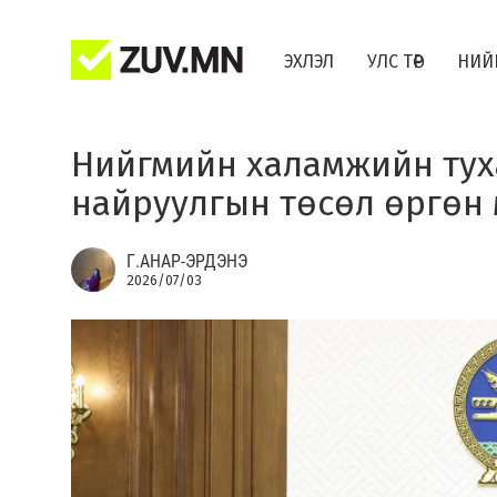
ЭХЛЭЛ
УЛС ТӨР
НИЙ
Нийгмийн халамжийн тух
найруулгын төсөл өргөн
Г.АНАР-ЭРДЭНЭ
2026/07/03