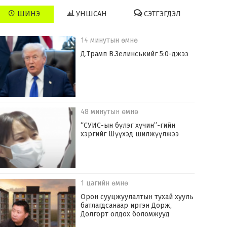
ШИНЭ
УНШСАН
СЭТГЭГДЭЛ
14 минутын өмнө
Д.Трамп В.Зелинськийг 5:0-джээ
48 минутын өмнө
“СУИС-ын бүлэг хүчин”-гийн
хэргийг Шүүхэд шилжүүлжээ
1 цагийн өмнө
Орон сууцжуулалтын тухай хууль
батлагдсанаар иргэн Дорж,
Долгорт олдох боломжууд