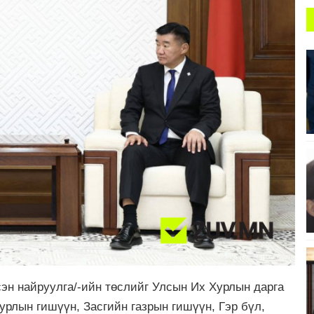
н найруулга/-ийн төслийг Улсын Их Хурлын дарга
урлын гишүүн, Засгийн газрын гишүүн, Гэр бүл,