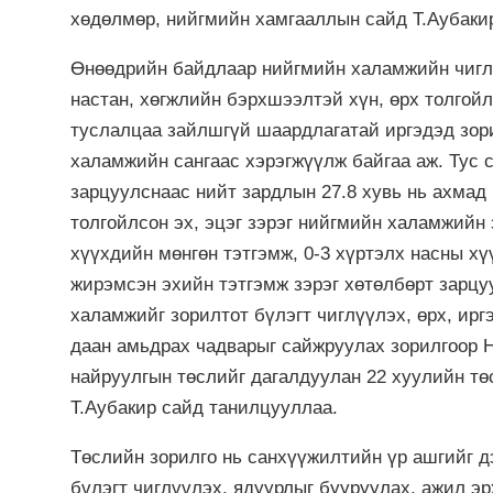
хөдөлмөр, нийгмийн хамгааллын сайд Т.Аубакир
Өнөөдрийн байдлаар нийгмийн халамжийн чиглэ
настан, хөгжлийн бэрхшээлтэй хүн, өрх толгой
туслалцаа зайлшгүй шаардлагатай иргэдэд зор
халамжийн сангаас хэрэгжүүлж байгаа аж. Тус са
зарцуулснаас нийт зардлын 27.8 хувь нь ахмад 
толгойлсон эх, эцэг зэрэг нийгмийн халамжийн 
хүүхдийн мөнгөн тэтгэмж, 0-3 хүртэлх насны хү
жирэмсэн эхийн тэтгэмж зэрэг хөтөлбөрт зарцу
халамжийг зорилтот бүлэгт чиглүүлэх, өрх, ир
даан амьдрах чадварыг сайжруулах зорилгоор
найруулгын төслийг дагалдуулан 22 хуулийн тө
Т.Аубакир сайд танилцууллаа.
Төслийн зорилго нь санхүүжилтийн үр ашгийг 
бүлэгт чиглүүлэх, ядуурлыг бууруулах, ажил э