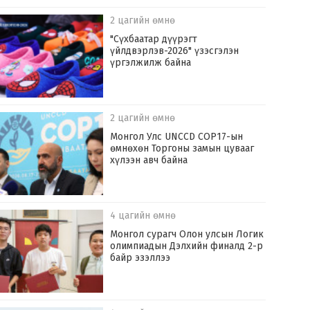
2 цагийн өмнө
"Сүхбаатар дүүрэгт
үйлдвэрлэв-2026" үзэсгэлэн
үргэлжилж байна
2 цагийн өмнө
Монгол Улс UNCCD COP17-ын
өмнөхөн Торгоны замын цувааг
хүлээн авч байна
4 цагийн өмнө
Монгол сурагч Олон улсын Логик
олимпиадын Дэлхийн финалд 2-р
байр эзэллээ