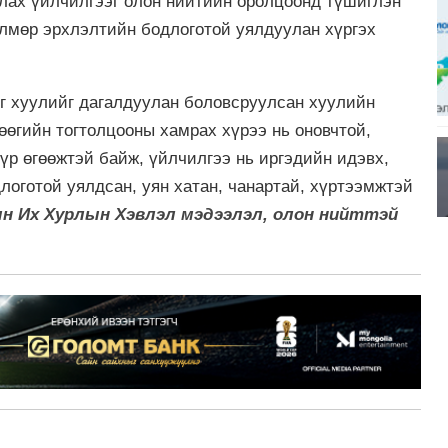
улах үйлчилгээг олон нийтийн оролцоонд түшиглэн
өлмөр эрхлэлтийн бодлоготой уялдуулан хүргэх
г хуулийг дагалдуулан боловсруулсан хуулийн
өгийн тогтолцооны хамрах хүрээ нь оновчтой,
 үр өгөөжтэй байж, үйлчилгээ нь иргэдийн идэвх,
логотой уялдсан, уян хатан, чанартай, хүртээмжтэй
н Их Хурлын Хэвлэл мэдээлэл, олон нийттэй