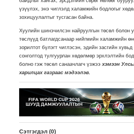
байдлыг хангах, эрсдэлийн сөрөг нөлөөг бууру
үзүүлэх, энэ чиглэлд халамжийн бодлогыг хөд
зохицуулалтыг тусгасан байна.
Хуулийн шинэчилсэн найруулгын төсөл болон у
төслүүд батлагдсанаар нийгмийн халамжийн өнө
зорилтот бүлэгт чиглэсэн, эдийн засгийн хувьд
сонголтод тулгуурлан хөдөлмөр эрхлэлтийн бод
болно гэж төсөл санаачлагч үзжээ
хэмээн Улсы
харилцах газраас мэдээлэв.
Сэтгэгдэл (0)