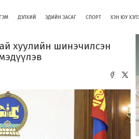
ГЭМ
ДЭЛХИЙ
ЭДИЙН ЗАСАГ
СПОРТ
ХЭН ЮУ ХЭЛ
ай хуулийн шинэчилсэн
 мэдүүлэв