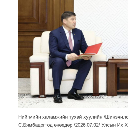
Нийгмийн халамжийн тухай хуулийн /Шинэчилсэ
С.Бямбацогтод өнөөдөр /2026.07.02/ Улсын Их Х