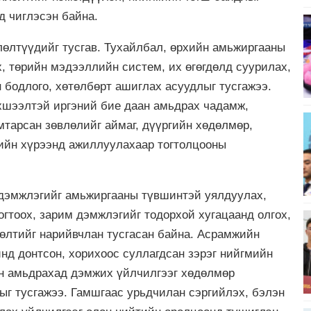
д чиглэсэн байна.
өлтүүдийг тусгав. Тухайлбал, өрхийн амьжиргааны
х, төрийн мэдээллийн систем, их өгөгдөлд суурилах,
бодлого, хөтөлбөрт ашиглах асуудлыг тусгажээ.
хшээлтэй иргэний бие даан амьдрах чадамж,
мтарсан зөвлөлийг аймаг, дүүргийн хөдөлмөр,
ийн хүрээнд ажиллуулахаар тогтолцооны
дэмжлэгийг амьжиргааны түвшинтэй уялдуулах,
огтоох, зарим дэмжлэгийг тодорхой хугацаанд олгох,
лөлтийг нарийвчлан тусгасан байна. Асрамжийн
хинд донтсон, хорихоос суллагдсан зэрэг нийгмийн
ан амьдрахад дэмжих үйлчилгээг хөдөлмөр
г тусгажээ. Гамшгаас урьдчилан сэргийлэх, бэлэн