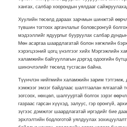
хангах, салбар хоорондын уялдааг сайжруулаха
Хуулийн төсөлд дараах зарчмын шинжтэй өөрчл
түвшин тогтоох аргачлалыг боловсронгуй болго
мэдээллийг ядуурлыг бууруулах салбар дундын 
Мөн асаргаа шаардлагатай болон хөгжлийн бэр
хэрэгцээний цогц үнэлгээг хийх Мэргэжлийн ха
халамжийн байгууллагын дэргэд одоогийн бүтц
шинэчлэлийг төсөлд тусгасан байна.
Түүнчлэн нийгмийн халамжийн зарим тэтгэмж, 
хэмжээг эмзэг байдлаас шалтгаалан ялгаатай т
зогсоох, нөхцөл, шалгууртай болгох зэрэг өөрч
газраас гарсан хүүхэд, залуус, гэр оронгүй, ар
зүгээс дэмжлэг шаардлагатай иргэдийг бие да
эрхлэлтийн бодлоготой уялдуулах зохицуулалты