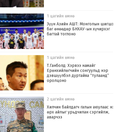
1 цагийн өмнө
Зүүн Азийн АШТ: Монголын шигшээ
баг өнөөдөр БНХАУ-ын хүчирхэг
багтай тоглоно
1 цагийн өмнө
Т.Ганболд: Хэрвээ намайг
Ерөнхийлөгчийн сонгуульд нэр
дэвшүүлбэл дуртайяа “тулаанд”
оролцоно
2 цагийн өмнө
Хилчин байлдагч галын аюулаас нэг
өрх айлыг урьдчилан сэргийлж,
аварчээ