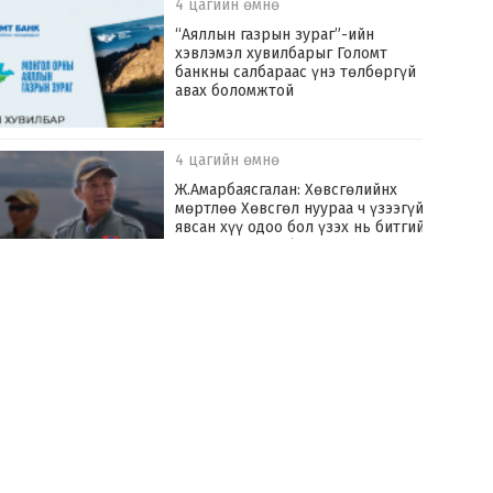
4 цагийн өмнө
“Аяллын газрын зураг”-ийн
хэвлэмэл хувилбарыг Голомт
банкны салбараас үнэ төлбөргүй
авах боломжтой
4 цагийн өмнө
Ж.Амарбаясгалан: Хөвсгөлийнх
мөртлөө Хөвсгөл нуураа ч үзээгүй
явсан хүү одоо бол үзэх нь битгий
хэл хамгаалдаг болчихсон
4 цагийн өмнө
Б.Хүрэлбаатар: Benzin.mn сайт
маань ашиглагдах шаардлагагүй,
шатахууны хомсдолгүй байгаасай
гэж хүсэж байна
18 цагийн өмнө