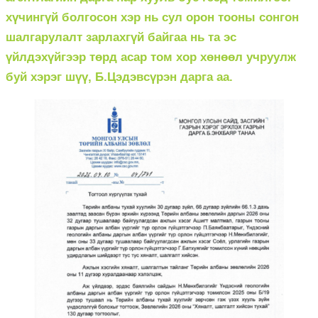
хүчингүй болгосон хэр нь сул орон тооны сонгон
шалгарулалт зарлахгүй байгаа нь та эс
үйлдэхүйгээр төрд асар том хор хөнөөл учруулж
буй хэрэг шүү, Б.Цэдэвсүрэн дарга аа.