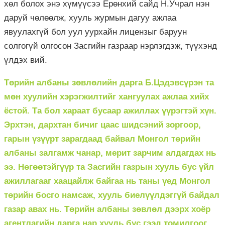
хөл болох энэ хүмүүсээ Ерөнхий сайд Н.Учрал нэн
даруй чөлөөлж, хууль журмын дагуу ажлаа
явуулахгүй бол уул уурхайн лицензыг баруун
солгогүй олгосон Засгийн газраар нэрлэгдэж, түүхэнд
үлдэх вий.
Төрийн албаны зөвлөлийн дарга Б.Цэдэвсүрэн та
мөн хуулийн хэрэгжилтийг хангуулах ажлаа хийх
ёстой. Та бол хараат бусаар ажиллах үүрэгтэй хүн.
Эрхтэн, дархтан бичиг цаас шидсэний зоргоор,
гарын үзүүрт зарагдаад байвал Монгол төрийн
албаны залгамж чанар, мерит зарчим алдагдах нь
ээ. Нөгөөтэйгүүр та Засгийн газрын хууль бус үйл
ажиллагааг хаацайлж байгаа нь таны үед Монгол
төрийн босго намсаж, хууль биелүүлдэггүй байдал
газар авах нь. Төрийн албаны зөвлөл дээрх хоёр
агентлагийн дарга нар хууль бус гээд томилгоог