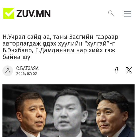
Н.Учрал сайд аа, таны Засгийн газраар
авторлагдаж үлдэх хуулийн “хулгай”-г
Б.Энхбаяр, Г.Дамдинням нар хийх гэж
байна шүү
С.БАТЗАЯА
2026/07/02