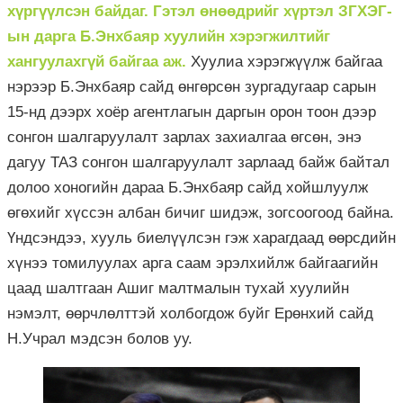
хүргүүлсэн байдаг. Гэтэл өнөөдрийг хүртэл ЗГХЭГ-
ын дарга Б.Энхбаяр хуулийн хэрэгжилтийг
хангуулахгүй байгаа аж.
Хуулиа хэрэгжүүлж байгаа
нэрээр Б.Энхбаяр сайд өнгөрсөн зургадугаар сарын
15-нд дээрх хоёр агентлагын даргын орон тоон дээр
сонгон шалгаруулалт зарлах захиалгаа өгсөн, энэ
дагуу ТАЗ сонгон шалгаруулалт зарлаад байж байтал
долоо хоногийн дараа Б.Энхбаяр сайд хойшлуулж
өгөхийг хүссэн албан бичиг шидэж, зогсоогоод байна.
Үндсэндээ, хууль биелүүлсэн гэж харагдаад өөрсдийн
хүнээ томилуулах арга саам эрэлхийлж байгаагийн
цаад шалтгаан Ашиг малтмалын тухай хуулийн
нэмэлт, өөрчлөлттэй холбогдож буйг Ерөнхий сайд
Н.Учрал мэдсэн болов уу.