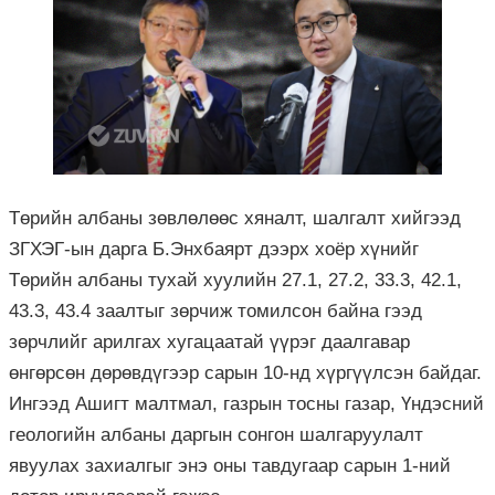
Төрийн албаны зөвлөлөөс хяналт, шалгалт хийгээд
ЗГХЭГ-ын дарга Б.Энхбаярт дээрх хоёр хүнийг
Төрийн албаны тухай хуулийн 27.1, 27.2, 33.3, 42.1,
43.3, 43.4 заалтыг зөрчиж томилсон байна гээд
зөрчлийг арилгах хугацаатай үүрэг даалгавар
өнгөрсөн дөрөвдүгээр сарын 10-нд хүргүүлсэн байдаг.
Ингээд Ашигт малтмал, газрын тосны газар, Үндэсний
геологийн албаны даргын сонгон шалгаруулалт
явуулах захиалгыг энэ оны тавдугаар сарын 1-ний