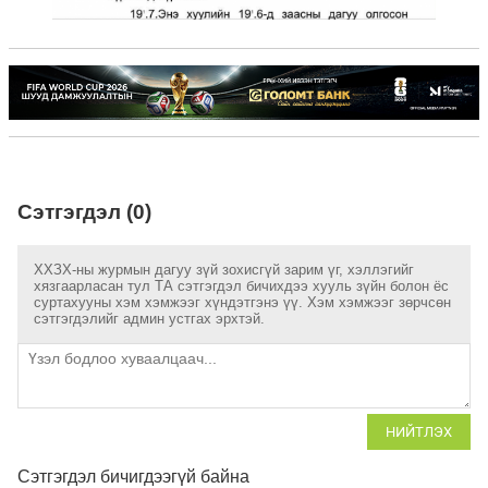
Сэтгэгдэл (0)
ХХЗХ-ны журмын дагуу зүй зохисгүй зарим үг, хэллэгийг
хязгаарласан тул ТА сэтгэгдэл бичихдээ хууль зүйн болон ёс
суртахууны хэм хэмжээг хүндэтгэнэ үү. Хэм хэмжээг зөрчсөн
сэтгэгдэлийг админ устгах эрхтэй.
НИЙТЛЭХ
Сэтгэгдэл бичигдээгүй байна