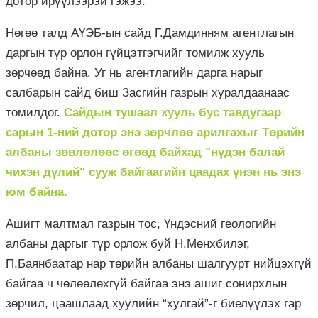
дотор ирүүлээрэй гэжээ.
Нөгөө талд АҮЭБ-ын сайд Г.Дамдинням агентлагын
даргын түр орлон гүйцэтгэгчийг томилж хууль
зөрчөөд байна. Уг нь агентлагийн дарга нарыг
салбарын сайд биш Засгийн газрын хуралдаанаас
томилдог.
Сайдын тушаал хууль бус тавдугаар
сарын 1-ний дотор энэ зөрчлөө арилгахыг Төрийн
албаны зөвлөлөөс өгөөд байхад "нүдэн балай
чихэн дүлий" сууж байгаагийн цаадах үнэн нь энэ
юм байна.
Ашигт малтмал газрын тос, Үндэсний геологийн
албаны даргыг түр орлож буй Н.Мөнхбилэг,
П.Баянбаатар нар төрийн албаны шалгуурт нийцэхгүй
байгаа ч чөлөөлөхгүй байгаа энэ ашиг сонирхлын
зөрчил, цаашлаад хуулийн “хулгай”-г биелүүлэх гар