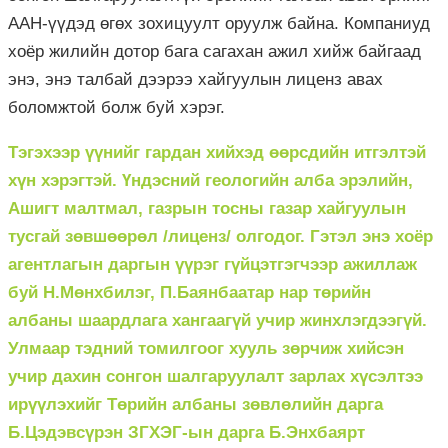
ААН-үүдэд өгөх зохицуулт оруулж байна. Компаниуд
хоёр жилийн дотор бага сагахан ажил хийж байгаад
энэ, энэ талбай дээрээ хайгуулын лиценз авах
боломжтой болж буй хэрэг.
Тэгэхээр үүнийг гардан хийхэд өөрсдийн итгэлтэй
хүн хэрэгтэй. Үндэсний геологийн алба эрэлийн,
Ашигт малтмал, газрын тосны газар хайгуулын
тусгай зөвшөөрөл /лиценз/ олгодог. Гэтэл энэ хоёр
агентлагын даргын үүрэг гүйцэтгэгчээр ажиллаж
буй Н.Мөнхбилэг, П.Баянбаатар нар төрийн
албаны шаардлага хангаагүй учир жинхлэгдээгүй.
Улмаар тэдний томилгоог хууль зөрчиж хийсэн
учир дахин сонгон шалгаруулалт зарлах хүсэлтээ
ирүүлэхийг Төрийн албаны зөвлөлийн дарга
Б.Цэдэвсүрэн ЗГХЭГ-ын дарга Б.Энхбаярт