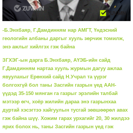
-Б.Энхбаяр, Г.Дамдинням нар АМГТ, Үндэсний
геологийн албаны даргыг хууль зөрчиж томилж,
энэ ажлыг хийлгэх гэж байна
ЗГХЭГ-ын дарга Б.Энхбаяр, АҮЭБ-ийн сайд
Г.Дамдинням нартаа хууль журмын дагуу ажлаа
явуулахыг Ерөнхий сайд Н.Учрал та үүрэг
болгохгүй бол таны Засгийн газрын үед ААН-
үүдэд 35-150 мянган га газрыг эрэлийн талбай
мэтээр өгч, хоёр жилийн дараа энэ газрынхаа
дуртай хэсэгтээ хайгуулын тусгай зөвшөөрөл авах
гэж байна шүү. Хожим гарах урхагийг 20, 30 жилдээ
ярих болох нь, таны Засгийн газрын үед гэж