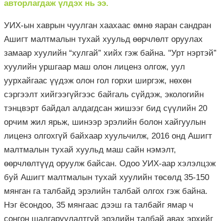
авторлагдаж үлдэх нь ээ.
УИХ-ын хаврын чуулган хаахаас өмнө яаран сандран
Ашигт малтмалын тухай хуульд өөрчлөлт оруулах
замаар хуулийн “хулгай” хийх гэж байна. "Урт нэртэй”
хуулийн уршгаар маш олон лиценз олгож, уул
уурхайгаас үүдэж олон гол горхи ширгэж, нөхөн
сэргээлт хийгээгүйгээс байгаль сүйдэж, экологийн
тэнцвэрт байдал алдагдсан жишээг бид сүүлийн 20
орчим жил ярьж, шинээр эрэлийн болон хайгуулын
лиценз олгохгүй байхаар хуульчилж, 2016 онд Ашигт
малтмалын тухай хуульд маш сайн нэмэлт,
өөрчлөлтүүд оруулж байсан. Одоо УИХ-аар хэлэлцэж
буй Ашигт малтмалын тухай хуулийн төсөлд 35-150
мянган га талбайд эрэлийн талбай олгох гэж байна.
Нэг ёсондоо, 35 мянгаас дээш га талбайг ямар ч
сонгон шалгаруулалтгүй эрэлийн талбай авах эрхийг