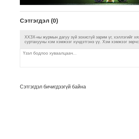
Сэтгэгдэл (0)
ХХЗХ-ны журмын дагуу зүй зохисгүй зарим үг, хэллэгийг хя
суртахууны хэм хэмжээг хүндэтгэнэ үү. Хэм хэмжээг зөрчсө
Сэтгэгдэл бичигдээгүй байна