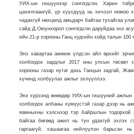
УИХ-ын гишүүнээр сонгогдсон. Харин тойрг
цахилгаангүй, үр хүүхдүүд нь хичээл номоо х
чадахгүй нөхцөлд амьдарч байгаа тухайгаа у
сайд Д.Оюунхорол сонгогдсон даруйдаа энэ ас
ийн 21-р хорооны Ганц худгийн хойд талын 100
Энэ хавартаа амжиж үлдсэн айл өрхийг эрчи
холбогдох зардлыг 2017 оны улсын төсөвт с
хорооны газар нутаг дахь Ганцын задгай, Жа
хүчинд холбуулах ажлыг эхлүүллээ.
Энэ хүрээнд өнөөдөр УИХ-ын гишүүний ажлын 
холбогдох албаны хүмүүстэй газар дээр нь а
яамныхны хэлснээр тэр байршлын тодорхой х
байгаа бөгөөд ажил нь тун удахгүй эхлэх г
гаргаагүй, хашаагаа нийлүүлэн барьсан нь