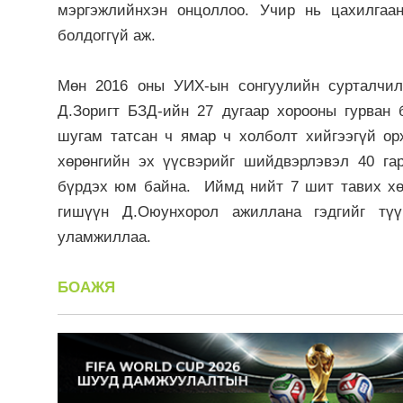
мэргэжлийнхэн онцоллоо. Учир нь цахилгаа
болдоггүй аж.
Мөн 2016 оны УИХ-ын сонгуулийн сурталчил
Д.Зоригт БЗД-ийн 27 дугаар хорооны гурван
шугам татсан ч ямар ч холболт хийгээгүй о
хөрөнгийн эх үүсвэрийг шийдвэрлэвэл 40 га
бүрдэх юм байна. Иймд нийт 7 шит тавих хө
гишүүн Д.Оюунхорол ажиллана гэдгийг тү
уламжиллаа.
БОАЖЯ