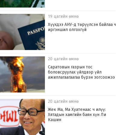
19 цагийн өмнө
Хүүхдээ АНУ-д төрүүлсэн байлаа ч
иргэншил олгохгүй
20 цагийн өмнө
Саратовын газрын тос
боловсруулах үйлдвэр үйл
ажиллагаагаагаа бүрэн зогсоожээ
20 цагийн өмнө
Жек Ма, Ма Хуатенаас ч илүү:
Хятадын хамгийн баян хүн Ли
Кашин