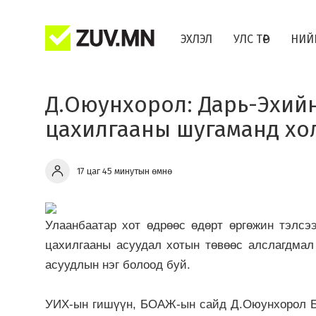
ЭХЛЭЛ
УЛС ТӨР
НИЙ
​Д.Оюунхорол: Дарь-Эхийн
цахилгааны шугаманд хо
17 цаг 45 минутын өмнө
Улаанбаатар хот өдрөөс өдөрт өргөжин тэлсээ
цахилгааны асуудал хотын төвөөс алслагдмал
асуудлын нэг болоод буй.
УИХ-ын гишүүн, БОАЖ-ын сайд Д.Оюунхорол БЗ