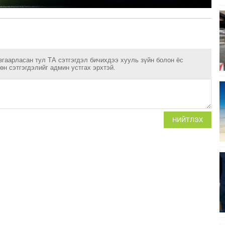
згаарласан тул ТА сэтгэгдэл бичихдээ хууль зүйн болон ёс
н сэтгэгдэлийг админ устгах эрхтэй.
НИЙТЛЭХ