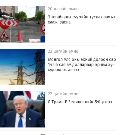
20 цагийн өмнө
Энхтайваны гүүрийн туслах замыг
хааж, засна
22 цагийн өмнө
Монгол Улс оны эхний долоон сард
142.6 сая ам.доллараар эрчим хүч
худалдаж авчээ
22 цагийн өмнө
Д.Трамп В.Зелинськийг 5:0-джээ