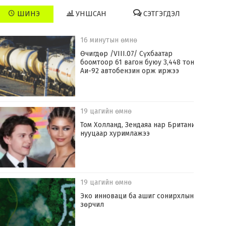
ШИНЭ
УНШСАН
СЭТГЭГДЭЛ
16 минутын өмнө
Өчигдөр /VIII.07/ Сүхбаатар
боомтоор 61 вагон буюу 3,448 тонн
Аи-92 автобензин орж иржээ
19 цагийн өмнө
Том Холланд, Зендаяа нар Британид
нууцаар хуримлажээ
19 цагийн өмнө
Эко инноваци ба ашиг сонирхлын
зөрчил