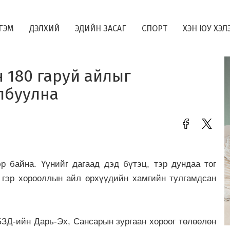
ГЭМ
ДЭЛХИЙ
ЭДИЙН ЗАСАГ
СПОРТ
ХЭН ЮУ ХЭЛ
 180 гаруй айлыг
лбуулна
р байна. Үүнийг дагаад дэд бүтэц, тэр дундаа тог
 гэр хорооллын айл өрхүүдийн хамгийн тулгамдсан
Д-ийн Дарь-Эх, Сансарын зургаан хороог төлөөлөн