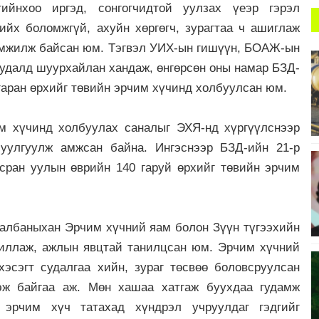
ийнхоо иргэд, сонгогчидтой уулзах үеэр гэрэл
ийх боломжгүй, ахуйн хөргөгч, зурагтаа ч ашиглаж
ламжилж байсан юм. Тэгвэл УИХ-ын гишүүн, БОАЖ-ын
уудалд шуурхайлан хандаж, өнгөрсөн оны намар БЗД-
 гаран өрхийг төвийн эрчим хүчинд холбуулсан юм.
м хүчинд холбуулах саналыг ЭХЯ-нд хүргүүлснээр
уулгуулж амжсан байна. Ингэснээр БЗД-ийн 21-р
мсран уулын өврийн 140 гаруй өрхийг төвийн эрчим
албаныхан Эрчим хүчний яам болон Зүүн түгээхийн
жиллаж, ажлын явцтай танилцсан юм. Эрчим хүчний
эсэгт судалгаа хийн, зураг төсвөө боловсруулсан
эж байгаа аж. Мөн хашаа хатгаж буухдаа гудамж
 эрчим хүч татахад хүндрэл учруулдаг гэдгийг