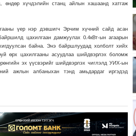
н, өндөр хүчдэлийн станц айлын хашаанд хатгаж
гааны үер нэр дэвшигч Эрчим хүчний сайд асан
 байршилд цахилгаан дамжуулах 0.4кВт-ын агаарын
рхигдуулсан байна. Энэ байршлуудад холболт хийх
руй өрх цахилгааны асуудлаа шийдвэрлэх боломж
рөнгийн эх үүсвэрийг шийдвэрлэх чиглэлд УИХ-ын
үний ажлын албаныхан тэнд амьдардаг иргэдэд