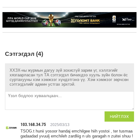
Сэтгэгдэл (4)
ХХЗХ-ны журмын дагуу зүй зохисгүй зарим үг, хэллэгийг
хязгаарласан тул ТА сэтгэгдэл бичихдээ хууль зүйн болон ёс
суртахууны хэм хэмжээг хүндэтгэнэ үү. Хэм хэмжээг зөрчсөн
сэтгэгдэлийг админ устгах эрхтэй.
НИЙТЛЭХ
103.168.34.75
2025/03/13
TSOG.t hunii yosoor handaj emchilgee hiih yostoi , ter tusmaa
gadaadad yvuulj emchileh zardliig n uls garagah n zuitei shuu !