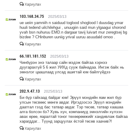
Хариулах
103.168.34.75
2025/03/13
ue ueiin yamniih n saiduud toglood shoglood l duusdag ymar
huuli tedend uilchilehgui , unuugiin said mun ylgaagui shorond
yvah bsn nuhuruu EMD.n dargaar tavij luivart mur zeregtsej bg
bizdee ? CHinburen uuniig yrival uuruu asuudald ornoo .
Хариулах
66.181.181.152
2025/03/13
Чинбүрэн энэ талаар сайн мэдэж байгаа хэрнээ
дуугарахгүй 5 6 жил УИХд сууж байнадаа. Ингэж байх нь
эмнэлэг цаашлаад улсад ашигтай юм байлгүйдээ
Хариулах
202.9.47.13
2025/03/13
Би бүр гайхаад байдаг юм! Эрүүл мэндийн яам жил бүр
улсын төсвөөс мөнгө авдаг. Иргэдээсээ Эрүүл мэндийн
даатгал гээд бас татвар авдаг. Тэр төсөв, татвар хаашаа
алга болсон бэ? Хувь хүн, компаниуд эмнэлгийн хүлээн
авах өрөө, яаралтай тоног төхөөрөмжийг хандивлаж байгаа
харагддаг... Түүнд зарцуулах ёстой төсөв хаачив?!
Хариулах