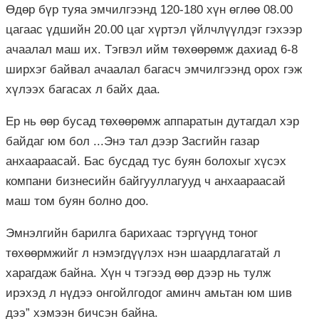
Өдөр бүр туяа эмчилгээнд 120-180 хүн өглөө 08.00
цагаас үдшийн 20.00 цаг хүртэл үйлчлүүлдэг гэхээр
ачаалал маш их. Тэгвэл ийм төхөөрөмж дахиад 6-8
ширхэг байвал ачаалал багасч эмчилгээнд орох гэж
хүлээх багасах л байх даа.
Ер нь өөр бусад төхөөрөмж аппаратын дутагдал хэр
байдаг юм бол ...Энэ тал дээр Засгийн газар
анхаараасай. Бас бусдад тус буян болохыг хүсэх
компани бизнесийн байгууллагууд ч анхаараасай
маш том буян болно доо.
Эмнэлгийн барилга барихаас тэргүүнд тоног
төхөөрмжийг л нэмэгдүүлэх нэн шаардлагатай л
харагдаж байна. Хүн ч тэгээд өөр дээр нь тулж
ирэхэд л нүдээ онгойлгодог аминч амьтан юм шив
дээ” хэмээн бичсэн байна.