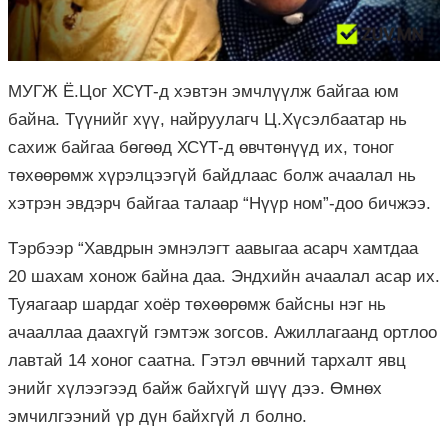
МУГЖ Ё.Цог ХСҮТ-д хэвтэн эмчлүүлж байгаа юм
байна. Түүнийг хүү, найруулагч Ц.Хүсэлбаатар нь
сахиж байгаа бөгөөд ХСҮТ-д өвчтөнүүд их, тоног
төхөөрөмж хүрэлцээгүй байдлаас болж ачаалал нь
хэтрэн эвдэрч байгаа талаар “Нүүр ном”-доо бичжээ.
Тэрбээр “Хавдрын эмнэлэгт аавыгаа асарч хамтдаа
20 шахам хонож байна даа. Эндхийн ачаалал асар их.
Туяагаар шардаг хоёр төхөөрөмж байсны нэг нь
ачааллаа даахгүй гэмтэж зогсов. Ажиллагаанд ортлоо
лавтай 14 хоног саатна. Гэтэл өвчний тархалт явц
энийг хүлээгээд байж байхгүй шүү дээ. Өмнөх
эмчилгээний үр дүн байхгүй л болно.