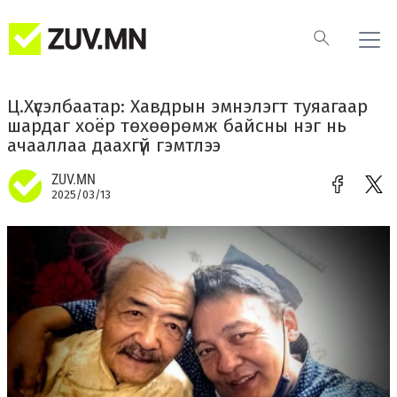
Ц.Хүсэлбаатар: Хавдрын эмнэлэгт туяагаар
шардаг хоёр төхөөрөмж байсны нэг нь
ачааллаа даахгүй гэмтлээ
ZUV.MN
2025/03/13